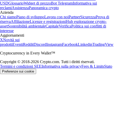
USD
Glossario
Widget di prezzo
Bot Telegram
Informativa sui
reclami
Assistenza
Panoramica crypto
Azienda
Chi siamo
Piano di sviluppo
Lavora con noi
Partner
Sicurezza
Prova di
riserva
Affiliazione
Licenze e registrazioni
Hub esplorazione crypto-
asset
Sostenibilità ambientale
Capitale
Verifica
Politica sui conflitti di
interesse
Aggiornamenti
X
Novità sui
prodotti
Eventi
Reddit
Discord
Instagram
Facebook
Linkedin
TradingView
Cryptocurrency in Every Wallet™
Copyright © 2018-2026 Crypto.com. Tutti i diritti riservati.
Termini e condizioni SEE
Informativa sulla privacy
Fees & Limits
Stato
Preferenze sui cookie