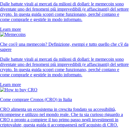
Dalle battute virali ai mercati da milioni di dollari: le memecoin sono
diventate uno dei fenomeni più imprevedibili (e affascinanti) del settore
crypto. In questa guida scopri come funzionano, perché contano e
come comprarle e gestirle in modo informato.
Learn more
Che cos'è una memecoin? Definizione, esempi e tutto quello che c'è da
sapere
Dalle battute virali ai mercati da milioni di dollari: le memecoin sono
diventate uno dei fenomeni più imprevedibili (e affascinanti) del settore
crypto. In questa guida scopri come funzionano, perché contano e
come comprarle e gestirle in modo informato.
Learn more
Come comprare Cronos (CRO) in Italia
CRO alimenta un ecosistema in crescita fondato su accessibilità,
ricompense e utilizzo nel mondo reale. Che tu sia curioso riguardo a
CRO o pronto a compiere il tuo primo passo negli investimenti in
criptovalute, questa guida ti accompagnerà nell’acquisto di CRO.