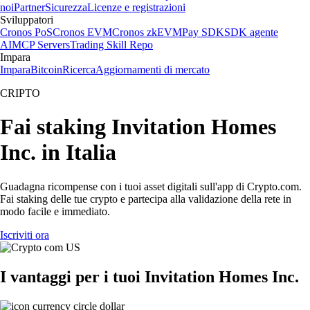
noi
Partner
Sicurezza
Licenze e registrazioni
Sviluppatori
Cronos PoS
Cronos EVM
Cronos zkEVM
Pay SDK
SDK agente
AI
MCP Servers
Trading Skill Repo
Impara
Impara
Bitcoin
Ricerca
Aggiornamenti di mercato
CRIPTO
Fai staking Invitation Homes
Inc. in Italia
Guadagna ricompense con i tuoi asset digitali sull'app di Crypto.com.
Fai staking delle tue crypto e partecipa alla validazione della rete in
modo facile e immediato.
Iscriviti ora
I vantaggi per i tuoi Invitation Homes Inc.