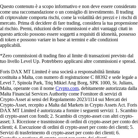
Questo contenuto è a scopo informativo e non deve essere considerato
come una raccomandazione o un consiglio di investimento. Il trading
di criptovalute comporta rischi, come la volatilità dei prezzi e i rischi di
mercato. Prima di decidere di fare trading, considera la tua propensione
al rischio. Premi, riduzioni delle commissioni e altri vantaggi citati in
questo articolo possono essere soggetti a requisiti di idoneità, possesso
di token e possono variare in base ai termini e alle condizioni
applicabili.
*Zero commissioni di trading fino al limite di transazioni previsto dal
tuo livello Level Up. Potrebbero applicarsi altre commissioni e spread.
Foris DAX MT Limited è una società a responsabilità limitata
costituita a Malta, con numero di registrazione C 88392 e sede legale a
Level 7, Spinola Park, Triq Mikiel Ang Borg, SPK 1000, St. Julians,
Malta, operante con il nome
Crypto.com
, debitamente autorizzata dalla
Malta Financial Services Authority come Fornitore di servizi di
Crypto-Asset ai sensi del Regolamento 2023/1114 sui Mercati dei
Crypto-Asset, recepito a Malta dal Markets in Crypto Assets Act. Foris
DAX MT Limited è autorizzata a fornire i seguenti servizi: 1. Scambio
di crypto-asset con fondi; 2. Scambio di crypto-asset con altri crypto-
asset; 3. Ricezione e trasmissione di ordini di crypto-asset per conto dei
clienti; 4. Esecuzione di ordini di crypto-asset per conto dei clienti; 5.
Servizi di trasferimento di crypto-asset per conto dei clienti; 6.