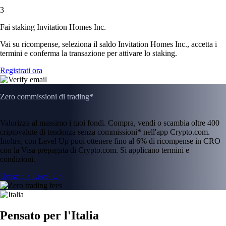
3
Fai staking Invitation Homes Inc.
Vai su ricompense, seleziona il saldo Invitation Homes Inc., accetta i
termini e conferma la transazione per attivare lo staking.
Registrati ora
Zero commissioni di trading*
Valorizza al massimo i tuoi fondi. Compra, vendi o scambia oltre 400
criptovalute di tendenza senza commissioni* nell'app Crypto.com.
Inoltre, con Level Up puoi ottenere fino al 6% di ricompense in CRO
con la Visa prepagata di Crypto.com. Si applicano termini e
condizioni.
Unisciti a Level Up
Pensato per l'Italia