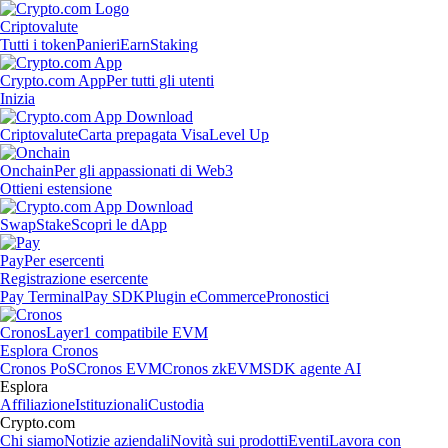
Criptovalute
Tutti i token
Panieri
Earn
Staking
Crypto.com App
Per tutti gli utenti
Inizia
Criptovalute
Carta prepagata Visa
Level Up
Onchain
Per gli appassionati di Web3
Ottieni estensione
Swap
Stake
Scopri le dApp
Pay
Per esercenti
Registrazione esercente
Pay Terminal
Pay SDK
Plugin eCommerce
Pronostici
Cronos
Layer1 compatibile EVM
Esplora Cronos
Cronos PoS
Cronos EVM
Cronos zkEVM
SDK agente AI
Esplora
Affiliazione
Istituzionali
Custodia
Crypto.com
Chi siamo
Notizie aziendali
Novità sui prodotti
Eventi
Lavora con