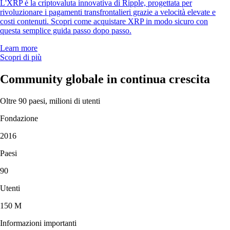
L'XRP è la criptovaluta innovativa di Ripple, progettata per
rivoluzionare i pagamenti transfrontalieri grazie a velocità elevate e
costi contenuti. Scopri come acquistare XRP in modo sicuro con
questa semplice guida passo dopo passo.
Learn more
Scopri di più
Community globale in continua crescita
Oltre 90 paesi, milioni di utenti
Fondazione
2016
Paesi
90
Utenti
150 M
Informazioni importanti