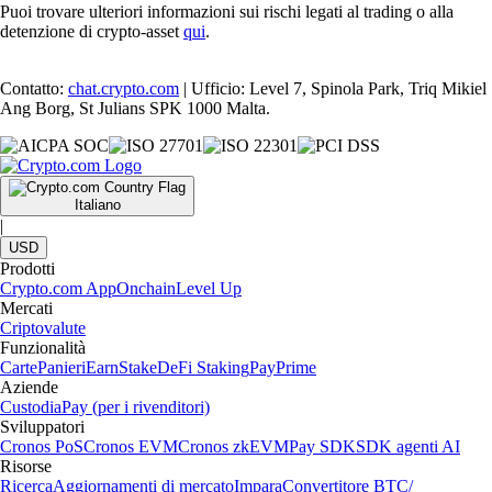
Puoi trovare ulteriori informazioni sui rischi legati al trading o alla
detenzione di crypto-asset
qui
.
Contatto:
chat.crypto.com
| Ufficio: Level 7, Spinola Park, Triq Mikiel
Ang Borg, St Julians SPK 1000 Malta.
Italiano
|
USD
Prodotti
Crypto.com App
Onchain
Level Up
Mercati
Criptovalute
Funzionalità
Carte
Panieri
Earn
Stake
DeFi Staking
Pay
Prime
Aziende
Custodia
Pay (per i rivenditori)
Sviluppatori
Cronos PoS
Cronos EVM
Cronos zkEVM
Pay SDK
SDK agenti AI
Risorse
Ricerca
Aggiornamenti di mercato
Impara
Convertitore BTC/