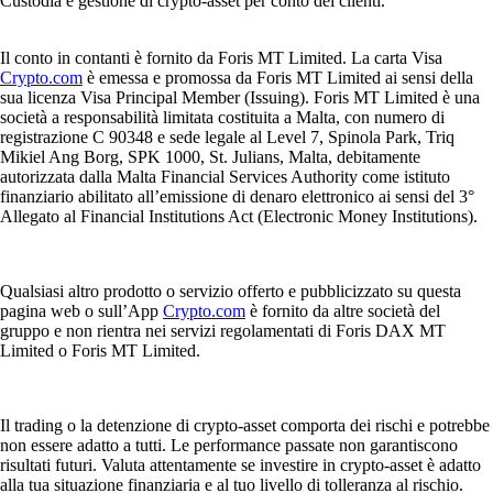
Custodia e gestione di crypto-asset per conto dei clienti.
Il conto in contanti è fornito da Foris MT Limited. La carta Visa
Crypto.com
è emessa e promossa da Foris MT Limited ai sensi della
sua licenza Visa Principal Member (Issuing). Foris MT Limited è una
società a responsabilità limitata costituita a Malta, con numero di
registrazione C 90348 e sede legale al Level 7, Spinola Park, Triq
Mikiel Ang Borg, SPK 1000, St. Julians, Malta, debitamente
autorizzata dalla Malta Financial Services Authority come istituto
finanziario abilitato all’emissione di denaro elettronico ai sensi del 3°
Allegato al Financial Institutions Act (Electronic Money Institutions).
Qualsiasi altro prodotto o servizio offerto e pubblicizzato su questa
pagina web o sull’App
Crypto.com
è fornito da altre società del
gruppo e non rientra nei servizi regolamentati di Foris DAX MT
Limited o Foris MT Limited.
Il trading o la detenzione di crypto-asset comporta dei rischi e potrebbe
non essere adatto a tutti. Le performance passate non garantiscono
risultati futuri. Valuta attentamente se investire in crypto-asset è adatto
alla tua situazione finanziaria e al tuo livello di tolleranza al rischio.