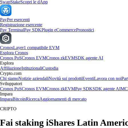
Swap
Stake
Scopri le dApp
Pay
Per esercenti
Registrazione esercente
Pay Terminal
Pay SDK
Plugin eCommerce
Pronostici
Cronos
Layer1 compatibile EVM
Esplora Cronos
Cronos PoS
Cronos EVM
Cronos zkEVM
SDK agente AI
Esplora
Affiliazione
Istituzionali
Custodia
Crypto.com
Chi siamo
Notizie aziendali
Novità sui prodotti
Eventi
Lavora con noi
Par
Sviluppatori
Cronos PoS
Cronos EVM
Cronos zkEVM
Pay SDK
SDK agente AI
MCP
Impara
Impara
Bitcoin
Ricerca
Aggiornamenti di mercato
CRIPTO
Fai staking iShares Latin Americ