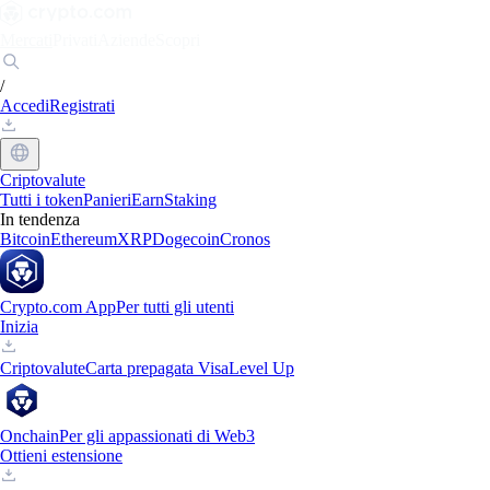
Mercati
Privati
Aziende
Scopri
/
Accedi
Registrati
Criptovalute
Tutti i token
Panieri
Earn
Staking
In tendenza
Bitcoin
Ethereum
XRP
Dogecoin
Cronos
Crypto.com App
Per tutti gli utenti
Inizia
Criptovalute
Carta prepagata Visa
Level Up
Onchain
Per gli appassionati di Web3
Ottieni estensione