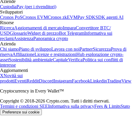
Aziende
Custodia
Pay (per i rivenditori)
Sviluppatori
Cronos PoS
Cronos EVM
Cronos zkEVM
Pay SDK
SDK agenti AI
Risorse
Ricerca
Aggiornamenti di mercato
Impara
Convertitore BTC/
USD
Glossario
Widget di prezzo
Bot Telegram
Informativa sui
reclami
Assistenza
Panoramica crypto
Azienda
Chi siamo
Piano di sviluppo
Lavora con noi
Partner
Sicurezza
Prova di
riserva
Affiliazione
Licenze e registrazioni
Hub esplorazione crypto-
asset
Sostenibilità ambientale
Capitale
Verifica
Politica sui conflitti di
interesse
Aggiornamenti
X
Novità sui
prodotti
Eventi
Reddit
Discord
Instagram
Facebook
Linkedin
TradingView
Cryptocurrency in Every Wallet™
Copyright © 2018-2026 Crypto.com. Tutti i diritti riservati.
Termini e condizioni SEE
Informativa sulla privacy
Fees & Limits
Stato
Preferenze sui cookie