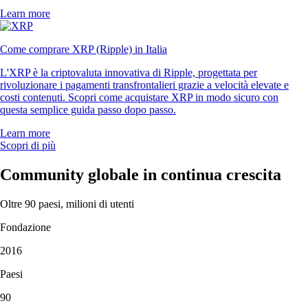
Learn more
Come comprare XRP (Ripple) in Italia
L'XRP è la criptovaluta innovativa di Ripple, progettata per
rivoluzionare i pagamenti transfrontalieri grazie a velocità elevate e
costi contenuti. Scopri come acquistare XRP in modo sicuro con
questa semplice guida passo dopo passo.
Learn more
Scopri di più
Community globale in continua crescita
Oltre 90 paesi, milioni di utenti
Fondazione
2016
Paesi
90