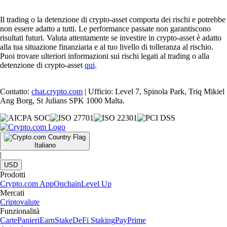
Il trading o la detenzione di crypto-asset comporta dei rischi e potrebbe
non essere adatto a tutti. Le performance passate non garantiscono
risultati futuri. Valuta attentamente se investire in crypto-asset è adatto
alla tua situazione finanziaria e al tuo livello di tolleranza al rischio.
Puoi trovare ulteriori informazioni sui rischi legati al trading o alla
detenzione di crypto-asset
qui
.
Contatto:
chat.crypto.com
| Ufficio: Level 7, Spinola Park, Triq Mikiel
Ang Borg, St Julians SPK 1000 Malta.
Italiano
|
USD
Prodotti
Crypto.com App
Onchain
Level Up
Mercati
Criptovalute
Funzionalità
Carte
Panieri
Earn
Stake
DeFi Staking
Pay
Prime