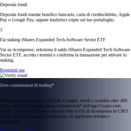
Deposita fondi
Deposita fondi tramite bonifico bancario, carta di credito/debito, Apple
Pay o Google Pay, oppure trasferisci cripto sul tuo portafoglio.
3
Fai staking iShares Expanded Tech-Software Sector ETF
Vai su ricompense, seleziona il saldo iShares Expanded Tech-Software
Sector ETF, accetta i termini e conferma la transazione per attivare lo
staking.
Registrati ora
Zero commissioni di trading*
Valorizza al massimo i tuoi fondi. Compra, vendi o scambia oltre 400
criptovalute di tendenza senza commissioni* nell'app Crypto.com.
Inoltre, con Level Up puoi ottenere fino al 6% di ricompense in CRO
con la Visa prepagata di Crypto.com. Si applicano termini e
condizioni.