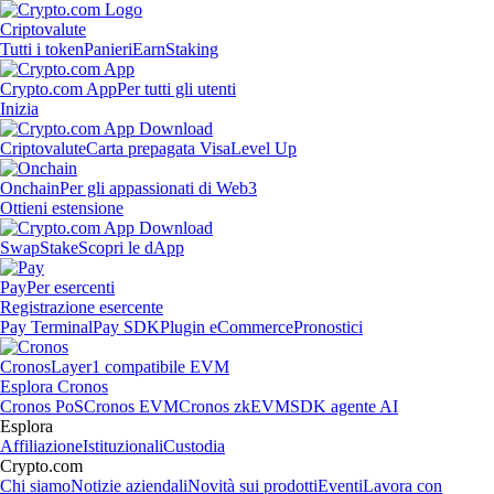
Criptovalute
Tutti i token
Panieri
Earn
Staking
Crypto.com App
Per tutti gli utenti
Inizia
Criptovalute
Carta prepagata Visa
Level Up
Onchain
Per gli appassionati di Web3
Ottieni estensione
Swap
Stake
Scopri le dApp
Pay
Per esercenti
Registrazione esercente
Pay Terminal
Pay SDK
Plugin eCommerce
Pronostici
Cronos
Layer1 compatibile EVM
Esplora Cronos
Cronos PoS
Cronos EVM
Cronos zkEVM
SDK agente AI
Esplora
Affiliazione
Istituzionali
Custodia
Crypto.com
Chi siamo
Notizie aziendali
Novità sui prodotti
Eventi
Lavora con