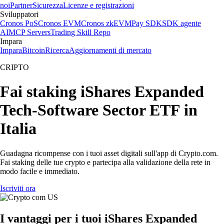
noi
Partner
Sicurezza
Licenze e registrazioni
Sviluppatori
Cronos PoS
Cronos EVM
Cronos zkEVM
Pay SDK
SDK agente
AI
MCP Servers
Trading Skill Repo
Impara
Impara
Bitcoin
Ricerca
Aggiornamenti di mercato
CRIPTO
Fai staking iShares Expanded
Tech-Software Sector ETF in
Italia
Guadagna ricompense con i tuoi asset digitali sull'app di Crypto.com.
Fai staking delle tue crypto e partecipa alla validazione della rete in
modo facile e immediato.
Iscriviti ora
I vantaggi per i tuoi iShares Expanded