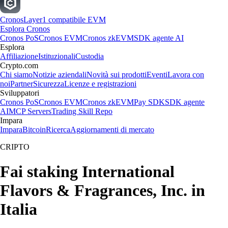
Cronos
Layer1 compatibile EVM
Esplora Cronos
Cronos PoS
Cronos EVM
Cronos zkEVM
SDK agente AI
Esplora
Affiliazione
Istituzionali
Custodia
Crypto.com
Chi siamo
Notizie aziendali
Novità sui prodotti
Eventi
Lavora con
noi
Partner
Sicurezza
Licenze e registrazioni
Sviluppatori
Cronos PoS
Cronos EVM
Cronos zkEVM
Pay SDK
SDK agente
AI
MCP Servers
Trading Skill Repo
Impara
Impara
Bitcoin
Ricerca
Aggiornamenti di mercato
CRIPTO
Fai staking International
Flavors & Fragrances, Inc. in
Italia