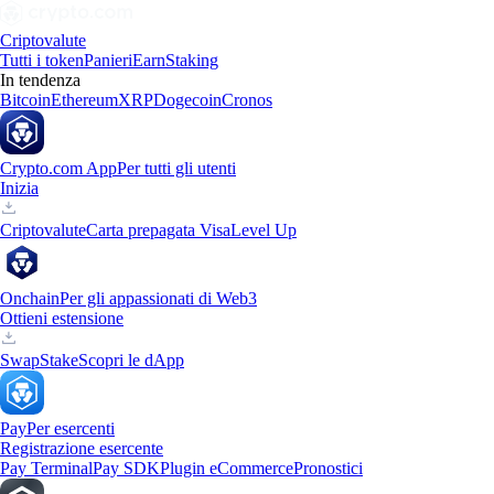
Criptovalute
Tutti i token
Panieri
Earn
Staking
In tendenza
Bitcoin
Ethereum
XRP
Dogecoin
Cronos
Crypto.com App
Per tutti gli utenti
Inizia
Criptovalute
Carta prepagata Visa
Level Up
Onchain
Per gli appassionati di Web3
Ottieni estensione
Swap
Stake
Scopri le dApp
Pay
Per esercenti
Registrazione esercente
Pay Terminal
Pay SDK
Plugin eCommerce
Pronostici