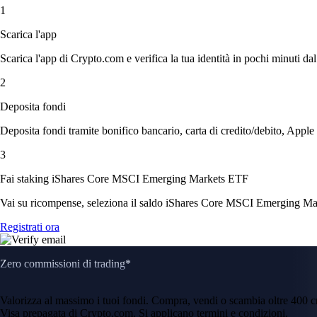
1
Scarica l'app
Scarica l'app di Crypto.com e verifica la tua identità in pochi minuti dal
2
Deposita fondi
Deposita fondi tramite bonifico bancario, carta di credito/debito, Apple
3
Fai staking iShares Core MSCI Emerging Markets ETF
Vai su ricompense, seleziona il saldo iShares Core MSCI Emerging Marke
Registrati ora
Zero commissioni di trading*
Valorizza al massimo i tuoi fondi. Compra, vendi o scambia oltre 400 
Visa prepagata di Crypto.com. Si applicano termini e condizioni.