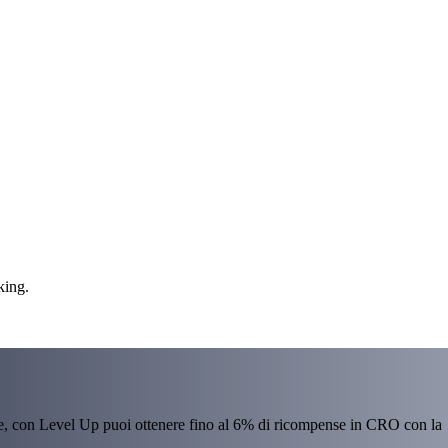
king.
re, con Level Up puoi ottenere fino al 6% di ricompense in CRO con la