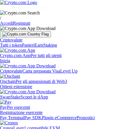
Mercati
Privati
Aziende
Scopri
/
Accedi
Registrati
Criptovalute
Tutti i token
Panieri
Earn
Staking
Crypto.com App
Per tutti gli utenti
Inizia
Criptovalute
Carta prepagata Visa
Level Up
Onchain
Per gli appassionati di Web3
Ottieni estensione
Swap
Stake
Scopri le dApp
Pay
Per esercenti
Registrazione esercente
Pay Terminal
Pay SDK
Plugin eCommerce
Pronostici
Cronos
Layer1 compatibile EVM