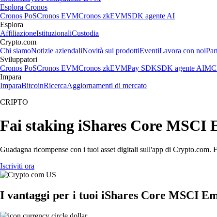
Esplora Cronos
Cronos PoS
Cronos EVM
Cronos zkEVM
SDK agente AI
Esplora
Affiliazione
Istituzionali
Custodia
Crypto.com
Chi siamo
Notizie aziendali
Novità sui prodotti
Eventi
Lavora con noi
Par
Sviluppatori
Cronos PoS
Cronos EVM
Cronos zkEVM
Pay SDK
SDK agente AI
MCP
Impara
Impara
Bitcoin
Ricerca
Aggiornamenti di mercato
CRIPTO
Fai staking iShares Core MSCI 
Guadagna ricompense con i tuoi asset digitali sull'app di Crypto.com. Fa
Iscriviti ora
I vantaggi per i tuoi iShares Core MSCI 