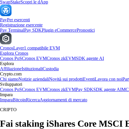
Swap
Stake
Scopri le dApp
Pay
Per esercenti
Registrazione esercente
Pay Terminal
Pay SDK
Plugin eCommerce
Pronostici
Cronos
Layer1 compatibile EVM
Esplora Cronos
Cronos PoS
Cronos EVM
Cronos zkEVM
SDK agente AI
Esplora
Affiliazione
Istituzionali
Custodia
Crypto.com
Chi siamo
Notizie aziendali
Novità sui prodotti
Eventi
Lavora con noi
Par
Sviluppatori
Cronos PoS
Cronos EVM
Cronos zkEVM
Pay SDK
SDK agente AI
MCP
Impara
Impara
Bitcoin
Ricerca
Aggiornamenti di mercato
CRIPTO
Fai staking iShares Core MSCI 