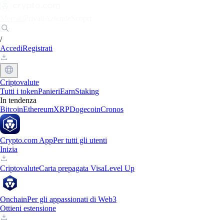
Mercati
Privati
Aziende
Scopri
/
Accedi
Registrati
Criptovalute
Tutti i token
Panieri
Earn
Staking
In tendenza
Bitcoin
Ethereum
XRP
Dogecoin
Cronos
Crypto.com App
Per tutti gli utenti
Inizia
Criptovalute
Carta prepagata Visa
Level Up
Onchain
Per gli appassionati di Web3
Ottieni estensione