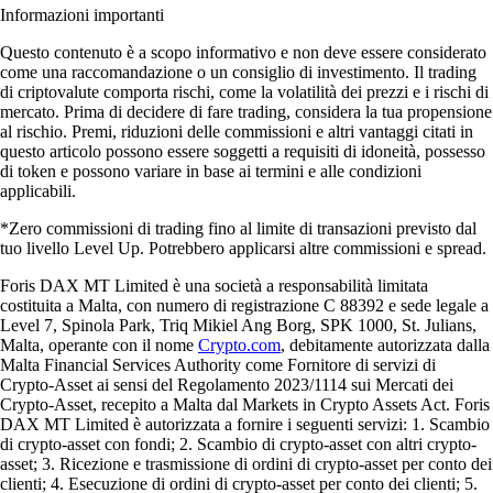
Informazioni importanti
Questo contenuto è a scopo informativo e non deve essere considerato
come una raccomandazione o un consiglio di investimento. Il trading
di criptovalute comporta rischi, come la volatilità dei prezzi e i rischi di
mercato. Prima di decidere di fare trading, considera la tua propensione
al rischio. Premi, riduzioni delle commissioni e altri vantaggi citati in
questo articolo possono essere soggetti a requisiti di idoneità, possesso
di token e possono variare in base ai termini e alle condizioni
applicabili.
*Zero commissioni di trading fino al limite di transazioni previsto dal
tuo livello Level Up. Potrebbero applicarsi altre commissioni e spread.
Foris DAX MT Limited è una società a responsabilità limitata
costituita a Malta, con numero di registrazione C 88392 e sede legale a
Level 7, Spinola Park, Triq Mikiel Ang Borg, SPK 1000, St. Julians,
Malta, operante con il nome
Crypto.com
, debitamente autorizzata dalla
Malta Financial Services Authority come Fornitore di servizi di
Crypto-Asset ai sensi del Regolamento 2023/1114 sui Mercati dei
Crypto-Asset, recepito a Malta dal Markets in Crypto Assets Act. Foris
DAX MT Limited è autorizzata a fornire i seguenti servizi: 1. Scambio
di crypto-asset con fondi; 2. Scambio di crypto-asset con altri crypto-
asset; 3. Ricezione e trasmissione di ordini di crypto-asset per conto dei
clienti; 4. Esecuzione di ordini di crypto-asset per conto dei clienti; 5.