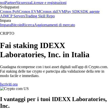
noi
Partner
Sicurezza
Licenze e registrazioni
Sviluppatori
Cronos PoS
Cronos EVM
Cronos zkEVM
Pay SDK
SDK agente
AI
MCP Servers
Trading Skill Repo
Impara
Impara
Bitcoin
Ricerca
Aggiornamenti di mercato
CRIPTO
Fai staking IDEXX
Laboratories, Inc. in Italia
Guadagna ricompense con i tuoi asset digitali sull'app di Crypto.com.
Fai staking delle tue crypto e partecipa alla validazione della rete in
modo facile e immediato.
Iscriviti ora
I vantaggi per i tuoi IDEXX Laboratories,
Inc.