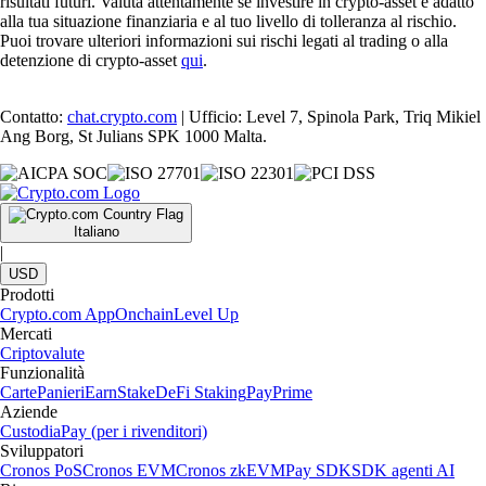
risultati futuri. Valuta attentamente se investire in crypto-asset è adatto
alla tua situazione finanziaria e al tuo livello di tolleranza al rischio.
Puoi trovare ulteriori informazioni sui rischi legati al trading o alla
detenzione di crypto-asset
qui
.
Contatto:
chat.crypto.com
| Ufficio: Level 7, Spinola Park, Triq Mikiel
Ang Borg, St Julians SPK 1000 Malta.
Italiano
|
USD
Prodotti
Crypto.com App
Onchain
Level Up
Mercati
Criptovalute
Funzionalità
Carte
Panieri
Earn
Stake
DeFi Staking
Pay
Prime
Aziende
Custodia
Pay (per i rivenditori)
Sviluppatori
Cronos PoS
Cronos EVM
Cronos zkEVM
Pay SDK
SDK agenti AI