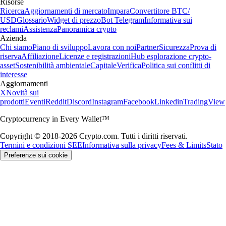
Risorse
Ricerca
Aggiornamenti di mercato
Impara
Convertitore BTC/
USD
Glossario
Widget di prezzo
Bot Telegram
Informativa sui
reclami
Assistenza
Panoramica crypto
Azienda
Chi siamo
Piano di sviluppo
Lavora con noi
Partner
Sicurezza
Prova di
riserva
Affiliazione
Licenze e registrazioni
Hub esplorazione crypto-
asset
Sostenibilità ambientale
Capitale
Verifica
Politica sui conflitti di
interesse
Aggiornamenti
X
Novità sui
prodotti
Eventi
Reddit
Discord
Instagram
Facebook
Linkedin
TradingView
Cryptocurrency in Every Wallet™
Copyright © 2018-2026 Crypto.com. Tutti i diritti riservati.
Termini e condizioni SEE
Informativa sulla privacy
Fees & Limits
Stato
Preferenze sui cookie