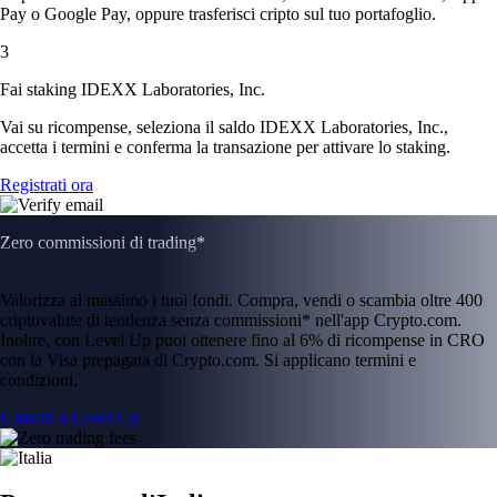
Pay o Google Pay, oppure trasferisci cripto sul tuo portafoglio.
3
Fai staking IDEXX Laboratories, Inc.
Vai su ricompense, seleziona il saldo IDEXX Laboratories, Inc.,
accetta i termini e conferma la transazione per attivare lo staking.
Registrati ora
Zero commissioni di trading*
Valorizza al massimo i tuoi fondi. Compra, vendi o scambia oltre 400
criptovalute di tendenza senza commissioni* nell'app Crypto.com.
Inoltre, con Level Up puoi ottenere fino al 6% di ricompense in CRO
con la Visa prepagata di Crypto.com. Si applicano termini e
condizioni.
Unisciti a Level Up