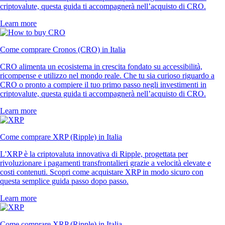
criptovalute, questa guida ti accompagnerà nell’acquisto di CRO.
Learn more
Come comprare Cronos (CRO) in Italia
CRO alimenta un ecosistema in crescita fondato su accessibilità,
ricompense e utilizzo nel mondo reale. Che tu sia curioso riguardo a
CRO o pronto a compiere il tuo primo passo negli investimenti in
criptovalute, questa guida ti accompagnerà nell’acquisto di CRO.
Learn more
Come comprare XRP (Ripple) in Italia
L'XRP è la criptovaluta innovativa di Ripple, progettata per
rivoluzionare i pagamenti transfrontalieri grazie a velocità elevate e
costi contenuti. Scopri come acquistare XRP in modo sicuro con
questa semplice guida passo dopo passo.
Learn more
Come comprare XRP (Ripple) in Italia