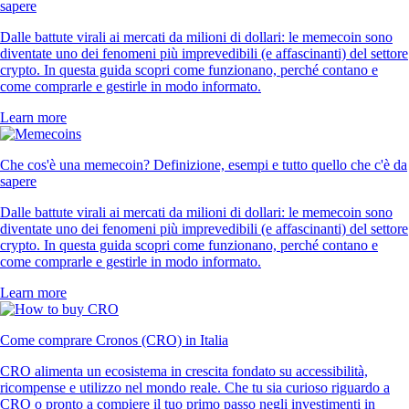
sapere
Dalle battute virali ai mercati da milioni di dollari: le memecoin sono
diventate uno dei fenomeni più imprevedibili (e affascinanti) del settore
crypto. In questa guida scopri come funzionano, perché contano e
come comprarle e gestirle in modo informato.
Learn more
Che cos'è una memecoin? Definizione, esempi e tutto quello che c'è da
sapere
Dalle battute virali ai mercati da milioni di dollari: le memecoin sono
diventate uno dei fenomeni più imprevedibili (e affascinanti) del settore
crypto. In questa guida scopri come funzionano, perché contano e
come comprarle e gestirle in modo informato.
Learn more
Come comprare Cronos (CRO) in Italia
CRO alimenta un ecosistema in crescita fondato su accessibilità,
ricompense e utilizzo nel mondo reale. Che tu sia curioso riguardo a
CRO o pronto a compiere il tuo primo passo negli investimenti in