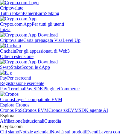
Criptovalute
Tutti i token
Panieri
Earn
Staking
Crypto.com App
Per tutti gli utenti
Inizia
Criptovalute
Carta prepagata Visa
Level Up
Onchain
Per gli appassionati di Web3
Ottieni estensione
Swap
Stake
Scopri le dApp
Pay
Per esercenti
Registrazione esercente
Pay Terminal
Pay SDK
Plugin eCommerce
Cronos
Layer1 compatibile EVM
Esplora Cronos
Cronos PoS
Cronos EVM
Cronos zkEVM
SDK agente AI
Esplora
Affiliazione
Istituzionali
Custodia
Crypto.com
Chi siamo
Notizie aziendali
Novità sui prodotti
Eventi
Lavora con