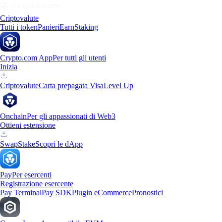
Criptovalute
Tutti i token
Panieri
Earn
Staking
Crypto.com App
Per tutti gli utenti
Inizia
Criptovalute
Carta prepagata Visa
Level Up
Onchain
Per gli appassionati di Web3
Ottieni estensione
Swap
Stake
Scopri le dApp
Pay
Per esercenti
Registrazione esercente
Pay Terminal
Pay SDK
Plugin eCommerce
Pronostici