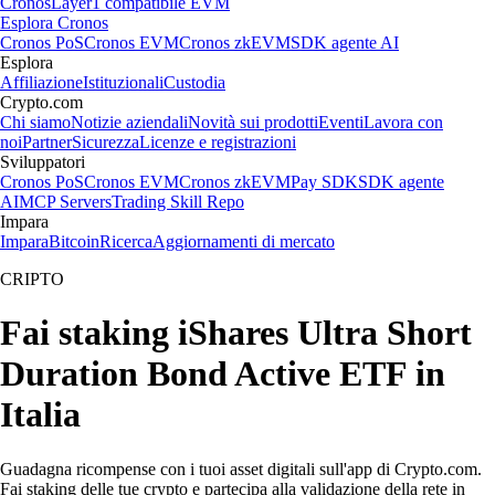
Cronos
Layer1 compatibile EVM
Esplora Cronos
Cronos PoS
Cronos EVM
Cronos zkEVM
SDK agente AI
Esplora
Affiliazione
Istituzionali
Custodia
Crypto.com
Chi siamo
Notizie aziendali
Novità sui prodotti
Eventi
Lavora con
noi
Partner
Sicurezza
Licenze e registrazioni
Sviluppatori
Cronos PoS
Cronos EVM
Cronos zkEVM
Pay SDK
SDK agente
AI
MCP Servers
Trading Skill Repo
Impara
Impara
Bitcoin
Ricerca
Aggiornamenti di mercato
CRIPTO
Fai staking iShares Ultra Short
Duration Bond Active ETF in
Italia
Guadagna ricompense con i tuoi asset digitali sull'app di Crypto.com.
Fai staking delle tue crypto e partecipa alla validazione della rete in