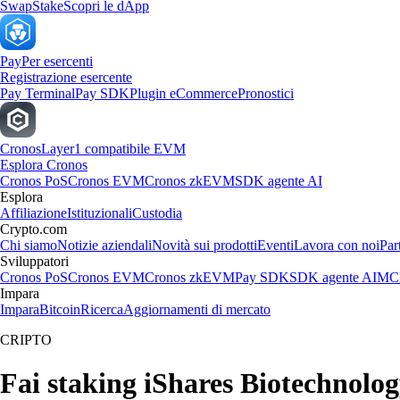
Swap
Stake
Scopri le dApp
Pay
Per esercenti
Registrazione esercente
Pay Terminal
Pay SDK
Plugin eCommerce
Pronostici
Cronos
Layer1 compatibile EVM
Esplora Cronos
Cronos PoS
Cronos EVM
Cronos zkEVM
SDK agente AI
Esplora
Affiliazione
Istituzionali
Custodia
Crypto.com
Chi siamo
Notizie aziendali
Novità sui prodotti
Eventi
Lavora con noi
Par
Sviluppatori
Cronos PoS
Cronos EVM
Cronos zkEVM
Pay SDK
SDK agente AI
MCP
Impara
Impara
Bitcoin
Ricerca
Aggiornamenti di mercato
CRIPTO
Fai staking iShares Biotechnolog