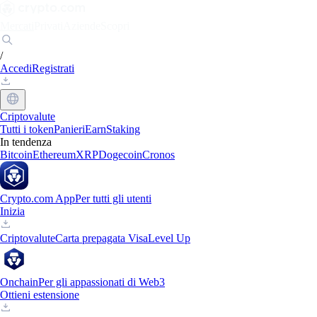
Mercati
Privati
Aziende
Scopri
/
Accedi
Registrati
Criptovalute
Tutti i token
Panieri
Earn
Staking
In tendenza
Bitcoin
Ethereum
XRP
Dogecoin
Cronos
Crypto.com App
Per tutti gli utenti
Inizia
Criptovalute
Carta prepagata Visa
Level Up
Onchain
Per gli appassionati di Web3
Ottieni estensione