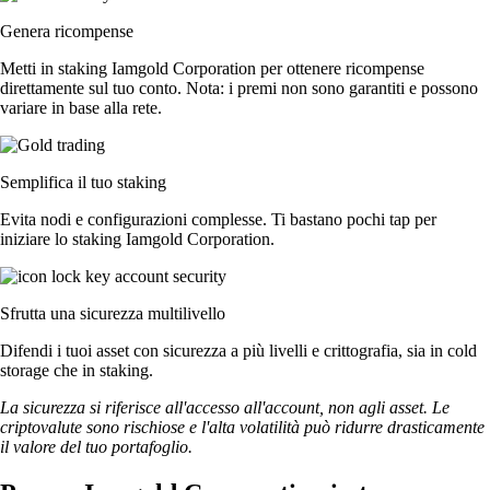
Genera ricompense
Metti in staking Iamgold Corporation per ottenere ricompense
direttamente sul tuo conto. Nota: i premi non sono garantiti e possono
variare in base alla rete.
Semplifica il tuo staking
Evita nodi e configurazioni complesse. Ti bastano pochi tap per
iniziare lo staking Iamgold Corporation.
Sfrutta una sicurezza multilivello
Difendi i tuoi asset con sicurezza a più livelli e crittografia, sia in cold
storage che in staking.
La sicurezza si riferisce all'accesso all'account, non agli asset. Le
criptovalute sono rischiose e l'alta volatilità può ridurre drasticamente
il valore del tuo portafoglio.