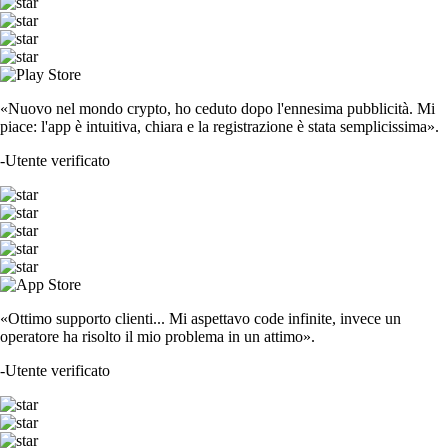
«Nuovo nel mondo crypto, ho ceduto dopo l'ennesima pubblicità. Mi
piace: l'app è intuitiva, chiara e la registrazione è stata semplicissima».
-
Utente verificato
«Ottimo supporto clienti... Mi aspettavo code infinite, invece un
operatore ha risolto il mio problema in un attimo».
-
Utente verificato