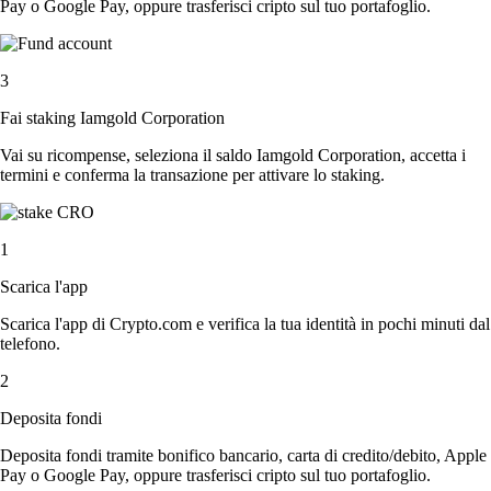
Pay o Google Pay, oppure trasferisci cripto sul tuo portafoglio.
3
Fai staking Iamgold Corporation
Vai su ricompense, seleziona il saldo Iamgold Corporation, accetta i
termini e conferma la transazione per attivare lo staking.
1
Scarica l'app
Scarica l'app di Crypto.com e verifica la tua identità in pochi minuti dal
telefono.
2
Deposita fondi
Deposita fondi tramite bonifico bancario, carta di credito/debito, Apple
Pay o Google Pay, oppure trasferisci cripto sul tuo portafoglio.