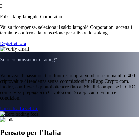
3
Fai staking Iamgold Corporation
Vai su ricompense, seleziona il saldo Iamgold Corporation, accetta i
termini e conferma la transazione per attivare lo staking.
Registrati ora
Zero commissioni di trading*
Valorizza al massimo i tuoi fondi. Compra, vendi o scambia oltre 400
criptovalute di tendenza senza commissioni* nell'app Crypto.com.
Inoltre, con Level Up puoi ottenere fino al 6% di ricompense in CRO
con la Visa prepagata di Crypto.com. Si applicano termini e
condizioni.
Unisciti a Level Up
Pensato per l'Italia