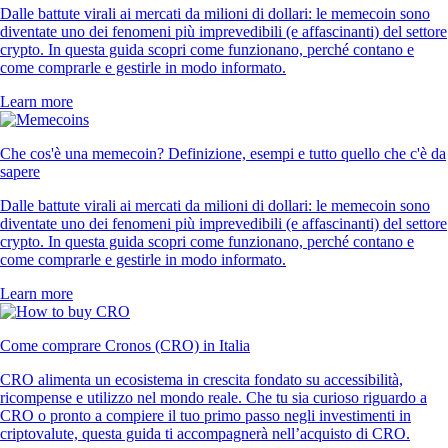
Dalle battute virali ai mercati da milioni di dollari: le memecoin sono
diventate uno dei fenomeni più imprevedibili (e affascinanti) del settore
crypto. In questa guida scopri come funzionano, perché contano e
come comprarle e gestirle in modo informato.
Learn more
Che cos'è una memecoin? Definizione, esempi e tutto quello che c'è da
sapere
Dalle battute virali ai mercati da milioni di dollari: le memecoin sono
diventate uno dei fenomeni più imprevedibili (e affascinanti) del settore
crypto. In questa guida scopri come funzionano, perché contano e
come comprarle e gestirle in modo informato.
Learn more
Come comprare Cronos (CRO) in Italia
CRO alimenta un ecosistema in crescita fondato su accessibilità,
ricompense e utilizzo nel mondo reale. Che tu sia curioso riguardo a
CRO o pronto a compiere il tuo primo passo negli investimenti in
criptovalute, questa guida ti accompagnerà nell’acquisto di CRO.