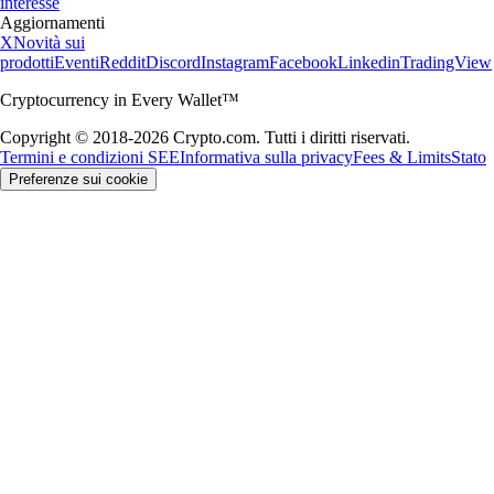
interesse
Aggiornamenti
X
Novità sui
prodotti
Eventi
Reddit
Discord
Instagram
Facebook
Linkedin
TradingView
Cryptocurrency in Every Wallet™
Copyright © 2018-2026 Crypto.com. Tutti i diritti riservati.
Termini e condizioni SEE
Informativa sulla privacy
Fees & Limits
Stato
Preferenze sui cookie