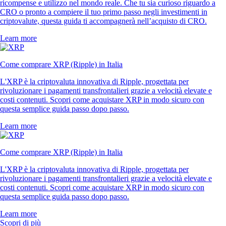
ricompense e utilizzo nel mondo reale. Che tu sia curioso riguardo a
CRO o pronto a compiere il tuo primo passo negli investimenti in
criptovalute, questa guida ti accompagnerà nell’acquisto di CRO.
Learn more
Come comprare XRP (Ripple) in Italia
L'XRP è la criptovaluta innovativa di Ripple, progettata per
rivoluzionare i pagamenti transfrontalieri grazie a velocità elevate e
costi contenuti. Scopri come acquistare XRP in modo sicuro con
questa semplice guida passo dopo passo.
Learn more
Come comprare XRP (Ripple) in Italia
L'XRP è la criptovaluta innovativa di Ripple, progettata per
rivoluzionare i pagamenti transfrontalieri grazie a velocità elevate e
costi contenuti. Scopri come acquistare XRP in modo sicuro con
questa semplice guida passo dopo passo.
Learn more
Scopri di più