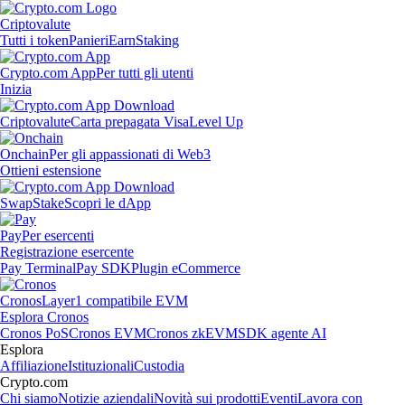
Criptovalute
Tutti i token
Panieri
Earn
Staking
Crypto.com App
Per tutti gli utenti
Inizia
Criptovalute
Carta prepagata Visa
Level Up
Onchain
Per gli appassionati di Web3
Ottieni estensione
Swap
Stake
Scopri le dApp
Pay
Per esercenti
Registrazione esercente
Pay Terminal
Pay SDK
Plugin eCommerce
Cronos
Layer1 compatibile EVM
Esplora Cronos
Cronos PoS
Cronos EVM
Cronos zkEVM
SDK agente AI
Esplora
Affiliazione
Istituzionali
Custodia
Crypto.com
Chi siamo
Notizie aziendali
Novità sui prodotti
Eventi
Lavora con