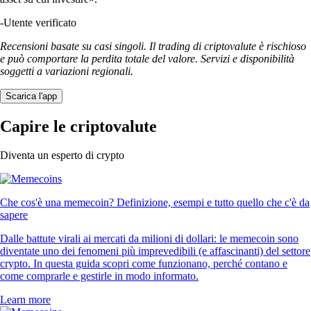
-
Utente verificato
Recensioni basate su casi singoli. Il trading di criptovalute è rischioso
e può comportare la perdita totale del valore. Servizi e disponibilità
soggetti a variazioni regionali.
Scarica l'app
Capire le criptovalute
Diventa un esperto di crypto
Che cos'è una memecoin? Definizione, esempi e tutto quello che c'è da
sapere
Dalle battute virali ai mercati da milioni di dollari: le memecoin sono
diventate uno dei fenomeni più imprevedibili (e affascinanti) del settore
crypto. In questa guida scopri come funzionano, perché contano e
come comprarle e gestirle in modo informato.
Learn more