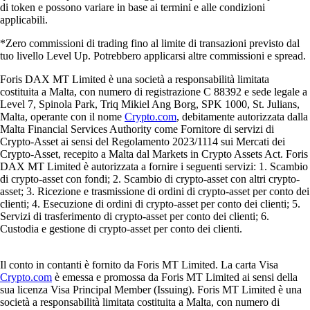
di token e possono variare in base ai termini e alle condizioni
applicabili.
*Zero commissioni di trading fino al limite di transazioni previsto dal
tuo livello Level Up. Potrebbero applicarsi altre commissioni e spread.
Foris DAX MT Limited è una società a responsabilità limitata
costituita a Malta, con numero di registrazione C 88392 e sede legale a
Level 7, Spinola Park, Triq Mikiel Ang Borg, SPK 1000, St. Julians,
Malta, operante con il nome
Crypto.com
, debitamente autorizzata dalla
Malta Financial Services Authority come Fornitore di servizi di
Crypto-Asset ai sensi del Regolamento 2023/1114 sui Mercati dei
Crypto-Asset, recepito a Malta dal Markets in Crypto Assets Act. Foris
DAX MT Limited è autorizzata a fornire i seguenti servizi: 1. Scambio
di crypto-asset con fondi; 2. Scambio di crypto-asset con altri crypto-
asset; 3. Ricezione e trasmissione di ordini di crypto-asset per conto dei
clienti; 4. Esecuzione di ordini di crypto-asset per conto dei clienti; 5.
Servizi di trasferimento di crypto-asset per conto dei clienti; 6.
Custodia e gestione di crypto-asset per conto dei clienti.
Il conto in contanti è fornito da Foris MT Limited. La carta Visa
Crypto.com
è emessa e promossa da Foris MT Limited ai sensi della
sua licenza Visa Principal Member (Issuing). Foris MT Limited è una
società a responsabilità limitata costituita a Malta, con numero di