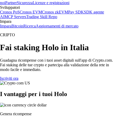
noi
Partner
Sicurezza
Licenze e registrazioni
Sviluppatori
Cronos PoS
Cronos EVM
Cronos zkEVM
Pay SDK
SDK agente
AI
MCP Servers
Trading Skill Repo
Impara
Impara
Bitcoin
Ricerca
Aggiornamenti di mercato
CRIPTO
Fai staking Holo in Italia
Guadagna ricompense con i tuoi asset digitali sull'app di Crypto.com.
Fai staking delle tue crypto e partecipa alla validazione della rete in
modo facile e immediato.
Iscriviti ora
I vantaggi per i tuoi Holo
Genera ricompense