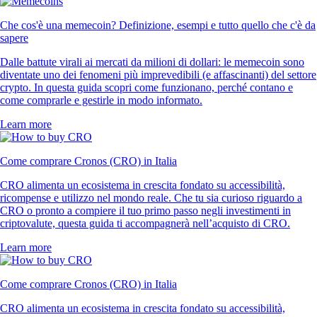
Che cos'è una memecoin? Definizione, esempi e tutto quello che c'è da
sapere
Dalle battute virali ai mercati da milioni di dollari: le memecoin sono
diventate uno dei fenomeni più imprevedibili (e affascinanti) del settore
crypto. In questa guida scopri come funzionano, perché contano e
come comprarle e gestirle in modo informato.
Learn more
Come comprare Cronos (CRO) in Italia
CRO alimenta un ecosistema in crescita fondato su accessibilità,
ricompense e utilizzo nel mondo reale. Che tu sia curioso riguardo a
CRO o pronto a compiere il tuo primo passo negli investimenti in
criptovalute, questa guida ti accompagnerà nell’acquisto di CRO.
Learn more
Come comprare Cronos (CRO) in Italia
CRO alimenta un ecosistema in crescita fondato su accessibilità,