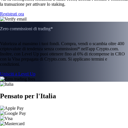
la transazione per attivare lo staking.
Registrati ora
Zero commissioni di trading*
Valorizza al massimo i tuoi fondi. Compra, vendi o scambia oltre 400
criptovalute di tendenza senza commissioni* nell'app Crypto.com.
Inoltre, con Level Up puoi ottenere fino al 6% di ricompense in CRO
con la Visa prepagata di Crypto.com. Si applicano termini e
condizioni.
Unisciti a Level Up
Pensato per l'Italia