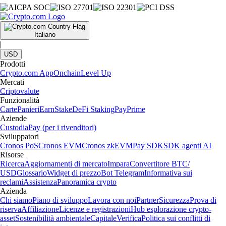
Italiano
|
USD
Prodotti
Crypto.com App
Onchain
Level Up
Mercati
Criptovalute
Funzionalità
Carte
Panieri
Earn
Stake
DeFi Staking
Pay
Prime
Aziende
Custodia
Pay (per i rivenditori)
Sviluppatori
Cronos PoS
Cronos EVM
Cronos zkEVM
Pay SDK
SDK agenti AI
Risorse
Ricerca
Aggiornamenti di mercato
Impara
Convertitore BTC/
USD
Glossario
Widget di prezzo
Bot Telegram
Informativa sui
reclami
Assistenza
Panoramica crypto
Azienda
Chi siamo
Piano di sviluppo
Lavora con noi
Partner
Sicurezza
Prova di
riserva
Affiliazione
Licenze e registrazioni
Hub esplorazione crypto-
asset
Sostenibilità ambientale
Capitale
Verifica
Politica sui conflitti di