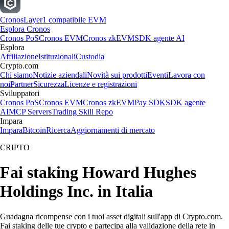
Cronos
Layer1 compatibile EVM
Esplora Cronos
Cronos PoS
Cronos EVM
Cronos zkEVM
SDK agente AI
Esplora
Affiliazione
Istituzionali
Custodia
Crypto.com
Chi siamo
Notizie aziendali
Novità sui prodotti
Eventi
Lavora con
noi
Partner
Sicurezza
Licenze e registrazioni
Sviluppatori
Cronos PoS
Cronos EVM
Cronos zkEVM
Pay SDK
SDK agente
AI
MCP Servers
Trading Skill Repo
Impara
Impara
Bitcoin
Ricerca
Aggiornamenti di mercato
CRIPTO
Fai staking Howard Hughes
Holdings Inc. in Italia
Guadagna ricompense con i tuoi asset digitali sull'app di Crypto.com.
Fai staking delle tue crypto e partecipa alla validazione della rete in