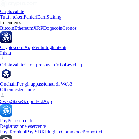
Criptovalute
Tutti i token
Panieri
Earn
Staking
In tendenza
Bitcoin
Ethereum
XRP
Dogecoin
Cronos
Crypto.com App
Per tutti gli utenti
Inizia
Criptovalute
Carta prepagata Visa
Level Up
Onchain
Per gli appassionati di Web3
Ottieni estensione
Swap
Stake
Scopri le dApp
Pay
Per esercenti
Registrazione esercente
Pay Terminal
Pay SDK
Plugin eCommerce
Pronostici