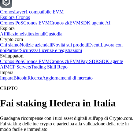
Cronos
Layer1 compatibile EVM
Esplora Cronos
Cronos PoS
Cronos EVM
Cronos zkEVM
SDK agente AI
Esplora
Affiliazione
Istituzionali
Custodia
Crypto.com
Chi siamo
Notizie aziendali
Novità sui prodotti
Eventi
Lavora con
noi
Partner
Sicurezza
Licenze e registrazioni
Sviluppatori
Cronos PoS
Cronos EVM
Cronos zkEVM
Pay SDK
SDK agente
AI
MCP Servers
Trading Skill Repo
Impara
Impara
Bitcoin
Ricerca
Aggiornamenti di mercato
CRIPTO
Fai staking Hedera in Italia
Guadagna ricompense con i tuoi asset digitali sull'app di Crypto.com.
Fai staking delle tue crypto e partecipa alla validazione della rete in
modo facile e immediato.