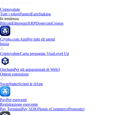
Criptovalute
Tutti i token
Panieri
Earn
Staking
In tendenza
Bitcoin
Ethereum
XRP
Dogecoin
Cronos
Crypto.com App
Per tutti gli utenti
Inizia
Criptovalute
Carta prepagata Visa
Level Up
Onchain
Per gli appassionati di Web3
Ottieni estensione
Swap
Stake
Scopri le dApp
Pay
Per esercenti
Registrazione esercente
Pay Terminal
Pay SDK
Plugin eCommerce
Pronostici