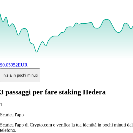
$
0.05952
EUR
+
0.34
%
24H
Buy
Inizia in pochi minuti
3 passaggi per fare staking Hedera
1
Scarica l'app
Scarica l'app di Crypto.com e verifica la tua identità in pochi minuti dal
telefono.