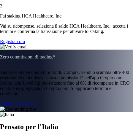
3
Fai staking HCA Healthcare, Inc.
Vai su ricompense, seleziona il saldo HCA Healthcare, Inc., accetta i
termini e conferma la transazione per attivare lo staking.
Registrati ora
Zero commissioni di trading*
Valorizza al massimo i tuoi fondi. Compra, vendi o scambia oltre 400
criptovalute di tendenza senza commissioni* nell'app Crypto.com.
Inoltre, con Level Up puoi ottenere fino al 6% di ricompense in CRO
con la Visa prepagata di Crypto.com. Si applicano termini e
condizioni.
Unisciti a Level Up
Pensato per l'Italia