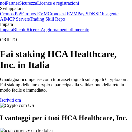
noi
Partner
Sicurezza
Licenze e registrazioni
Sviluppatori
Cronos PoS
Cronos EVM
Cronos zkEVM
Pay SDK
SDK agente
AI
MCP Servers
Trading Skill Repo
Impara
Impara
Bitcoin
Ricerca
Aggiornamenti di mercato
CRIPTO
Fai staking HCA Healthcare,
Inc. in Italia
Guadagna ricompense con i tuoi asset digitali sull'app di Crypto.com.
Fai staking delle tue crypto e partecipa alla validazione della rete in
modo facile e immediato.
Iscriviti ora
I vantaggi per i tuoi HCA Healthcare, Inc.