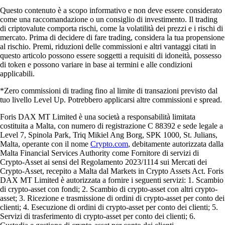
Questo contenuto è a scopo informativo e non deve essere considerato
come una raccomandazione o un consiglio di investimento. Il trading
di criptovalute comporta rischi, come la volatilità dei prezzi e i rischi di
mercato. Prima di decidere di fare trading, considera la tua propensione
al rischio. Premi, riduzioni delle commissioni e altri vantaggi citati in
questo articolo possono essere soggetti a requisiti di idoneità, possesso
di token e possono variare in base ai termini e alle condizioni
applicabili.
*Zero commissioni di trading fino al limite di transazioni previsto dal
tuo livello Level Up. Potrebbero applicarsi altre commissioni e spread.
Foris DAX MT Limited è una società a responsabilità limitata
costituita a Malta, con numero di registrazione C 88392 e sede legale a
Level 7, Spinola Park, Triq Mikiel Ang Borg, SPK 1000, St. Julians,
Malta, operante con il nome
Crypto.com
, debitamente autorizzata dalla
Malta Financial Services Authority come Fornitore di servizi di
Crypto-Asset ai sensi del Regolamento 2023/1114 sui Mercati dei
Crypto-Asset, recepito a Malta dal Markets in Crypto Assets Act. Foris
DAX MT Limited è autorizzata a fornire i seguenti servizi: 1. Scambio
di crypto-asset con fondi; 2. Scambio di crypto-asset con altri crypto-
asset; 3. Ricezione e trasmissione di ordini di crypto-asset per conto dei
clienti; 4. Esecuzione di ordini di crypto-asset per conto dei clienti; 5.
Servizi di trasferimento di crypto-asset per conto dei clienti; 6.