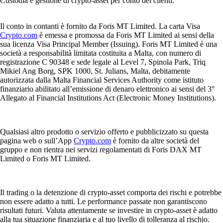
Custodia e gestione di crypto-asset per conto dei clienti.
Il conto in contanti è fornito da Foris MT Limited. La carta Visa
Crypto.com
è emessa e promossa da Foris MT Limited ai sensi della
sua licenza Visa Principal Member (Issuing). Foris MT Limited è una
società a responsabilità limitata costituita a Malta, con numero di
registrazione C 90348 e sede legale al Level 7, Spinola Park, Triq
Mikiel Ang Borg, SPK 1000, St. Julians, Malta, debitamente
autorizzata dalla Malta Financial Services Authority come istituto
finanziario abilitato all’emissione di denaro elettronico ai sensi del 3°
Allegato al Financial Institutions Act (Electronic Money Institutions).
Qualsiasi altro prodotto o servizio offerto e pubblicizzato su questa
pagina web o sull’App
Crypto.com
è fornito da altre società del
gruppo e non rientra nei servizi regolamentati di Foris DAX MT
Limited o Foris MT Limited.
Il trading o la detenzione di crypto-asset comporta dei rischi e potrebbe
non essere adatto a tutti. Le performance passate non garantiscono
risultati futuri. Valuta attentamente se investire in crypto-asset è adatto
alla tua situazione finanziaria e al tuo livello di tolleranza al rischio.