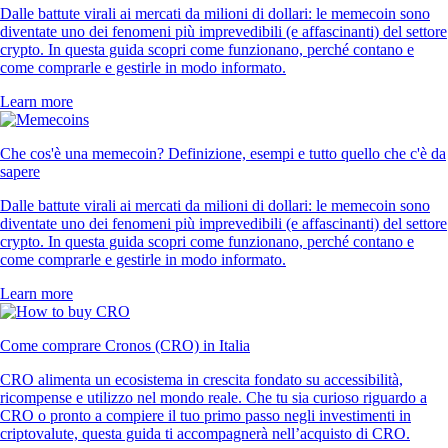
Dalle battute virali ai mercati da milioni di dollari: le memecoin sono
diventate uno dei fenomeni più imprevedibili (e affascinanti) del settore
crypto. In questa guida scopri come funzionano, perché contano e
come comprarle e gestirle in modo informato.
Learn more
Che cos'è una memecoin? Definizione, esempi e tutto quello che c'è da
sapere
Dalle battute virali ai mercati da milioni di dollari: le memecoin sono
diventate uno dei fenomeni più imprevedibili (e affascinanti) del settore
crypto. In questa guida scopri come funzionano, perché contano e
come comprarle e gestirle in modo informato.
Learn more
Come comprare Cronos (CRO) in Italia
CRO alimenta un ecosistema in crescita fondato su accessibilità,
ricompense e utilizzo nel mondo reale. Che tu sia curioso riguardo a
CRO o pronto a compiere il tuo primo passo negli investimenti in
criptovalute, questa guida ti accompagnerà nell’acquisto di CRO.