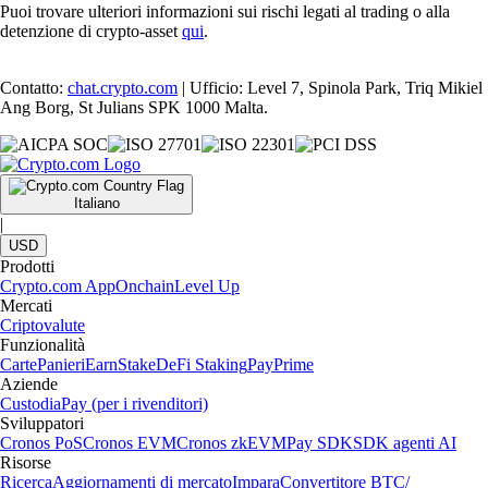
Puoi trovare ulteriori informazioni sui rischi legati al trading o alla
detenzione di crypto-asset
qui
.
Contatto:
chat.crypto.com
| Ufficio: Level 7, Spinola Park, Triq Mikiel
Ang Borg, St Julians SPK 1000 Malta.
Italiano
|
USD
Prodotti
Crypto.com App
Onchain
Level Up
Mercati
Criptovalute
Funzionalità
Carte
Panieri
Earn
Stake
DeFi Staking
Pay
Prime
Aziende
Custodia
Pay (per i rivenditori)
Sviluppatori
Cronos PoS
Cronos EVM
Cronos zkEVM
Pay SDK
SDK agenti AI
Risorse
Ricerca
Aggiornamenti di mercato
Impara
Convertitore BTC/