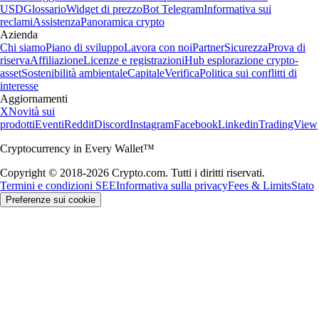
USD
Glossario
Widget di prezzo
Bot Telegram
Informativa sui
reclami
Assistenza
Panoramica crypto
Azienda
Chi siamo
Piano di sviluppo
Lavora con noi
Partner
Sicurezza
Prova di
riserva
Affiliazione
Licenze e registrazioni
Hub esplorazione crypto-
asset
Sostenibilità ambientale
Capitale
Verifica
Politica sui conflitti di
interesse
Aggiornamenti
X
Novità sui
prodotti
Eventi
Reddit
Discord
Instagram
Facebook
Linkedin
TradingView
Cryptocurrency in Every Wallet™
Copyright © 2018-2026 Crypto.com. Tutti i diritti riservati.
Termini e condizioni SEE
Informativa sulla privacy
Fees & Limits
Stato
Preferenze sui cookie