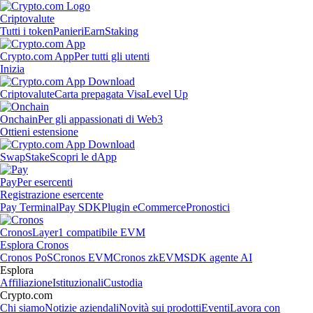
Criptovalute
Tutti i token
Panieri
Earn
Staking
Crypto.com App
Per tutti gli utenti
Inizia
Criptovalute
Carta prepagata Visa
Level Up
Onchain
Per gli appassionati di Web3
Ottieni estensione
Swap
Stake
Scopri le dApp
Pay
Per esercenti
Registrazione esercente
Pay Terminal
Pay SDK
Plugin eCommerce
Pronostici
Cronos
Layer1 compatibile EVM
Esplora Cronos
Cronos PoS
Cronos EVM
Cronos zkEVM
SDK agente AI
Esplora
Affiliazione
Istituzionali
Custodia
Crypto.com
Chi siamo
Notizie aziendali
Novità sui prodotti
Eventi
Lavora con