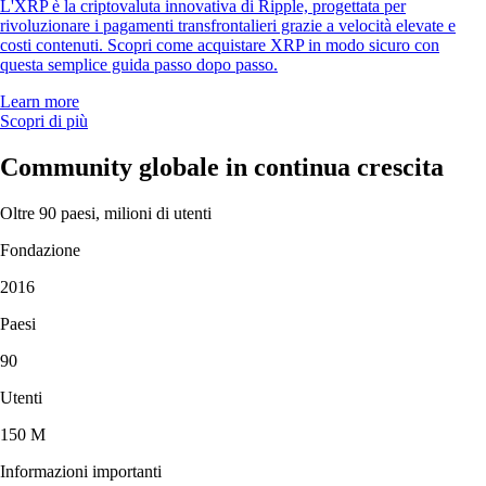
L'XRP è la criptovaluta innovativa di Ripple, progettata per
rivoluzionare i pagamenti transfrontalieri grazie a velocità elevate e
costi contenuti. Scopri come acquistare XRP in modo sicuro con
questa semplice guida passo dopo passo.
Learn more
Scopri di più
Community globale in continua crescita
Oltre 90 paesi, milioni di utenti
Fondazione
2016
Paesi
90
Utenti
150 M
Informazioni importanti