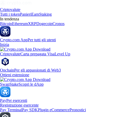
Criptovalute
Tutti i token
Panieri
Earn
Staking
In tendenza
Bitcoin
Ethereum
XRP
Dogecoin
Cronos
Crypto.com App
Per tutti gli utenti
Inizia
Criptovalute
Carta prepagata Visa
Level Up
Onchain
Per gli appassionati di Web3
Ottieni estensione
Swap
Stake
Scopri le dApp
Pay
Per esercenti
Registrazione esercente
Pay Terminal
Pay SDK
Plugin eCommerce
Pronostici