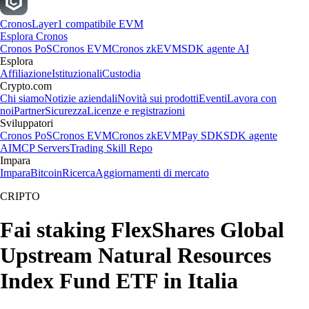
Cronos
Layer1 compatibile EVM
Esplora Cronos
Cronos PoS
Cronos EVM
Cronos zkEVM
SDK agente AI
Esplora
Affiliazione
Istituzionali
Custodia
Crypto.com
Chi siamo
Notizie aziendali
Novità sui prodotti
Eventi
Lavora con
noi
Partner
Sicurezza
Licenze e registrazioni
Sviluppatori
Cronos PoS
Cronos EVM
Cronos zkEVM
Pay SDK
SDK agente
AI
MCP Servers
Trading Skill Repo
Impara
Impara
Bitcoin
Ricerca
Aggiornamenti di mercato
CRIPTO
Fai staking FlexShares Global
Upstream Natural Resources
Index Fund ETF in Italia