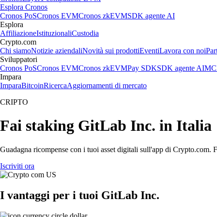
Esplora Cronos
Cronos PoS
Cronos EVM
Cronos zkEVM
SDK agente AI
Esplora
Affiliazione
Istituzionali
Custodia
Crypto.com
Chi siamo
Notizie aziendali
Novità sui prodotti
Eventi
Lavora con noi
Par
Sviluppatori
Cronos PoS
Cronos EVM
Cronos zkEVM
Pay SDK
SDK agente AI
MCP
Impara
Impara
Bitcoin
Ricerca
Aggiornamenti di mercato
CRIPTO
Fai staking GitLab Inc. in Italia
Guadagna ricompense con i tuoi asset digitali sull'app di Crypto.com. Fa
Iscriviti ora
I vantaggi per i tuoi GitLab Inc.