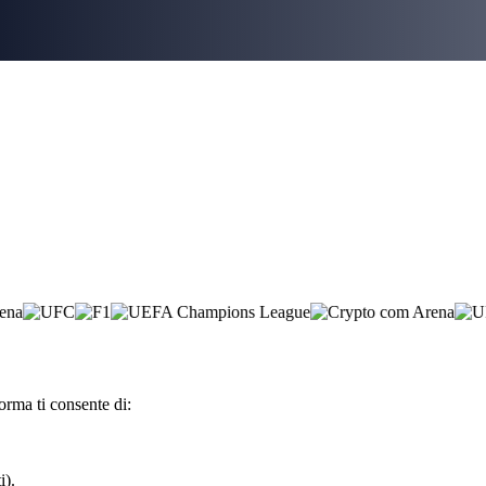
orma ti consente di:
i).