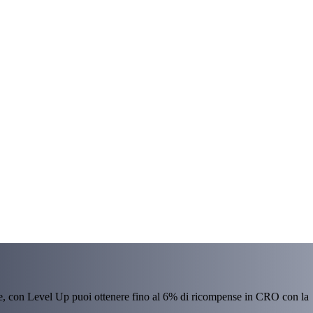
re, con Level Up puoi ottenere fino al 6% di ricompense in CRO con la