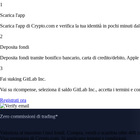
1
Scarica l'app
Scarica l'app di Crypto.com e verifica la tua identità in pochi minuti dal
2
Deposita fondi
Deposita fondi tramite bonifico bancario, carta di credito/debito, Apple
3
Fai staking GitLab Inc.
Vai su ricompense, seleziona il saldo GitLab Inc., accetta i termini e co
Registrati ora
Zero commissioni di trading*
Valorizza al massimo i tuoi fondi. Compra, vendi o scambia oltre 400 
Visa prepagata di Crypto.com. Si applicano termini e condizioni.