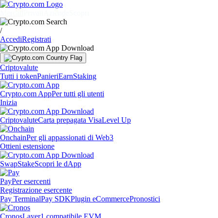
Mercati
Privati
Aziende
Scopri
/
Accedi
Registrati
Criptovalute
Tutti i token
Panieri
Earn
Staking
Crypto.com App
Per tutti gli utenti
Inizia
Criptovalute
Carta prepagata Visa
Level Up
Onchain
Per gli appassionati di Web3
Ottieni estensione
Swap
Stake
Scopri le dApp
Pay
Per esercenti
Registrazione esercente
Pay Terminal
Pay SDK
Plugin eCommerce
Pronostici
Cronos
Layer1 compatibile EVM