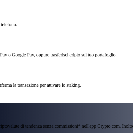
 telefono.
 Pay o Google Pay, oppure trasferisci cripto sul tuo portafoglio.
nferma la transazione per attivare lo staking.
criptovalute di tendenza senza commissioni* nell'app Crypto.com. Inolt