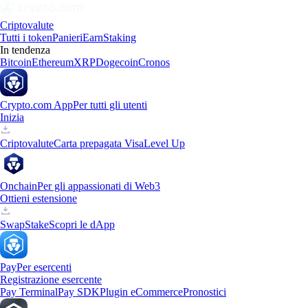
Criptovalute
Tutti i token
Panieri
Earn
Staking
In tendenza
Bitcoin
Ethereum
XRP
Dogecoin
Cronos
Crypto.com App
Per tutti gli utenti
Inizia
Criptovalute
Carta prepagata Visa
Level Up
Onchain
Per gli appassionati di Web3
Ottieni estensione
Swap
Stake
Scopri le dApp
Pay
Per esercenti
Registrazione esercente
Pay Terminal
Pay SDK
Plugin eCommerce
Pronostici