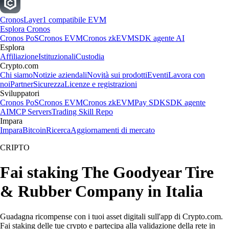
Cronos
Layer1 compatibile EVM
Esplora Cronos
Cronos PoS
Cronos EVM
Cronos zkEVM
SDK agente AI
Esplora
Affiliazione
Istituzionali
Custodia
Crypto.com
Chi siamo
Notizie aziendali
Novità sui prodotti
Eventi
Lavora con
noi
Partner
Sicurezza
Licenze e registrazioni
Sviluppatori
Cronos PoS
Cronos EVM
Cronos zkEVM
Pay SDK
SDK agente
AI
MCP Servers
Trading Skill Repo
Impara
Impara
Bitcoin
Ricerca
Aggiornamenti di mercato
CRIPTO
Fai staking The Goodyear Tire
& Rubber Company in Italia
Guadagna ricompense con i tuoi asset digitali sull'app di Crypto.com.
Fai staking delle tue crypto e partecipa alla validazione della rete in