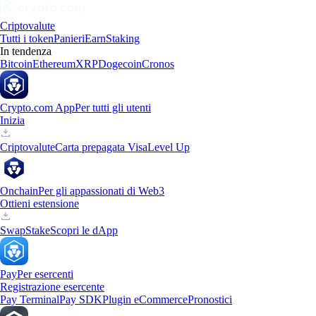
Criptovalute
Tutti i token
Panieri
Earn
Staking
In tendenza
Bitcoin
Ethereum
XRP
Dogecoin
Cronos
Crypto.com App
Per tutti gli utenti
Inizia
Criptovalute
Carta prepagata Visa
Level Up
Onchain
Per gli appassionati di Web3
Ottieni estensione
Swap
Stake
Scopri le dApp
Pay
Per esercenti
Registrazione esercente
Pay Terminal
Pay SDK
Plugin eCommerce
Pronostici