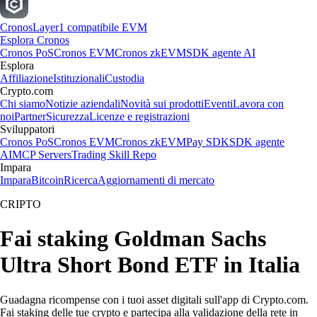
Cronos
Layer1 compatibile EVM
Esplora Cronos
Cronos PoS
Cronos EVM
Cronos zkEVM
SDK agente AI
Esplora
Affiliazione
Istituzionali
Custodia
Crypto.com
Chi siamo
Notizie aziendali
Novità sui prodotti
Eventi
Lavora con
noi
Partner
Sicurezza
Licenze e registrazioni
Sviluppatori
Cronos PoS
Cronos EVM
Cronos zkEVM
Pay SDK
SDK agente
AI
MCP Servers
Trading Skill Repo
Impara
Impara
Bitcoin
Ricerca
Aggiornamenti di mercato
CRIPTO
Fai staking Goldman Sachs
Ultra Short Bond ETF in Italia
Guadagna ricompense con i tuoi asset digitali sull'app di Crypto.com.
Fai staking delle tue crypto e partecipa alla validazione della rete in