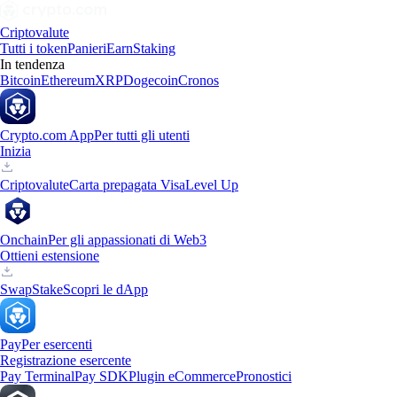
Criptovalute
Tutti i token
Panieri
Earn
Staking
In tendenza
Bitcoin
Ethereum
XRP
Dogecoin
Cronos
Crypto.com App
Per tutti gli utenti
Inizia
Criptovalute
Carta prepagata Visa
Level Up
Onchain
Per gli appassionati di Web3
Ottieni estensione
Swap
Stake
Scopri le dApp
Pay
Per esercenti
Registrazione esercente
Pay Terminal
Pay SDK
Plugin eCommerce
Pronostici