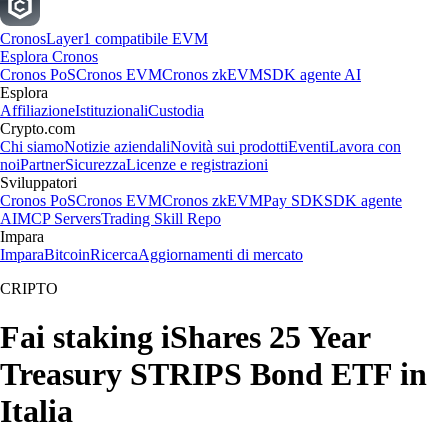
Cronos
Layer1 compatibile EVM
Esplora Cronos
Cronos PoS
Cronos EVM
Cronos zkEVM
SDK agente AI
Esplora
Affiliazione
Istituzionali
Custodia
Crypto.com
Chi siamo
Notizie aziendali
Novità sui prodotti
Eventi
Lavora con
noi
Partner
Sicurezza
Licenze e registrazioni
Sviluppatori
Cronos PoS
Cronos EVM
Cronos zkEVM
Pay SDK
SDK agente
AI
MCP Servers
Trading Skill Repo
Impara
Impara
Bitcoin
Ricerca
Aggiornamenti di mercato
CRIPTO
Fai staking iShares 25 Year
Treasury STRIPS Bond ETF in
Italia