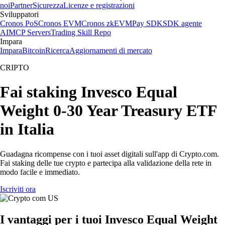
noi
Partner
Sicurezza
Licenze e registrazioni
Sviluppatori
Cronos PoS
Cronos EVM
Cronos zkEVM
Pay SDK
SDK agente
AI
MCP Servers
Trading Skill Repo
Impara
Impara
Bitcoin
Ricerca
Aggiornamenti di mercato
CRIPTO
Fai staking Invesco Equal
Weight 0-30 Year Treasury ETF
in Italia
Guadagna ricompense con i tuoi asset digitali sull'app di Crypto.com.
Fai staking delle tue crypto e partecipa alla validazione della rete in
modo facile e immediato.
Iscriviti ora
I vantaggi per i tuoi Invesco Equal Weight