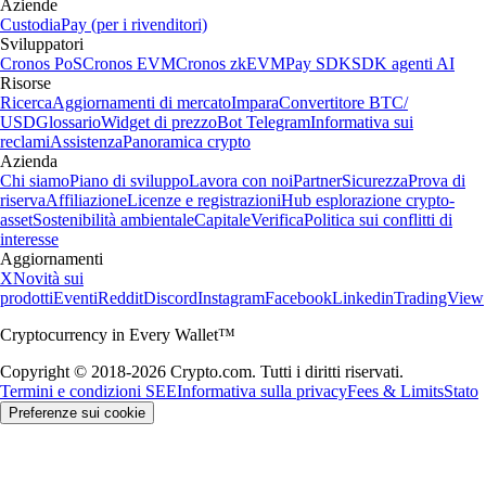
Aziende
Custodia
Pay (per i rivenditori)
Sviluppatori
Cronos PoS
Cronos EVM
Cronos zkEVM
Pay SDK
SDK agenti AI
Risorse
Ricerca
Aggiornamenti di mercato
Impara
Convertitore BTC/
USD
Glossario
Widget di prezzo
Bot Telegram
Informativa sui
reclami
Assistenza
Panoramica crypto
Azienda
Chi siamo
Piano di sviluppo
Lavora con noi
Partner
Sicurezza
Prova di
riserva
Affiliazione
Licenze e registrazioni
Hub esplorazione crypto-
asset
Sostenibilità ambientale
Capitale
Verifica
Politica sui conflitti di
interesse
Aggiornamenti
X
Novità sui
prodotti
Eventi
Reddit
Discord
Instagram
Facebook
Linkedin
TradingView
Cryptocurrency in Every Wallet™
Copyright © 2018-2026 Crypto.com. Tutti i diritti riservati.
Termini e condizioni SEE
Informativa sulla privacy
Fees & Limits
Stato
Preferenze sui cookie