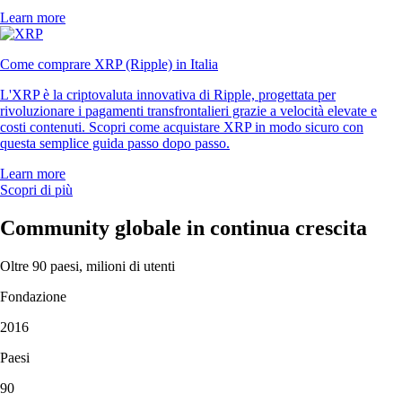
Learn more
Come comprare XRP (Ripple) in Italia
L'XRP è la criptovaluta innovativa di Ripple, progettata per
rivoluzionare i pagamenti transfrontalieri grazie a velocità elevate e
costi contenuti. Scopri come acquistare XRP in modo sicuro con
questa semplice guida passo dopo passo.
Learn more
Scopri di più
Community globale in continua crescita
Oltre 90 paesi, milioni di utenti
Fondazione
2016
Paesi
90