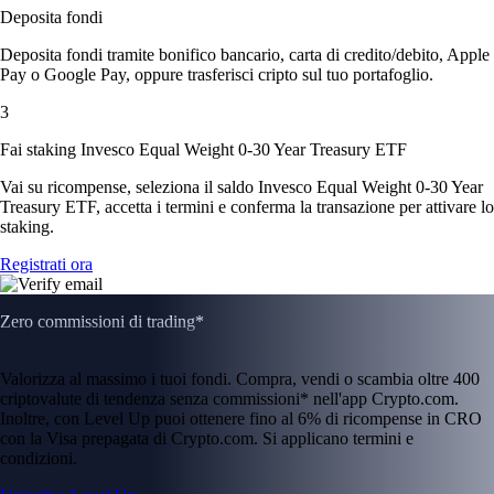
Deposita fondi
Deposita fondi tramite bonifico bancario, carta di credito/debito, Apple
Pay o Google Pay, oppure trasferisci cripto sul tuo portafoglio.
3
Fai staking Invesco Equal Weight 0-30 Year Treasury ETF
Vai su ricompense, seleziona il saldo Invesco Equal Weight 0-30 Year
Treasury ETF, accetta i termini e conferma la transazione per attivare lo
staking.
Registrati ora
Zero commissioni di trading*
Valorizza al massimo i tuoi fondi. Compra, vendi o scambia oltre 400
criptovalute di tendenza senza commissioni* nell'app Crypto.com.
Inoltre, con Level Up puoi ottenere fino al 6% di ricompense in CRO
con la Visa prepagata di Crypto.com. Si applicano termini e
condizioni.