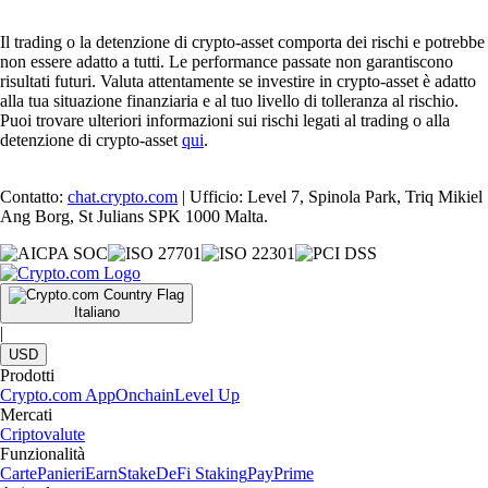
Il trading o la detenzione di crypto-asset comporta dei rischi e potrebbe
non essere adatto a tutti. Le performance passate non garantiscono
risultati futuri. Valuta attentamente se investire in crypto-asset è adatto
alla tua situazione finanziaria e al tuo livello di tolleranza al rischio.
Puoi trovare ulteriori informazioni sui rischi legati al trading o alla
detenzione di crypto-asset
qui
.
Contatto:
chat.crypto.com
| Ufficio: Level 7, Spinola Park, Triq Mikiel
Ang Borg, St Julians SPK 1000 Malta.
Italiano
|
USD
Prodotti
Crypto.com App
Onchain
Level Up
Mercati
Criptovalute
Funzionalità
Carte
Panieri
Earn
Stake
DeFi Staking
Pay
Prime