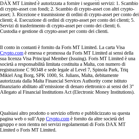
DAX MT Limited è autorizzata a fornire i seguenti servizi: 1. Scambio
di crypto-asset con fondi; 2. Scambio di crypto-asset con altri crypto-
asset; 3. Ricezione e trasmissione di ordini di crypto-asset per conto dei
clienti; 4. Esecuzione di ordini di crypto-asset per conto dei clienti; 5.
Servizi di trasferimento di crypto-asset per conto dei clienti; 6.
Custodia e gestione di crypto-asset per conto dei clienti.
Il conto in contanti è fornito da Foris MT Limited. La carta Visa
Crypto.com
è emessa e promossa da Foris MT Limited ai sensi della
sua licenza Visa Principal Member (Issuing). Foris MT Limited è una
società a responsabilità limitata costituita a Malta, con numero di
registrazione C 90348 e sede legale al Level 7, Spinola Park, Triq
Mikiel Ang Borg, SPK 1000, St. Julians, Malta, debitamente
autorizzata dalla Malta Financial Services Authority come istituto
finanziario abilitato all’emissione di denaro elettronico ai sensi del 3°
Allegato al Financial Institutions Act (Electronic Money Institutions).
Qualsiasi altro prodotto o servizio offerto e pubblicizzato su questa
pagina web o sull’App
Crypto.com
è fornito da altre società del
gruppo e non rientra nei servizi regolamentati di Foris DAX MT
Limited o Foris MT Limited.