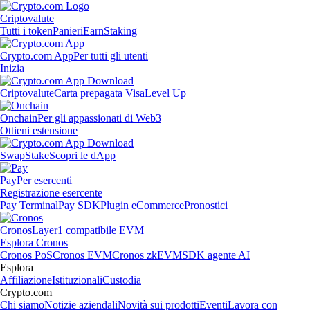
Criptovalute
Tutti i token
Panieri
Earn
Staking
Crypto.com App
Per tutti gli utenti
Inizia
Criptovalute
Carta prepagata Visa
Level Up
Onchain
Per gli appassionati di Web3
Ottieni estensione
Swap
Stake
Scopri le dApp
Pay
Per esercenti
Registrazione esercente
Pay Terminal
Pay SDK
Plugin eCommerce
Pronostici
Cronos
Layer1 compatibile EVM
Esplora Cronos
Cronos PoS
Cronos EVM
Cronos zkEVM
SDK agente AI
Esplora
Affiliazione
Istituzionali
Custodia
Crypto.com
Chi siamo
Notizie aziendali
Novità sui prodotti
Eventi
Lavora con