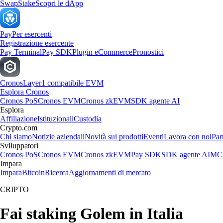
Swap
Stake
Scopri le dApp
Pay
Per esercenti
Registrazione esercente
Pay Terminal
Pay SDK
Plugin eCommerce
Pronostici
Cronos
Layer1 compatibile EVM
Esplora Cronos
Cronos PoS
Cronos EVM
Cronos zkEVM
SDK agente AI
Esplora
Affiliazione
Istituzionali
Custodia
Crypto.com
Chi siamo
Notizie aziendali
Novità sui prodotti
Eventi
Lavora con noi
Par
Sviluppatori
Cronos PoS
Cronos EVM
Cronos zkEVM
Pay SDK
SDK agente AI
MCP
Impara
Impara
Bitcoin
Ricerca
Aggiornamenti di mercato
CRIPTO
Fai staking Golem in Italia