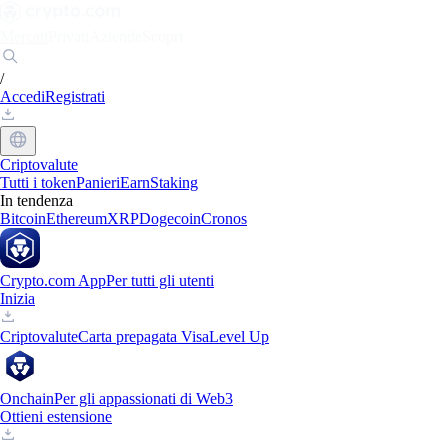
Mercati
Privati
Aziende
Scopri
/
Accedi
Registrati
Criptovalute
Tutti i token
Panieri
Earn
Staking
In tendenza
Bitcoin
Ethereum
XRP
Dogecoin
Cronos
Crypto.com App
Per tutti gli utenti
Inizia
Criptovalute
Carta prepagata Visa
Level Up
Onchain
Per gli appassionati di Web3
Ottieni estensione