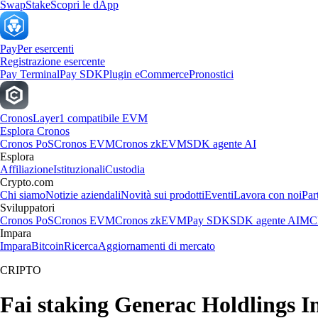
Swap
Stake
Scopri le dApp
Pay
Per esercenti
Registrazione esercente
Pay Terminal
Pay SDK
Plugin eCommerce
Pronostici
Cronos
Layer1 compatibile EVM
Esplora Cronos
Cronos PoS
Cronos EVM
Cronos zkEVM
SDK agente AI
Esplora
Affiliazione
Istituzionali
Custodia
Crypto.com
Chi siamo
Notizie aziendali
Novità sui prodotti
Eventi
Lavora con noi
Par
Sviluppatori
Cronos PoS
Cronos EVM
Cronos zkEVM
Pay SDK
SDK agente AI
MCP
Impara
Impara
Bitcoin
Ricerca
Aggiornamenti di mercato
CRIPTO
Fai staking Generac Holdlings Inc