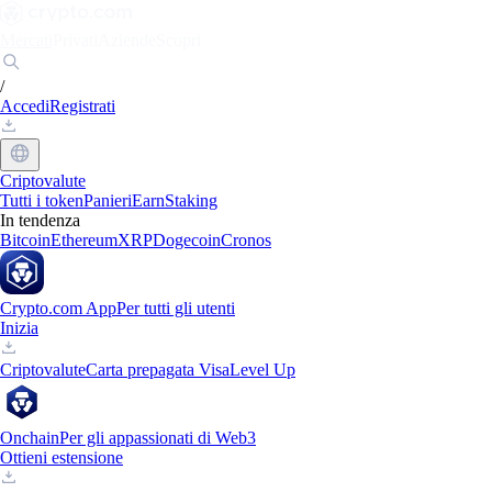
Mercati
Privati
Aziende
Scopri
/
Accedi
Registrati
Criptovalute
Tutti i token
Panieri
Earn
Staking
In tendenza
Bitcoin
Ethereum
XRP
Dogecoin
Cronos
Crypto.com App
Per tutti gli utenti
Inizia
Criptovalute
Carta prepagata Visa
Level Up
Onchain
Per gli appassionati di Web3
Ottieni estensione