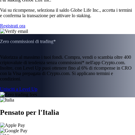
Vai su ricompense, seleziona il saldo Globe Life Inc., accetta i termini
e conferma la transazione per attivare lo staking.
Registrati ora
Zero commissioni di trading*
Valorizza al massimo i tuoi fondi. Compra, vendi o scambia oltre 400
criptovalute di tendenza senza commissioni* nell'app Crypto.com.
Inoltre, con Level Up puoi ottenere fino al 6% di ricompense in CRO
con la Visa prepagata di Crypto.com. Si applicano termini e
condizioni.
Unisciti a Level Up
Pensato per l'Italia