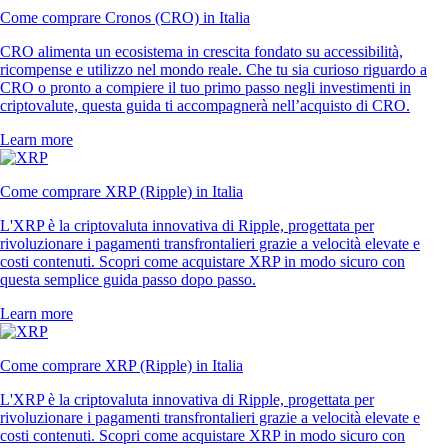
Come comprare Cronos (CRO) in Italia
CRO alimenta un ecosistema in crescita fondato su accessibilità,
ricompense e utilizzo nel mondo reale. Che tu sia curioso riguardo a
CRO o pronto a compiere il tuo primo passo negli investimenti in
criptovalute, questa guida ti accompagnerà nell’acquisto di CRO.
Learn more
Come comprare XRP (Ripple) in Italia
L'XRP è la criptovaluta innovativa di Ripple, progettata per
rivoluzionare i pagamenti transfrontalieri grazie a velocità elevate e
costi contenuti. Scopri come acquistare XRP in modo sicuro con
questa semplice guida passo dopo passo.
Learn more
Come comprare XRP (Ripple) in Italia
L'XRP è la criptovaluta innovativa di Ripple, progettata per
rivoluzionare i pagamenti transfrontalieri grazie a velocità elevate e
costi contenuti. Scopri come acquistare XRP in modo sicuro con