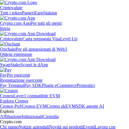
Criptovalute
Tutti i token
Panieri
Earn
Staking
Crypto.com App
Per tutti gli utenti
Inizia
Criptovalute
Carta prepagata Visa
Level Up
Onchain
Per gli appassionati di Web3
Ottieni estensione
Swap
Stake
Scopri le dApp
Pay
Per esercenti
Registrazione esercente
Pay Terminal
Pay SDK
Plugin eCommerce
Pronostici
Cronos
Layer1 compatibile EVM
Esplora Cronos
Cronos PoS
Cronos EVM
Cronos zkEVM
SDK agente AI
Esplora
Affiliazione
Istituzionali
Custodia
Crypto.com
Chi siamo
Notizie aziendali
Novità sui prodotti
Eventi
Lavora con