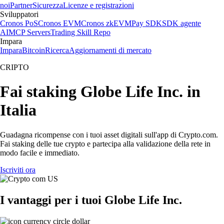
noi
Partner
Sicurezza
Licenze e registrazioni
Sviluppatori
Cronos PoS
Cronos EVM
Cronos zkEVM
Pay SDK
SDK agente
AI
MCP Servers
Trading Skill Repo
Impara
Impara
Bitcoin
Ricerca
Aggiornamenti di mercato
CRIPTO
Fai staking Globe Life Inc. in
Italia
Guadagna ricompense con i tuoi asset digitali sull'app di Crypto.com.
Fai staking delle tue crypto e partecipa alla validazione della rete in
modo facile e immediato.
Iscriviti ora
I vantaggi per i tuoi Globe Life Inc.