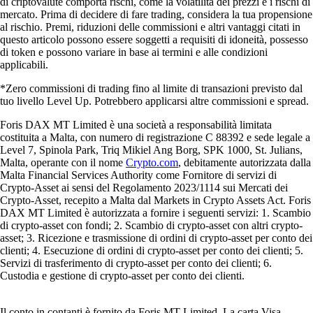
di criptovalute comporta rischi, come la volatilità dei prezzi e i rischi di
mercato. Prima di decidere di fare trading, considera la tua propensione
al rischio. Premi, riduzioni delle commissioni e altri vantaggi citati in
questo articolo possono essere soggetti a requisiti di idoneità, possesso
di token e possono variare in base ai termini e alle condizioni
applicabili.
*Zero commissioni di trading fino al limite di transazioni previsto dal
tuo livello Level Up. Potrebbero applicarsi altre commissioni e spread.
Foris DAX MT Limited è una società a responsabilità limitata
costituita a Malta, con numero di registrazione C 88392 e sede legale a
Level 7, Spinola Park, Triq Mikiel Ang Borg, SPK 1000, St. Julians,
Malta, operante con il nome
Crypto.com
, debitamente autorizzata dalla
Malta Financial Services Authority come Fornitore di servizi di
Crypto-Asset ai sensi del Regolamento 2023/1114 sui Mercati dei
Crypto-Asset, recepito a Malta dal Markets in Crypto Assets Act. Foris
DAX MT Limited è autorizzata a fornire i seguenti servizi: 1. Scambio
di crypto-asset con fondi; 2. Scambio di crypto-asset con altri crypto-
asset; 3. Ricezione e trasmissione di ordini di crypto-asset per conto dei
clienti; 4. Esecuzione di ordini di crypto-asset per conto dei clienti; 5.
Servizi di trasferimento di crypto-asset per conto dei clienti; 6.
Custodia e gestione di crypto-asset per conto dei clienti.
Il conto in contanti è fornito da Foris MT Limited. La carta Visa