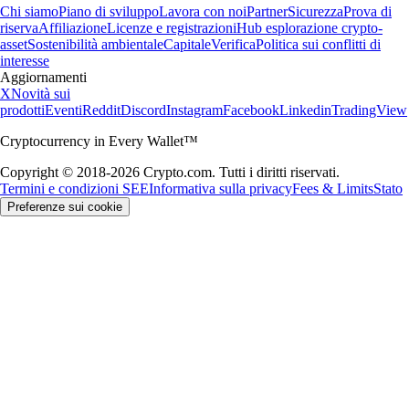
Chi siamo
Piano di sviluppo
Lavora con noi
Partner
Sicurezza
Prova di
riserva
Affiliazione
Licenze e registrazioni
Hub esplorazione crypto-
asset
Sostenibilità ambientale
Capitale
Verifica
Politica sui conflitti di
interesse
Aggiornamenti
X
Novità sui
prodotti
Eventi
Reddit
Discord
Instagram
Facebook
Linkedin
TradingView
Cryptocurrency in Every Wallet™
Copyright © 2018-2026 Crypto.com. Tutti i diritti riservati.
Termini e condizioni SEE
Informativa sulla privacy
Fees & Limits
Stato
Preferenze sui cookie