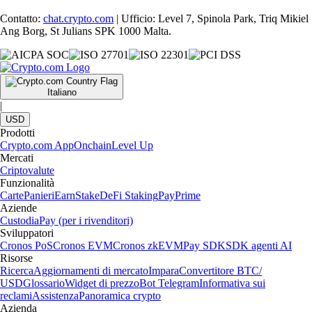
Contatto:
chat.crypto.com
| Ufficio: Level 7, Spinola Park, Triq Mikiel
Ang Borg, St Julians SPK 1000 Malta.
Italiano
|
USD
Prodotti
Crypto.com App
Onchain
Level Up
Mercati
Criptovalute
Funzionalità
Carte
Panieri
Earn
Stake
DeFi Staking
Pay
Prime
Aziende
Custodia
Pay (per i rivenditori)
Sviluppatori
Cronos PoS
Cronos EVM
Cronos zkEVM
Pay SDK
SDK agenti AI
Risorse
Ricerca
Aggiornamenti di mercato
Impara
Convertitore BTC/
USD
Glossario
Widget di prezzo
Bot Telegram
Informativa sui
reclami
Assistenza
Panoramica crypto
Azienda