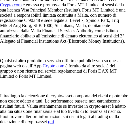
Crypto.com
è emessa e promossa da Foris MT Limited ai sensi della
sua licenza Visa Principal Member (Issuing). Foris MT Limited è una
società a responsabilità limitata costituita a Malta, con numero di
registrazione C 90348 e sede legale al Level 7, Spinola Park, Triq
Mikiel Ang Borg, SPK 1000, St. Julians, Malta, debitamente
autorizzata dalla Malta Financial Services Authority come istituto
finanziario abilitato all’emissione di denaro elettronico ai sensi del 3°
Allegato al Financial Institutions Act (Electronic Money Institutions).
Qualsiasi altro prodotto o servizio offerto e pubblicizzato su questa
pagina web o sull’App
Crypto.com
è fornito da altre società del
gruppo e non rientra nei servizi regolamentati di Foris DAX MT
Limited o Foris MT Limited.
Il trading o la detenzione di crypto-asset comporta dei rischi e potrebbe
non essere adatto a tutti. Le performance passate non garantiscono
risultati futuri. Valuta attentamente se investire in crypto-asset è adatto
alla tua situazione finanziaria e al tuo livello di tolleranza al rischio.
Puoi trovare ulteriori informazioni sui rischi legati al trading o alla
detenzione di crypto-asset
qui
.