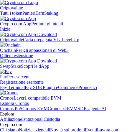
Criptovalute
Tutti i token
Panieri
Earn
Staking
Crypto.com App
Per tutti gli utenti
Inizia
Criptovalute
Carta prepagata Visa
Level Up
Onchain
Per gli appassionati di Web3
Ottieni estensione
Swap
Stake
Scopri le dApp
Pay
Per esercenti
Registrazione esercente
Pay Terminal
Pay SDK
Plugin eCommerce
Pronostici
Cronos
Layer1 compatibile EVM
Esplora Cronos
Cronos PoS
Cronos EVM
Cronos zkEVM
SDK agente AI
Esplora
Affiliazione
Istituzionali
Custodia
Crypto.com
Chi siamo
Notizie aziendali
Novità sui prodotti
Eventi
Lavora con