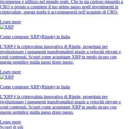
ricompense e utilizzo nel mondo reale. Che tu sia curioso riguardo a
CRO o pronto a compiere il tuo primo passo negli investimenti in
criptovalute, questa guida ti accompagnerà nell’acquisto di CRO.
Learn more
Come comprare XRP (Ripple) in Italia
L'XRP è la criptovaluta innovativa di Ripple, progettata per
rivoluzionare i pagamenti transfrontalieri grazie a velocità elevate e
costi contenuti. Scopri come acquistare XRP in modo sicuro con
questa semplice guida passo dopo passo.
Learn more
Come comprare XRP (Ripple) in Italia
L'XRP è la criptovaluta innovativa di Ripple, progettata per
rivoluzionare i pagamenti transfrontalieri grazie a velocità elevate e
costi contenuti. Scopri come acquistare XRP in modo sicuro con
questa semplice guida passo dopo passo.
Learn more
Scopri di più