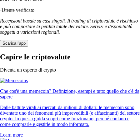
-
Utente verificato
Recensioni basate su casi singoli. Il trading di criptovalute è rischioso
e può comportare la perdita totale del valore. Servizi e disponibilità
soggetti a variazioni regionali.
Scarica l'app
Capire le criptovalute
Diventa un esperto di crypto
Che cos'è una memecoin? Definizione, esempi e tutto quello che c'è da
sapere
Dalle battute virali ai mercati da milioni di dollari: le memecoin sono
diventate uno dei fenomeni più imprevedibili (e affascinanti) del settore
crypto. In questa guida scopri come funzionano, perché contano e
come comprarle e gestirle in modo informato.
Learn more