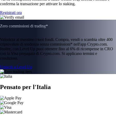
conferma la transazione per attivare lo staking.
Registrati ora
Zero commissioni di trading*
Valorizza al massimo i tuoi fondi. Compra, vendi o scambia oltre 400
criptovalute di tendenza senza commissioni* nell'app Crypto.com.
Inoltre, con Level Up puoi ottenere fino al 6% di ricompense in CRO
con la Visa prepagata di Crypto.com. Si applicano termini e
condizioni.
Unisciti a Level Up
Pensato per l'Italia