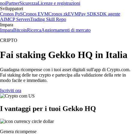
noi
Partner
Sicurezza
Licenze e registrazioni
Sviluppatori
Cronos PoS
Cronos EVM
Cronos zkEVM
Pay SDK
SDK agente
AI
MCP Servers
Trading Skill Repo
Impara
Impara
Bitcoin
Ricerca
Aggiornamenti di mercato
CRIPTO
Fai staking Gekko HQ in Italia
Guadagna ricompense con i tuoi asset digitali sull'app di Crypto.com.
Fai staking delle tue crypto e partecipa alla validazione della rete in
modo facile e immediato.
Iscriviti ora
I vantaggi per i tuoi Gekko HQ
Genera ricompense