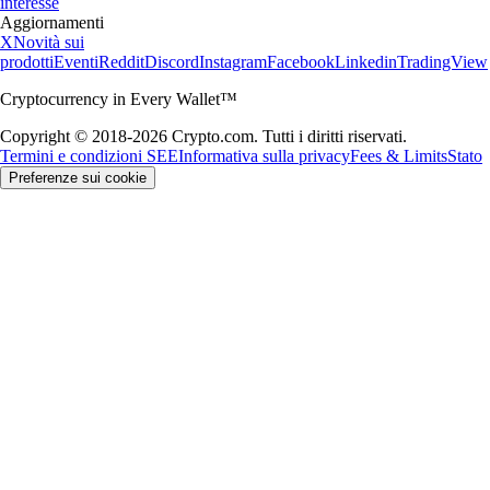
interesse
Aggiornamenti
X
Novità sui
prodotti
Eventi
Reddit
Discord
Instagram
Facebook
Linkedin
TradingView
Cryptocurrency in Every Wallet™
Copyright © 2018-2026 Crypto.com. Tutti i diritti riservati.
Termini e condizioni SEE
Informativa sulla privacy
Fees & Limits
Stato
Preferenze sui cookie