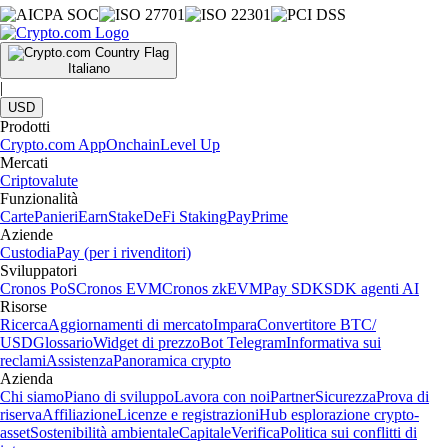
Italiano
|
USD
Prodotti
Crypto.com App
Onchain
Level Up
Mercati
Criptovalute
Funzionalità
Carte
Panieri
Earn
Stake
DeFi Staking
Pay
Prime
Aziende
Custodia
Pay (per i rivenditori)
Sviluppatori
Cronos PoS
Cronos EVM
Cronos zkEVM
Pay SDK
SDK agenti AI
Risorse
Ricerca
Aggiornamenti di mercato
Impara
Convertitore BTC/
USD
Glossario
Widget di prezzo
Bot Telegram
Informativa sui
reclami
Assistenza
Panoramica crypto
Azienda
Chi siamo
Piano di sviluppo
Lavora con noi
Partner
Sicurezza
Prova di
riserva
Affiliazione
Licenze e registrazioni
Hub esplorazione crypto-
asset
Sostenibilità ambientale
Capitale
Verifica
Politica sui conflitti di