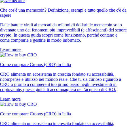
Che cos'è una memecoin? Definizione, esempi e tutto quello che c'è da
sapere
Dalle battute virali ai mercati da milioni di dollari: le memecoin sono
diventate uno dei fenomeni più imprevedibili (e affascinanti) del settore
crypto. In questa guida scopri come funzionano, perché contano e
come comprarle e gestirle in modo informato.
Learn more
Come comprare Cronos (CRO) in Italia
CRO alimenta un ecosistema in crescita fondato su accessibilità,
ricompense e utilizzo nel mondo reale. Che tu sia curioso riguardo a
CRO o pronto a compiere il tuo primo passo negli investimenti in
criptovalute, questa guida ti accompagnerà nell’acquisto di CRO.
Learn more
Come comprare Cronos (CRO) in Italia
CRO alimenta un ecosistema in crescita fondato su accessibilità,