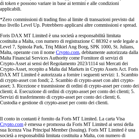
di token e possono variare in base ai termini e alle condizioni
applicabili.
*Zero commissioni di trading fino al limite di transazioni previsto dal
tuo livello Level Up. Potrebbero applicarsi altre commissioni e spread.
Foris DAX MT Limited è una società a responsabilità limitata
costituita a Malta, con numero di registrazione C 88392 e sede legale a
Level 7, Spinola Park, Triq Mikiel Ang Borg, SPK 1000, St. Julians,
Malta, operante con il nome
Crypto.com
, debitamente autorizzata dalla
Malta Financial Services Authority come Fornitore di servizi di
Crypto-Asset ai sensi del Regolamento 2023/1114 sui Mercati dei
Crypto-Asset, recepito a Malta dal Markets in Crypto Assets Act. Foris
DAX MT Limited è autorizzata a fornire i seguenti servizi: 1. Scambio
di crypto-asset con fondi; 2. Scambio di crypto-asset con altri crypto-
asset; 3. Ricezione e trasmissione di ordini di crypto-asset per conto dei
clienti; 4. Esecuzione di ordini di crypto-asset per conto dei clienti; 5.
Servizi di trasferimento di crypto-asset per conto dei clienti; 6.
Custodia e gestione di crypto-asset per conto dei clienti.
Il conto in contanti è fornito da Foris MT Limited. La carta Visa
Crypto.com
è emessa e promossa da Foris MT Limited ai sensi della
sua licenza Visa Principal Member (Issuing). Foris MT Limited è una
società a responsabilità limitata costituita a Malta, con numero di