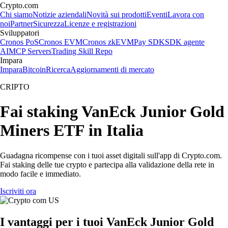
Crypto.com
Chi siamo
Notizie aziendali
Novità sui prodotti
Eventi
Lavora con
noi
Partner
Sicurezza
Licenze e registrazioni
Sviluppatori
Cronos PoS
Cronos EVM
Cronos zkEVM
Pay SDK
SDK agente
AI
MCP Servers
Trading Skill Repo
Impara
Impara
Bitcoin
Ricerca
Aggiornamenti di mercato
CRIPTO
Fai staking VanEck Junior Gold
Miners ETF in Italia
Guadagna ricompense con i tuoi asset digitali sull'app di Crypto.com.
Fai staking delle tue crypto e partecipa alla validazione della rete in
modo facile e immediato.
Iscriviti ora
I vantaggi per i tuoi VanEck Junior Gold