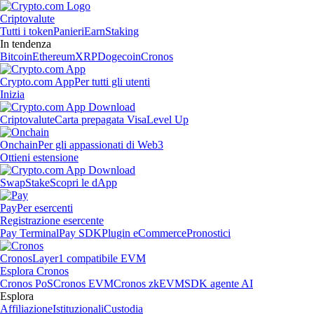
Criptovalute
Tutti i token
Panieri
Earn
Staking
In tendenza
Bitcoin
Ethereum
XRP
Dogecoin
Cronos
Crypto.com App
Per tutti gli utenti
Inizia
Criptovalute
Carta prepagata Visa
Level Up
Onchain
Per gli appassionati di Web3
Ottieni estensione
Swap
Stake
Scopri le dApp
Pay
Per esercenti
Registrazione esercente
Pay Terminal
Pay SDK
Plugin eCommerce
Pronostici
Cronos
Layer1 compatibile EVM
Esplora Cronos
Cronos PoS
Cronos EVM
Cronos zkEVM
SDK agente AI
Esplora
Affiliazione
Istituzionali
Custodia