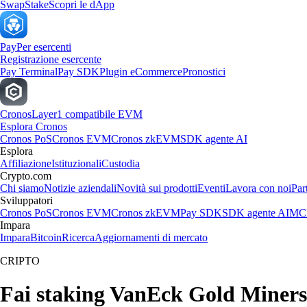
Swap
Stake
Scopri le dApp
Pay
Per esercenti
Registrazione esercente
Pay Terminal
Pay SDK
Plugin eCommerce
Pronostici
Cronos
Layer1 compatibile EVM
Esplora Cronos
Cronos PoS
Cronos EVM
Cronos zkEVM
SDK agente AI
Esplora
Affiliazione
Istituzionali
Custodia
Crypto.com
Chi siamo
Notizie aziendali
Novità sui prodotti
Eventi
Lavora con noi
Par
Sviluppatori
Cronos PoS
Cronos EVM
Cronos zkEVM
Pay SDK
SDK agente AI
MCP
Impara
Impara
Bitcoin
Ricerca
Aggiornamenti di mercato
CRIPTO
Fai staking VanEck Gold Miners 