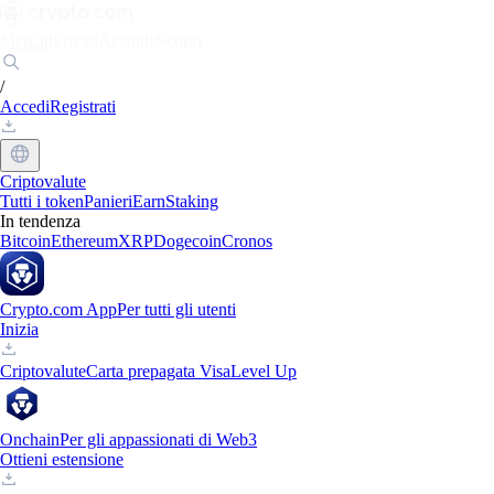
Mercati
Privati
Aziende
Scopri
/
Accedi
Registrati
Criptovalute
Tutti i token
Panieri
Earn
Staking
In tendenza
Bitcoin
Ethereum
XRP
Dogecoin
Cronos
Crypto.com App
Per tutti gli utenti
Inizia
Criptovalute
Carta prepagata Visa
Level Up
Onchain
Per gli appassionati di Web3
Ottieni estensione