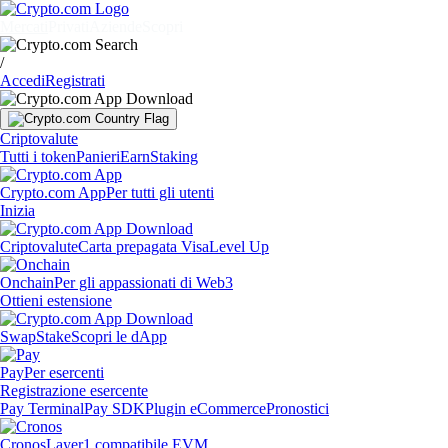
Mercati
Privati
Aziende
Scopri
/
Accedi
Registrati
Criptovalute
Tutti i token
Panieri
Earn
Staking
Crypto.com App
Per tutti gli utenti
Inizia
Criptovalute
Carta prepagata Visa
Level Up
Onchain
Per gli appassionati di Web3
Ottieni estensione
Swap
Stake
Scopri le dApp
Pay
Per esercenti
Registrazione esercente
Pay Terminal
Pay SDK
Plugin eCommerce
Pronostici
Cronos
Layer1 compatibile EVM