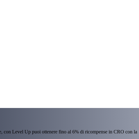
re, con Level Up puoi ottenere fino al 6% di ricompense in CRO con la