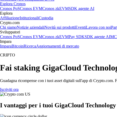
Esplora Cronos
Cronos PoS
Cronos EVM
Cronos zkEVM
SDK agente AI
Esplora
Affiliazione
Istituzionali
Custodia
Crypto.com
Chi siamo
Notizie aziendali
Novità sui prodotti
Eventi
Lavora con noi
Par
Sviluppatori
Cronos PoS
Cronos EVM
Cronos zkEVM
Pay SDK
SDK agente AI
MCP
Impara
Impara
Bitcoin
Ricerca
Aggiornamenti di mercato
CRIPTO
Fai staking GigaCloud Technology
Guadagna ricompense con i tuoi asset digitali sull'app di Crypto.com. Fa
Iscriviti ora
I vantaggi per i tuoi GigaCloud Technology