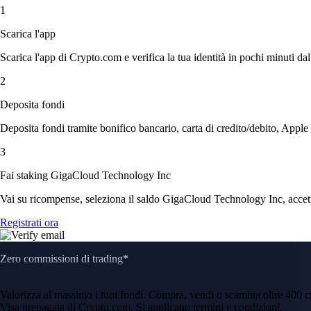
1
Scarica l'app
Scarica l'app di Crypto.com e verifica la tua identità in pochi minuti dal
2
Deposita fondi
Deposita fondi tramite bonifico bancario, carta di credito/debito, Apple
3
Fai staking GigaCloud Technology Inc
Vai su ricompense, seleziona il saldo GigaCloud Technology Inc, accetta 
Registrati ora
Zero commissioni di trading*
Valorizza al massimo i tuoi fondi. Compra, vendi o scambia oltre 400 
Visa prepagata di Crypto.com. Si applicano termini e condizioni.