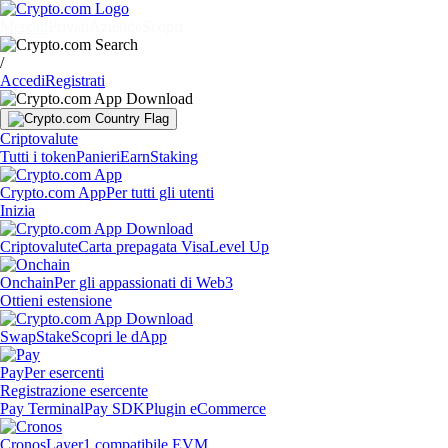
Mercati
Privati
Aziende
Scopri
/
Accedi
Registrati
Criptovalute
Tutti i token
Panieri
Earn
Staking
Crypto.com App
Per tutti gli utenti
Inizia
Criptovalute
Carta prepagata Visa
Level Up
Onchain
Per gli appassionati di Web3
Ottieni estensione
Swap
Stake
Scopri le dApp
Pay
Per esercenti
Registrazione esercente
Pay Terminal
Pay SDK
Plugin eCommerce
Cronos
Layer1 compatibile EVM