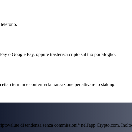
 telefono.
 Pay o Google Pay, oppure trasferisci cripto sul tuo portafoglio.
ta i termini e conferma la transazione per attivare lo staking.
criptovalute di tendenza senza commissioni* nell'app Crypto.com. Inolt