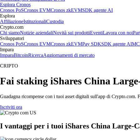
Esplora Cronos
Cronos PoS
Cronos EVM
Cronos zkEVM
SDK agente AI
Esplora
Affiliazione
Istituzionali
Custodia
Crypto.com
Chi siamo
Notizie aziendali
Novità sui prodotti
Eventi
Lavora con noi
Par
Sviluppatori
Cronos PoS
Cronos EVM
Cronos zkEVM
Pay SDK
SDK agente AI
MCP
Impara
Impara
Bitcoin
Ricerca
Aggiornamenti di mercato
CRIPTO
Fai staking iShares China Large
Guadagna ricompense con i tuoi asset digitali sull'app di Crypto.com. Fa
Iscriviti ora
I vantaggi per i tuoi iShares China Large