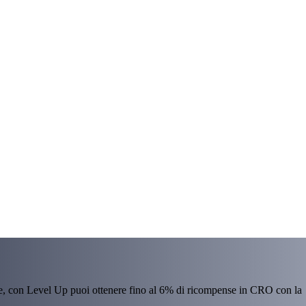
re, con Level Up puoi ottenere fino al 6% di ricompense in CRO con la