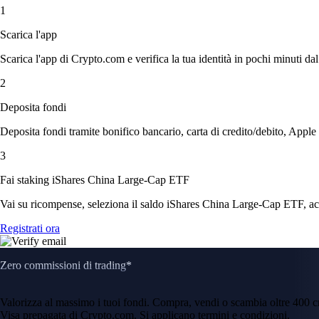
1
Scarica l'app
Scarica l'app di Crypto.com e verifica la tua identità in pochi minuti dal
2
Deposita fondi
Deposita fondi tramite bonifico bancario, carta di credito/debito, Apple
3
Fai staking iShares China Large-Cap ETF
Vai su ricompense, seleziona il saldo iShares China Large-Cap ETF, accet
Registrati ora
Zero commissioni di trading*
Valorizza al massimo i tuoi fondi. Compra, vendi o scambia oltre 400 
Visa prepagata di Crypto.com. Si applicano termini e condizioni.