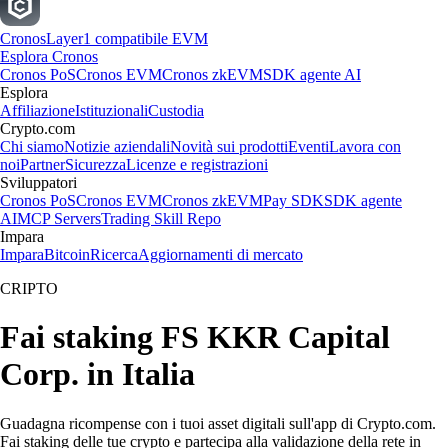
Cronos
Layer1 compatibile EVM
Esplora Cronos
Cronos PoS
Cronos EVM
Cronos zkEVM
SDK agente AI
Esplora
Affiliazione
Istituzionali
Custodia
Crypto.com
Chi siamo
Notizie aziendali
Novità sui prodotti
Eventi
Lavora con
noi
Partner
Sicurezza
Licenze e registrazioni
Sviluppatori
Cronos PoS
Cronos EVM
Cronos zkEVM
Pay SDK
SDK agente
AI
MCP Servers
Trading Skill Repo
Impara
Impara
Bitcoin
Ricerca
Aggiornamenti di mercato
CRIPTO
Fai staking FS KKR Capital
Corp. in Italia
Guadagna ricompense con i tuoi asset digitali sull'app di Crypto.com.
Fai staking delle tue crypto e partecipa alla validazione della rete in