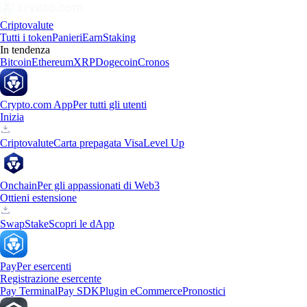
Criptovalute
Tutti i token
Panieri
Earn
Staking
In tendenza
Bitcoin
Ethereum
XRP
Dogecoin
Cronos
Crypto.com App
Per tutti gli utenti
Inizia
Criptovalute
Carta prepagata Visa
Level Up
Onchain
Per gli appassionati di Web3
Ottieni estensione
Swap
Stake
Scopri le dApp
Pay
Per esercenti
Registrazione esercente
Pay Terminal
Pay SDK
Plugin eCommerce
Pronostici