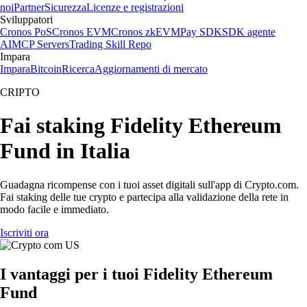
noi
Partner
Sicurezza
Licenze e registrazioni
Sviluppatori
Cronos PoS
Cronos EVM
Cronos zkEVM
Pay SDK
SDK agente
AI
MCP Servers
Trading Skill Repo
Impara
Impara
Bitcoin
Ricerca
Aggiornamenti di mercato
CRIPTO
Fai staking Fidelity Ethereum
Fund in Italia
Guadagna ricompense con i tuoi asset digitali sull'app di Crypto.com.
Fai staking delle tue crypto e partecipa alla validazione della rete in
modo facile e immediato.
Iscriviti ora
I vantaggi per i tuoi Fidelity Ethereum
Fund