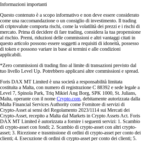
Informazioni importanti
Questo contenuto è a scopo informativo e non deve essere considerato
come una raccomandazione o un consiglio di investimento. Il trading
di criptovalute comporta rischi, come la volatilità dei prezzi e i rischi di
mercato. Prima di decidere di fare trading, considera la tua propensione
al rischio. Premi, riduzioni delle commissioni e altri vantaggi citati in
questo articolo possono essere soggetti a requisiti di idoneità, possesso
di token e possono variare in base ai termini e alle condizioni
applicabili.
*Zero commissioni di trading fino al limite di transazioni previsto dal
tuo livello Level Up. Potrebbero applicarsi altre commissioni e spread.
Foris DAX MT Limited è una società a responsabilità limitata
costituita a Malta, con numero di registrazione C 88392 e sede legale a
Level 7, Spinola Park, Triq Mikiel Ang Borg, SPK 1000, St. Julians,
Malta, operante con il nome
Crypto.com
, debitamente autorizzata dalla
Malta Financial Services Authority come Fornitore di servizi di
Crypto-Asset ai sensi del Regolamento 2023/1114 sui Mercati dei
Crypto-Asset, recepito a Malta dal Markets in Crypto Assets Act. Foris
DAX MT Limited è autorizzata a fornire i seguenti servizi: 1. Scambio
di crypto-asset con fondi; 2. Scambio di crypto-asset con altri crypto-
asset; 3. Ricezione e trasmissione di ordini di crypto-asset per conto dei
clienti; 4. Esecuzione di ordini di crypto-asset per conto dei clienti; 5.