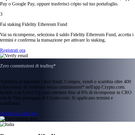
Pay o Google Pay, oppure trasferisci cripto sul tuo portafoglio.
3
Fai staking Fidelity Ethereum Fund
Vai su ricompense, seleziona il saldo Fidelity Ethereum Fund, accetta i
termini e conferma la transazione per attivare lo staking.
Registrati ora
Zero commissioni di trading*
Valorizza al massimo i tuoi fondi. Compra, vendi o scambia oltre 400
criptovalute di tendenza senza commissioni* nell'app Crypto.com.
Inoltre, con Level Up puoi ottenere fino al 6% di ricompense in CRO
con la Visa prepagata di Crypto.com. Si applicano termini e
condizioni.
Unisciti a Level Up