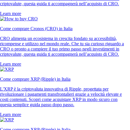
criptovalute, questa guida ti accompagnerà nell’acquisto di CRO.
Learn more
Come comprare Cronos (CRO) in Italia
CRO alimenta un ecosistema in crescita fondato su accessibilità,
ricompense e utilizzo nel mondo reale. Che tu sia curioso riguardo a
CRO o pronto a compiere il tuo primo passo negli investimenti in
criptovalute, questa guida ti accompagnerà nell’acquisto di CRO.
Learn more
Come comprare XRP (Ripple) in Italia
L'XRP è la criptovaluta innovativa di Ripple, progettata per
rivoluzionare i pagamenti transfrontalieri grazie a velocità elevate e
costi contenuti. Scopri come acquistare XRP in modo sicuro con
questa semplice guida passo dopo passo.
Learn more
Come comprare XRP (Ripple) in Italia