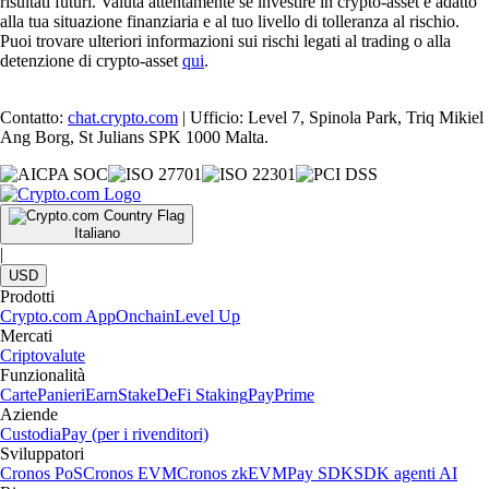
risultati futuri. Valuta attentamente se investire in crypto-asset è adatto
alla tua situazione finanziaria e al tuo livello di tolleranza al rischio.
Puoi trovare ulteriori informazioni sui rischi legati al trading o alla
detenzione di crypto-asset
qui
.
Contatto:
chat.crypto.com
| Ufficio: Level 7, Spinola Park, Triq Mikiel
Ang Borg, St Julians SPK 1000 Malta.
Italiano
|
USD
Prodotti
Crypto.com App
Onchain
Level Up
Mercati
Criptovalute
Funzionalità
Carte
Panieri
Earn
Stake
DeFi Staking
Pay
Prime
Aziende
Custodia
Pay (per i rivenditori)
Sviluppatori
Cronos PoS
Cronos EVM
Cronos zkEVM
Pay SDK
SDK agenti AI