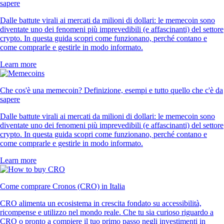
sapere
Dalle battute virali ai mercati da milioni di dollari: le memecoin sono
diventate uno dei fenomeni più imprevedibili (e affascinanti) del settore
crypto. In questa guida scopri come funzionano, perché contano e
come comprarle e gestirle in modo informato.
Learn more
Che cos'è una memecoin? Definizione, esempi e tutto quello che c'è da
sapere
Dalle battute virali ai mercati da milioni di dollari: le memecoin sono
diventate uno dei fenomeni più imprevedibili (e affascinanti) del settore
crypto. In questa guida scopri come funzionano, perché contano e
come comprarle e gestirle in modo informato.
Learn more
Come comprare Cronos (CRO) in Italia
CRO alimenta un ecosistema in crescita fondato su accessibilità,
ricompense e utilizzo nel mondo reale. Che tu sia curioso riguardo a
CRO o pronto a compiere il tuo primo passo negli investimenti in