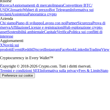
Risorse
Ricerca
Aggiornamenti di mercato
Impara
Convertitore BTC/
USD
Glossario
Widget di prezzo
Bot Telegram
Informativa sui
reclami
Assistenza
Panoramica crypto
Azienda
Chi siamo
Piano di sviluppo
Lavora con noi
Partner
Sicurezza
Prova di
riserva
Affiliazione
Licenze e registrazioni
Hub esplorazione crypto-
asset
Sostenibilità ambientale
Capitale
Verifica
Politica sui conflitti di
interesse
Aggiornamenti
X
Novità sui
prodotti
Eventi
Reddit
Discord
Instagram
Facebook
Linkedin
TradingView
Cryptocurrency in Every Wallet™
Copyright © 2018-2026 Crypto.com. Tutti i diritti riservati.
Termini e condizioni SEE
Informativa sulla privacy
Fees & Limits
Stato
Preferenze sui cookie