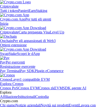
Criptovalute
Tutti i token
Panieri
Earn
Staking
Crypto.com App
Per tutti gli utenti
Inizia
Criptovalute
Carta prepagata Visa
Level Up
Onchain
Per gli appassionati di Web3
Ottieni estensione
Swap
Stake
Scopri le dApp
Pay
Per esercenti
Registrazione esercente
Pay Terminal
Pay SDK
Plugin eCommerce
Cronos
Layer1 compatibile EVM
Esplora Cronos
Cronos PoS
Cronos EVM
Cronos zkEVM
SDK agente AI
Esplora
Affiliazione
Istituzionali
Custodia
Crypto.com
Chi siamo
Notizie aziendali
Novità sui prodotti
Eventi
Lavora con