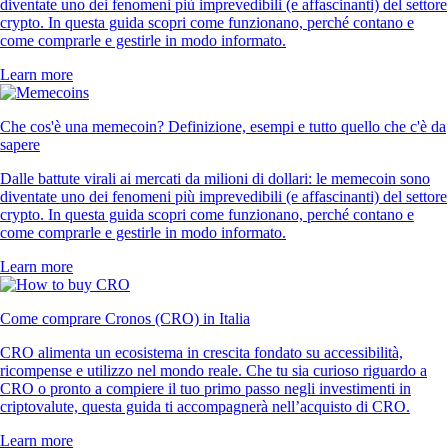
diventate uno dei fenomeni più imprevedibili (e affascinanti) del settore
crypto. In questa guida scopri come funzionano, perché contano e
come comprarle e gestirle in modo informato.
Learn more
Che cos'è una memecoin? Definizione, esempi e tutto quello che c'è da
sapere
Dalle battute virali ai mercati da milioni di dollari: le memecoin sono
diventate uno dei fenomeni più imprevedibili (e affascinanti) del settore
crypto. In questa guida scopri come funzionano, perché contano e
come comprarle e gestirle in modo informato.
Learn more
Come comprare Cronos (CRO) in Italia
CRO alimenta un ecosistema in crescita fondato su accessibilità,
ricompense e utilizzo nel mondo reale. Che tu sia curioso riguardo a
CRO o pronto a compiere il tuo primo passo negli investimenti in
criptovalute, questa guida ti accompagnerà nell’acquisto di CRO.
Learn more