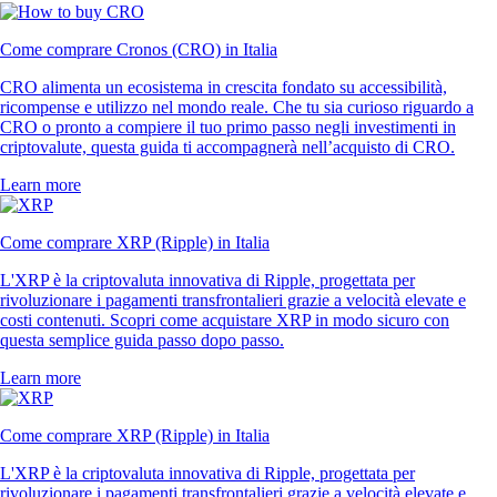
Come comprare Cronos (CRO) in Italia
CRO alimenta un ecosistema in crescita fondato su accessibilità,
ricompense e utilizzo nel mondo reale. Che tu sia curioso riguardo a
CRO o pronto a compiere il tuo primo passo negli investimenti in
criptovalute, questa guida ti accompagnerà nell’acquisto di CRO.
Learn more
Come comprare XRP (Ripple) in Italia
L'XRP è la criptovaluta innovativa di Ripple, progettata per
rivoluzionare i pagamenti transfrontalieri grazie a velocità elevate e
costi contenuti. Scopri come acquistare XRP in modo sicuro con
questa semplice guida passo dopo passo.
Learn more
Come comprare XRP (Ripple) in Italia
L'XRP è la criptovaluta innovativa di Ripple, progettata per
rivoluzionare i pagamenti transfrontalieri grazie a velocità elevate e