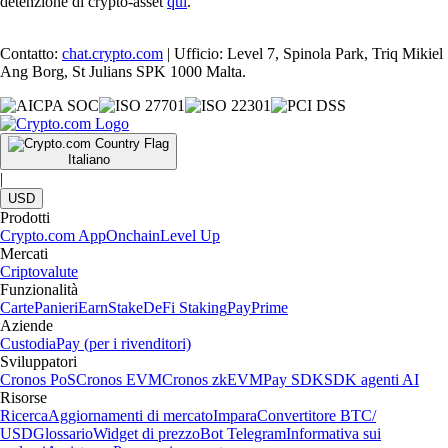
detenzione di crypto-asset
qui
.
Contatto:
chat.crypto.com
| Ufficio: Level 7, Spinola Park, Triq Mikiel
Ang Borg, St Julians SPK 1000 Malta.
Italiano
|
USD
Prodotti
Crypto.com App
Onchain
Level Up
Mercati
Criptovalute
Funzionalità
Carte
Panieri
Earn
Stake
DeFi Staking
Pay
Prime
Aziende
Custodia
Pay (per i rivenditori)
Sviluppatori
Cronos PoS
Cronos EVM
Cronos zkEVM
Pay SDK
SDK agenti AI
Risorse
Ricerca
Aggiornamenti di mercato
Impara
Convertitore BTC/
USD
Glossario
Widget di prezzo
Bot Telegram
Informativa sui