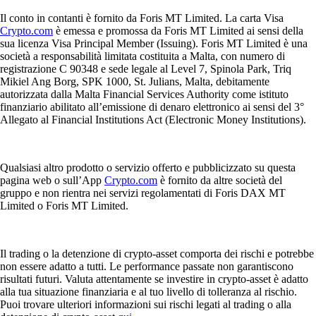
Il conto in contanti è fornito da Foris MT Limited. La carta Visa
Crypto.com
è emessa e promossa da Foris MT Limited ai sensi della
sua licenza Visa Principal Member (Issuing). Foris MT Limited è una
società a responsabilità limitata costituita a Malta, con numero di
registrazione C 90348 e sede legale al Level 7, Spinola Park, Triq
Mikiel Ang Borg, SPK 1000, St. Julians, Malta, debitamente
autorizzata dalla Malta Financial Services Authority come istituto
finanziario abilitato all’emissione di denaro elettronico ai sensi del 3°
Allegato al Financial Institutions Act (Electronic Money Institutions).
Qualsiasi altro prodotto o servizio offerto e pubblicizzato su questa
pagina web o sull’App
Crypto.com
è fornito da altre società del
gruppo e non rientra nei servizi regolamentati di Foris DAX MT
Limited o Foris MT Limited.
Il trading o la detenzione di crypto-asset comporta dei rischi e potrebbe
non essere adatto a tutti. Le performance passate non garantiscono
risultati futuri. Valuta attentamente se investire in crypto-asset è adatto
alla tua situazione finanziaria e al tuo livello di tolleranza al rischio.
Puoi trovare ulteriori informazioni sui rischi legati al trading o alla