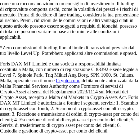
come una raccomandazione o un consiglio di investimento. Il trading
di criptovalute comporta rischi, come la volatilità dei prezzi e i rischi di
mercato. Prima di decidere di fare trading, considera la tua propensione
al rischio. Premi, riduzioni delle commissioni e altri vantaggi citati in
questo articolo possono essere soggetti a requisiti di idoneità, possesso
di token e possono variare in base ai termini e alle condizioni
applicabili.
*Zero commissioni di trading fino al limite di transazioni previsto dal
tuo livello Level Up. Potrebbero applicarsi altre commissioni e spread.
Foris DAX MT Limited è una società a responsabilità limitata
costituita a Malta, con numero di registrazione C 88392 e sede legale a
Level 7, Spinola Park, Triq Mikiel Ang Borg, SPK 1000, St. Julians,
Malta, operante con il nome
Crypto.com
, debitamente autorizzata dalla
Malta Financial Services Authority come Fornitore di servizi di
Crypto-Asset ai sensi del Regolamento 2023/1114 sui Mercati dei
Crypto-Asset, recepito a Malta dal Markets in Crypto Assets Act. Foris
DAX MT Limited è autorizzata a fornire i seguenti servizi: 1. Scambio
di crypto-asset con fondi; 2. Scambio di crypto-asset con altri crypto-
asset; 3. Ricezione e trasmissione di ordini di crypto-asset per conto dei
clienti; 4. Esecuzione di ordini di crypto-asset per conto dei clienti; 5.
Servizi di trasferimento di crypto-asset per conto dei clienti; 6.
Custodia e gestione di crypto-asset per conto dei clienti.