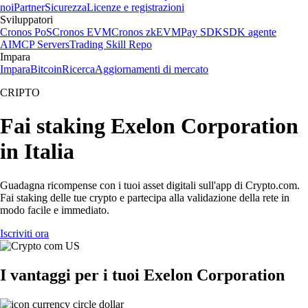
noi
Partner
Sicurezza
Licenze e registrazioni
Sviluppatori
Cronos PoS
Cronos EVM
Cronos zkEVM
Pay SDK
SDK agente
AI
MCP Servers
Trading Skill Repo
Impara
Impara
Bitcoin
Ricerca
Aggiornamenti di mercato
CRIPTO
Fai staking Exelon Corporation
in Italia
Guadagna ricompense con i tuoi asset digitali sull'app di Crypto.com.
Fai staking delle tue crypto e partecipa alla validazione della rete in
modo facile e immediato.
Iscriviti ora
I vantaggi per i tuoi Exelon Corporation