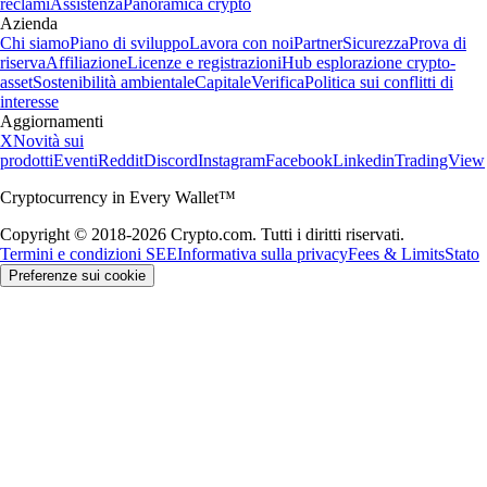
reclami
Assistenza
Panoramica crypto
Azienda
Chi siamo
Piano di sviluppo
Lavora con noi
Partner
Sicurezza
Prova di
riserva
Affiliazione
Licenze e registrazioni
Hub esplorazione crypto-
asset
Sostenibilità ambientale
Capitale
Verifica
Politica sui conflitti di
interesse
Aggiornamenti
X
Novità sui
prodotti
Eventi
Reddit
Discord
Instagram
Facebook
Linkedin
TradingView
Cryptocurrency in Every Wallet™
Copyright © 2018-2026 Crypto.com. Tutti i diritti riservati.
Termini e condizioni SEE
Informativa sulla privacy
Fees & Limits
Stato
Preferenze sui cookie