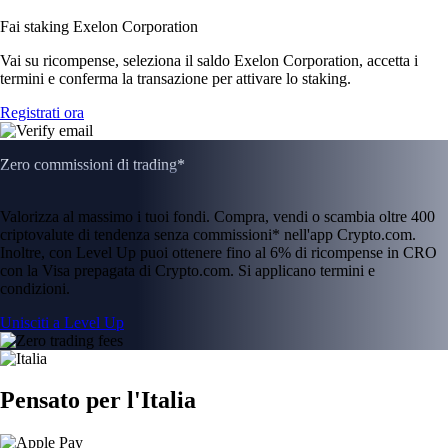
Fai staking Exelon Corporation
Vai su ricompense, seleziona il saldo Exelon Corporation, accetta i
termini e conferma la transazione per attivare lo staking.
Registrati ora
Zero commissioni di trading*
Valorizza al massimo i tuoi fondi. Compra, vendi o scambia oltre 400
criptovalute di tendenza senza commissioni* nell'app Crypto.com.
Inoltre, con Level Up puoi ottenere fino al 6% di ricompense in CRO
con la Visa prepagata di Crypto.com. Si applicano termini e
condizioni.
Unisciti a Level Up
Pensato per l'Italia