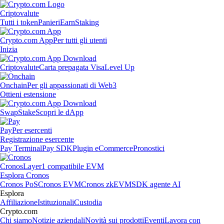
Criptovalute
Tutti i token
Panieri
Earn
Staking
Crypto.com App
Per tutti gli utenti
Inizia
Criptovalute
Carta prepagata Visa
Level Up
Onchain
Per gli appassionati di Web3
Ottieni estensione
Swap
Stake
Scopri le dApp
Pay
Per esercenti
Registrazione esercente
Pay Terminal
Pay SDK
Plugin eCommerce
Pronostici
Cronos
Layer1 compatibile EVM
Esplora Cronos
Cronos PoS
Cronos EVM
Cronos zkEVM
SDK agente AI
Esplora
Affiliazione
Istituzionali
Custodia
Crypto.com
Chi siamo
Notizie aziendali
Novità sui prodotti
Eventi
Lavora con