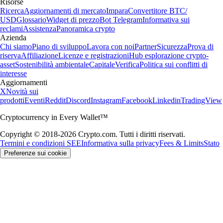
Risorse
Ricerca
Aggiornamenti di mercato
Impara
Convertitore BTC/
USD
Glossario
Widget di prezzo
Bot Telegram
Informativa sui
reclami
Assistenza
Panoramica crypto
Azienda
Chi siamo
Piano di sviluppo
Lavora con noi
Partner
Sicurezza
Prova di
riserva
Affiliazione
Licenze e registrazioni
Hub esplorazione crypto-
asset
Sostenibilità ambientale
Capitale
Verifica
Politica sui conflitti di
interesse
Aggiornamenti
X
Novità sui
prodotti
Eventi
Reddit
Discord
Instagram
Facebook
Linkedin
TradingView
Cryptocurrency in Every Wallet™
Copyright © 2018-2026 Crypto.com. Tutti i diritti riservati.
Termini e condizioni SEE
Informativa sulla privacy
Fees & Limits
Stato
Preferenze sui cookie