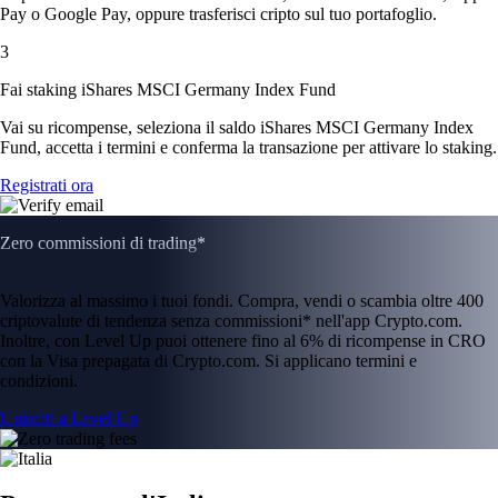
Pay o Google Pay, oppure trasferisci cripto sul tuo portafoglio.
3
Fai staking iShares MSCI Germany Index Fund
Vai su ricompense, seleziona il saldo iShares MSCI Germany Index
Fund, accetta i termini e conferma la transazione per attivare lo staking.
Registrati ora
Zero commissioni di trading*
Valorizza al massimo i tuoi fondi. Compra, vendi o scambia oltre 400
criptovalute di tendenza senza commissioni* nell'app Crypto.com.
Inoltre, con Level Up puoi ottenere fino al 6% di ricompense in CRO
con la Visa prepagata di Crypto.com. Si applicano termini e
condizioni.
Unisciti a Level Up