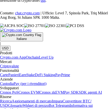
detenzione di crypto-asset
qui
.
Contatto:
chat.crypto.com
| Ufficio: Level 7, Spinola Park, Triq Mikiel
Ang Borg, St Julians SPK 1000 Malta.
Italiano
|
USD
Prodotti
Crypto.com App
Onchain
Level Up
Mercati
Criptovalute
Funzionalità
Carte
Panieri
Earn
Stake
DeFi Staking
Pay
Prime
Aziende
Custodia
Pay (per i rivenditori)
Sviluppatori
Cronos PoS
Cronos EVM
Cronos zkEVM
Pay SDK
SDK agenti AI
Risorse
Ricerca
Aggiornamenti di mercato
Impara
Convertitore BTC/
USD
Glossario
Widget di prezzo
Bot Telegram
Informativa sui