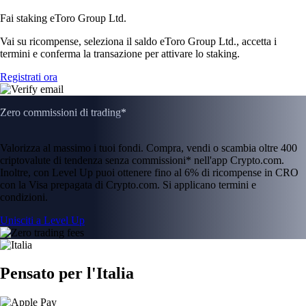
Fai staking eToro Group Ltd.
Vai su ricompense, seleziona il saldo eToro Group Ltd., accetta i
termini e conferma la transazione per attivare lo staking.
Registrati ora
Zero commissioni di trading*
Valorizza al massimo i tuoi fondi. Compra, vendi o scambia oltre 400
criptovalute di tendenza senza commissioni* nell'app Crypto.com.
Inoltre, con Level Up puoi ottenere fino al 6% di ricompense in CRO
con la Visa prepagata di Crypto.com. Si applicano termini e
condizioni.
Unisciti a Level Up
Pensato per l'Italia