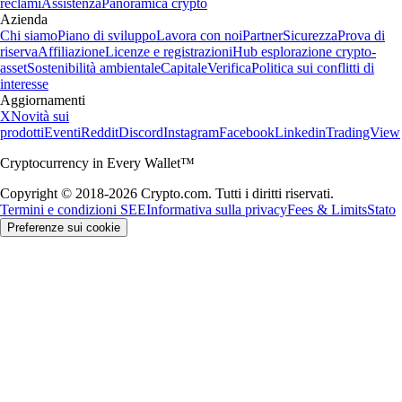
reclami
Assistenza
Panoramica crypto
Azienda
Chi siamo
Piano di sviluppo
Lavora con noi
Partner
Sicurezza
Prova di
riserva
Affiliazione
Licenze e registrazioni
Hub esplorazione crypto-
asset
Sostenibilità ambientale
Capitale
Verifica
Politica sui conflitti di
interesse
Aggiornamenti
X
Novità sui
prodotti
Eventi
Reddit
Discord
Instagram
Facebook
Linkedin
TradingView
Cryptocurrency in Every Wallet™
Copyright © 2018-2026 Crypto.com. Tutti i diritti riservati.
Termini e condizioni SEE
Informativa sulla privacy
Fees & Limits
Stato
Preferenze sui cookie