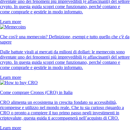
diventate uno dei fenomeni più imprevedibili (e affascinanti) del settore
crypto. In questa guida scopri come funzionano, perché contano e
come comprarle e gestirle in modo informato.
Learn more
Che cos'è una memecoin? Definizione, esempi e tutto quello che c'è da
sapere
Dalle battute virali ai mercati da milioni di dollari: le memecoin sono
diventate uno dei fenomeni più imprevedibili (e affascinanti) del settore
crypto. In questa guida scopri come funzionano, perché contano e
come comprarle e gestirle in modo informato.
Learn more
Come comprare Cronos (CRO) in Italia
CRO alimenta un ecosistema in crescita fondato su accessibilità,
ricompense e utilizzo nel mondo reale. Che tu sia curioso riguardo a
CRO o pronto a compiere il tuo primo passo negli investimenti in
criptovalute, questa guida ti accompagnerà nell’acquisto di CRO.
Learn more