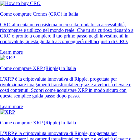
Come comprare Cronos (CRO) in Italia
CRO alimenta un ecosistema in crescita fondato su accessibilità,
ricompense e utilizzo nel mondo reale. Che tu sia curioso riguardo a
CRO o pronto a compiere il tuo primo passo negli investimenti in
criptovalute, questa guida ti accompagnerà nell’acquisto di CRO.
Learn more
Come comprare XRP (Ripple) in Italia
L'XRP è la criptovaluta innovativa di Ripple, progettata per
rivoluzionare i pagamenti transfrontalieri grazie a velocità elevate e
costi contenuti. Scopri come acquistare XRP in modo sicuro con
questa semplice guida passo dopo passo.
Learn more
Come comprare XRP (Ripple) in Italia
L'XRP è la criptovaluta innovativa di Ripple, progettata per
rivoluzionare i pagamenti transfrontalieri grazie a velocità elevate e