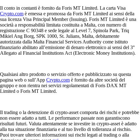
Il conto in contanti è fornito da Foris MT Limited. La carta Visa
Crypto.com
è emessa e promossa da Foris MT Limited ai sensi della
sua licenza Visa Principal Member (Issuing). Foris MT Limited è una
società a responsabilità limitata costituita a Malta, con numero di
registrazione C 90348 e sede legale al Level 7, Spinola Park, Triq
Mikiel Ang Borg, SPK 1000, St. Julians, Malta, debitamente
autorizzata dalla Malta Financial Services Authority come istituto
finanziario abilitato all’emissione di denaro elettronico ai sensi del 3°
Allegato al Financial Institutions Act (Electronic Money Institutions).
Qualsiasi altro prodotto o servizio offerto e pubblicizzato su questa
pagina web o sull’App
Crypto.com
è fornito da altre società del
gruppo e non rientra nei servizi regolamentati di Foris DAX MT
Limited o Foris MT Limited.
Il trading o la detenzione di crypto-asset comporta dei rischi e potrebbe
non essere adatto a tutti. Le performance passate non garantiscono
risultati futuri. Valuta attentamente se investire in crypto-asset è adatto
alla tua situazione finanziaria e al tuo livello di tolleranza al rischio.
Puoi trovare ulteriori informazioni sui rischi legati al trading o alla