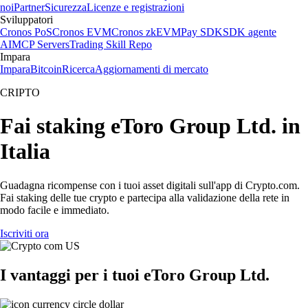
noi
Partner
Sicurezza
Licenze e registrazioni
Sviluppatori
Cronos PoS
Cronos EVM
Cronos zkEVM
Pay SDK
SDK agente
AI
MCP Servers
Trading Skill Repo
Impara
Impara
Bitcoin
Ricerca
Aggiornamenti di mercato
CRIPTO
Fai staking eToro Group Ltd. in
Italia
Guadagna ricompense con i tuoi asset digitali sull'app di Crypto.com.
Fai staking delle tue crypto e partecipa alla validazione della rete in
modo facile e immediato.
Iscriviti ora
I vantaggi per i tuoi eToro Group Ltd.