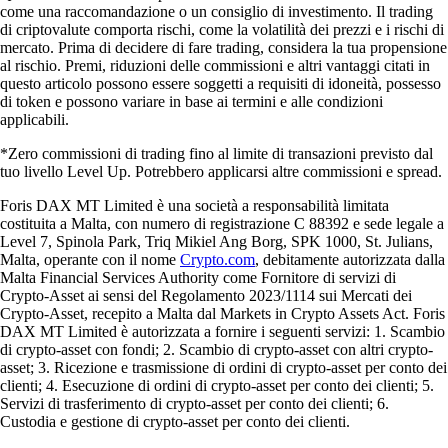
come una raccomandazione o un consiglio di investimento. Il trading
di criptovalute comporta rischi, come la volatilità dei prezzi e i rischi di
mercato. Prima di decidere di fare trading, considera la tua propensione
al rischio. Premi, riduzioni delle commissioni e altri vantaggi citati in
questo articolo possono essere soggetti a requisiti di idoneità, possesso
di token e possono variare in base ai termini e alle condizioni
applicabili.
*Zero commissioni di trading fino al limite di transazioni previsto dal
tuo livello Level Up. Potrebbero applicarsi altre commissioni e spread.
Foris DAX MT Limited è una società a responsabilità limitata
costituita a Malta, con numero di registrazione C 88392 e sede legale a
Level 7, Spinola Park, Triq Mikiel Ang Borg, SPK 1000, St. Julians,
Malta, operante con il nome
Crypto.com
, debitamente autorizzata dalla
Malta Financial Services Authority come Fornitore di servizi di
Crypto-Asset ai sensi del Regolamento 2023/1114 sui Mercati dei
Crypto-Asset, recepito a Malta dal Markets in Crypto Assets Act. Foris
DAX MT Limited è autorizzata a fornire i seguenti servizi: 1. Scambio
di crypto-asset con fondi; 2. Scambio di crypto-asset con altri crypto-
asset; 3. Ricezione e trasmissione di ordini di crypto-asset per conto dei
clienti; 4. Esecuzione di ordini di crypto-asset per conto dei clienti; 5.
Servizi di trasferimento di crypto-asset per conto dei clienti; 6.
Custodia e gestione di crypto-asset per conto dei clienti.