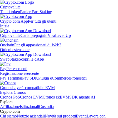
Criptovalute
Tutti i token
Panieri
Earn
Staking
Crypto.com App
Per tutti gli utenti
Inizia
Criptovalute
Carta prepagata Visa
Level Up
Onchain
Per gli appassionati di Web3
Ottieni estensione
Swap
Stake
Scopri le dApp
Pay
Per esercenti
Registrazione esercente
Pay Terminal
Pay SDK
Plugin eCommerce
Pronostici
Cronos
Layer1 compatibile EVM
Esplora Cronos
Cronos PoS
Cronos EVM
Cronos zkEVM
SDK agente AI
Esplora
Affiliazione
Istituzionali
Custodia
Crypto.com
Chi siamo
Notizie aziendali
Novità sui prodotti
Eventi
Lavora con