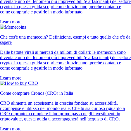
diventate uno dei fenomeni più imprevedibili (e affascinanti) del settore
crypto. In questa guida scopri come funzionano, perché contano e
come comprarle e gestirle in modo informato.
Learn more
Che cos'è una memecoin? Definizione, esempi e tutto quello che c'è da
sapere
Dalle battute virali ai mercati da milioni di dollari: le memecoin sono
diventate uno dei fenomeni più imprevedibili (e affascinanti) del settore
crypto. In questa guida scopri come funzionano, perché contano e
come comprarle e gestirle in modo informato.
Learn more
Come comprare Cronos (CRO) in Italia
CRO alimenta un ecosistema in crescita fondato su accessibilità,
ricompense e utilizzo nel mondo reale. Che tu sia curioso riguardo a
CRO o pronto a compiere il tuo primo passo negli investimenti in
criptovalute, questa guida ti accompagnerà nell’acquisto di CRO.
Learn more