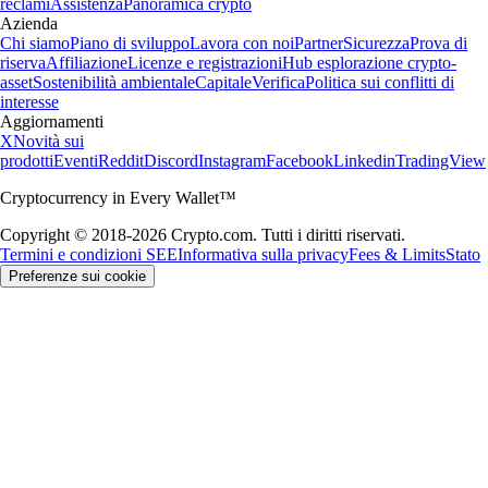
reclami
Assistenza
Panoramica crypto
Azienda
Chi siamo
Piano di sviluppo
Lavora con noi
Partner
Sicurezza
Prova di
riserva
Affiliazione
Licenze e registrazioni
Hub esplorazione crypto-
asset
Sostenibilità ambientale
Capitale
Verifica
Politica sui conflitti di
interesse
Aggiornamenti
X
Novità sui
prodotti
Eventi
Reddit
Discord
Instagram
Facebook
Linkedin
TradingView
Cryptocurrency in Every Wallet™
Copyright © 2018-2026 Crypto.com. Tutti i diritti riservati.
Termini e condizioni SEE
Informativa sulla privacy
Fees & Limits
Stato
Preferenze sui cookie