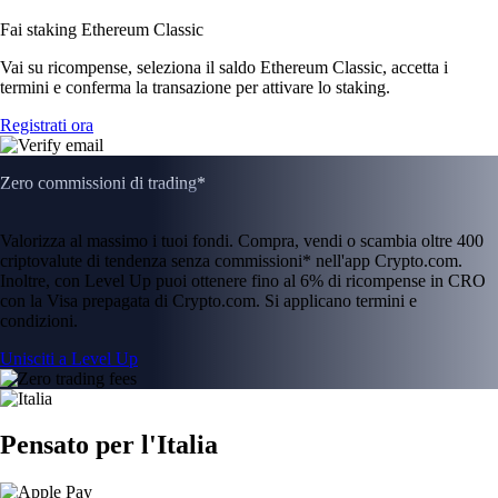
Fai staking Ethereum Classic
Vai su ricompense, seleziona il saldo Ethereum Classic, accetta i
termini e conferma la transazione per attivare lo staking.
Registrati ora
Zero commissioni di trading*
Valorizza al massimo i tuoi fondi. Compra, vendi o scambia oltre 400
criptovalute di tendenza senza commissioni* nell'app Crypto.com.
Inoltre, con Level Up puoi ottenere fino al 6% di ricompense in CRO
con la Visa prepagata di Crypto.com. Si applicano termini e
condizioni.
Unisciti a Level Up
Pensato per l'Italia