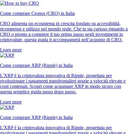
Come comprare Cronos (CRO) in Italia
CRO alimenta un ecosistema in crescita fondato su accessibilità,
ricompense e utilizzo nel mondo reale. Che tu sia curioso riguardo a
CRO o pronto a compiere il tuo primo passo negli investimenti in
criptovalute, questa guida ti accompagnerà nell’acquisto di CRO.
Learn more
Come comprare XRP (Ripple) in Italia
L'XRP è la criptovaluta innovativa di Ripple, progettata per
rivoluzionare i pagamenti transfrontalieri grazie a velocità elevate e
costi contenuti. Scopri come acquistare XRP in modo sicuro con
questa semplice guida passo dopo passo.
Learn more
Come comprare XRP (Ripple) in Italia
L'XRP è la criptovaluta innovativa di Ripple, progettata per
rivoluzionare i pagamenti transfrontalieri grazie a velocità elevate e