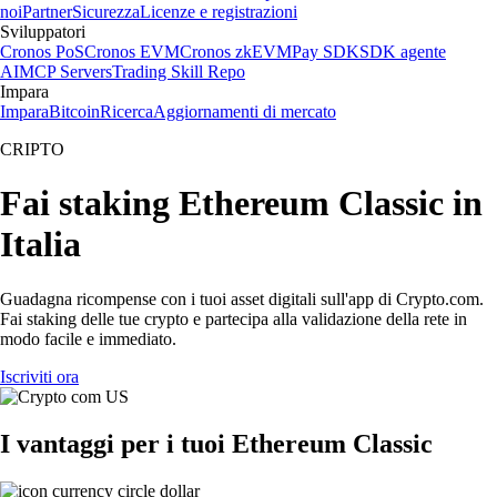
noi
Partner
Sicurezza
Licenze e registrazioni
Sviluppatori
Cronos PoS
Cronos EVM
Cronos zkEVM
Pay SDK
SDK agente
AI
MCP Servers
Trading Skill Repo
Impara
Impara
Bitcoin
Ricerca
Aggiornamenti di mercato
CRIPTO
Fai staking Ethereum Classic in
Italia
Guadagna ricompense con i tuoi asset digitali sull'app di Crypto.com.
Fai staking delle tue crypto e partecipa alla validazione della rete in
modo facile e immediato.
Iscriviti ora
I vantaggi per i tuoi Ethereum Classic