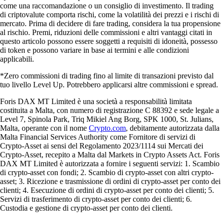
come una raccomandazione o un consiglio di investimento. Il trading
di criptovalute comporta rischi, come la volatilità dei prezzi e i rischi di
mercato. Prima di decidere di fare trading, considera la tua propensione
al rischio. Premi, riduzioni delle commissioni e altri vantaggi citati in
questo articolo possono essere soggetti a requisiti di idoneità, possesso
di token e possono variare in base ai termini e alle condizioni
applicabili.
*Zero commissioni di trading fino al limite di transazioni previsto dal
tuo livello Level Up. Potrebbero applicarsi altre commissioni e spread.
Foris DAX MT Limited è una società a responsabilità limitata
costituita a Malta, con numero di registrazione C 88392 e sede legale a
Level 7, Spinola Park, Triq Mikiel Ang Borg, SPK 1000, St. Julians,
Malta, operante con il nome
Crypto.com
, debitamente autorizzata dalla
Malta Financial Services Authority come Fornitore di servizi di
Crypto-Asset ai sensi del Regolamento 2023/1114 sui Mercati dei
Crypto-Asset, recepito a Malta dal Markets in Crypto Assets Act. Foris
DAX MT Limited è autorizzata a fornire i seguenti servizi: 1. Scambio
di crypto-asset con fondi; 2. Scambio di crypto-asset con altri crypto-
asset; 3. Ricezione e trasmissione di ordini di crypto-asset per conto dei
clienti; 4. Esecuzione di ordini di crypto-asset per conto dei clienti; 5.
Servizi di trasferimento di crypto-asset per conto dei clienti; 6.
Custodia e gestione di crypto-asset per conto dei clienti.