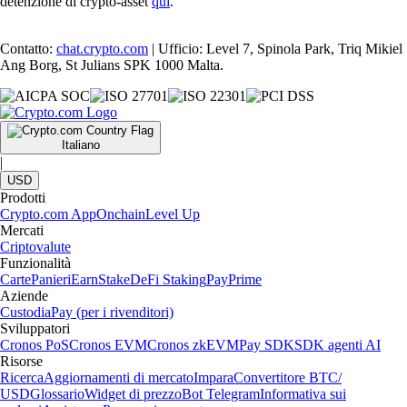
detenzione di crypto-asset
qui
.
Contatto:
chat.crypto.com
| Ufficio: Level 7, Spinola Park, Triq Mikiel
Ang Borg, St Julians SPK 1000 Malta.
Italiano
|
USD
Prodotti
Crypto.com App
Onchain
Level Up
Mercati
Criptovalute
Funzionalità
Carte
Panieri
Earn
Stake
DeFi Staking
Pay
Prime
Aziende
Custodia
Pay (per i rivenditori)
Sviluppatori
Cronos PoS
Cronos EVM
Cronos zkEVM
Pay SDK
SDK agenti AI
Risorse
Ricerca
Aggiornamenti di mercato
Impara
Convertitore BTC/
USD
Glossario
Widget di prezzo
Bot Telegram
Informativa sui