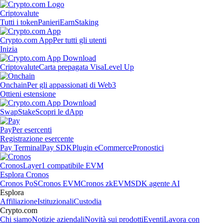
Criptovalute
Tutti i token
Panieri
Earn
Staking
Crypto.com App
Per tutti gli utenti
Inizia
Criptovalute
Carta prepagata Visa
Level Up
Onchain
Per gli appassionati di Web3
Ottieni estensione
Swap
Stake
Scopri le dApp
Pay
Per esercenti
Registrazione esercente
Pay Terminal
Pay SDK
Plugin eCommerce
Pronostici
Cronos
Layer1 compatibile EVM
Esplora Cronos
Cronos PoS
Cronos EVM
Cronos zkEVM
SDK agente AI
Esplora
Affiliazione
Istituzionali
Custodia
Crypto.com
Chi siamo
Notizie aziendali
Novità sui prodotti
Eventi
Lavora con