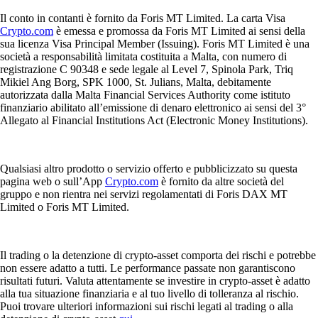
Il conto in contanti è fornito da Foris MT Limited. La carta Visa
Crypto.com
è emessa e promossa da Foris MT Limited ai sensi della
sua licenza Visa Principal Member (Issuing). Foris MT Limited è una
società a responsabilità limitata costituita a Malta, con numero di
registrazione C 90348 e sede legale al Level 7, Spinola Park, Triq
Mikiel Ang Borg, SPK 1000, St. Julians, Malta, debitamente
autorizzata dalla Malta Financial Services Authority come istituto
finanziario abilitato all’emissione di denaro elettronico ai sensi del 3°
Allegato al Financial Institutions Act (Electronic Money Institutions).
Qualsiasi altro prodotto o servizio offerto e pubblicizzato su questa
pagina web o sull’App
Crypto.com
è fornito da altre società del
gruppo e non rientra nei servizi regolamentati di Foris DAX MT
Limited o Foris MT Limited.
Il trading o la detenzione di crypto-asset comporta dei rischi e potrebbe
non essere adatto a tutti. Le performance passate non garantiscono
risultati futuri. Valuta attentamente se investire in crypto-asset è adatto
alla tua situazione finanziaria e al tuo livello di tolleranza al rischio.
Puoi trovare ulteriori informazioni sui rischi legati al trading o alla