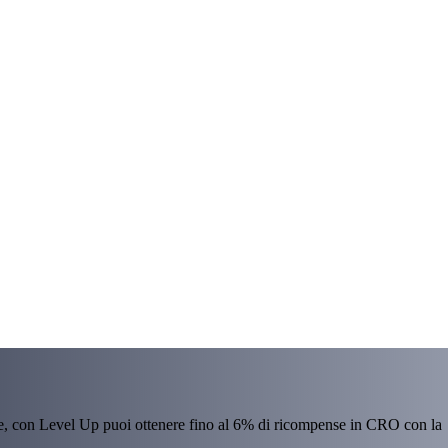
re, con Level Up puoi ottenere fino al 6% di ricompense in CRO con la