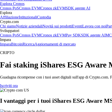
Esplora Cronos
Cronos PoS
Cronos EVM
Cronos zkEVM
SDK agente AI
Esplora
Affiliazione
Istituzionali
Custodia
Crypto.com
Chi siamo
Notizie aziendali
Novità sui prodotti
Eventi
Lavora con noi
Par
Sviluppatori
Cronos PoS
Cronos EVM
Cronos zkEVM
Pay SDK
SDK agente AI
MCP
Impara
Impara
Bitcoin
Ricerca
Aggiornamenti di mercato
CRIPTO
Fai staking iShares ESG Aware 
Guadagna ricompense con i tuoi asset digitali sull'app di Crypto.com. Fa
Iscriviti ora
I vantaggi per i tuoi iShares ESG Aware