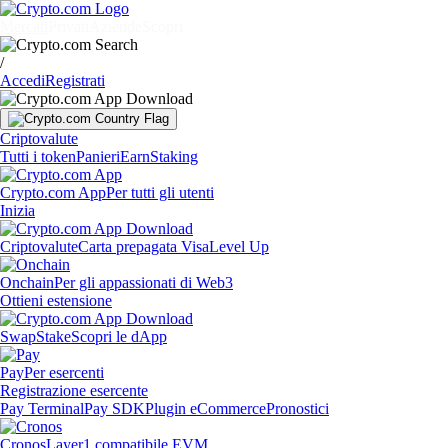
Mercati
Privati
Aziende
Scopri
/
Accedi
Registrati
Criptovalute
Tutti i token
Panieri
Earn
Staking
Crypto.com App
Per tutti gli utenti
Inizia
Criptovalute
Carta prepagata Visa
Level Up
Onchain
Per gli appassionati di Web3
Ottieni estensione
Swap
Stake
Scopri le dApp
Pay
Per esercenti
Registrazione esercente
Pay Terminal
Pay SDK
Plugin eCommerce
Pronostici
Cronos
Layer1 compatibile EVM