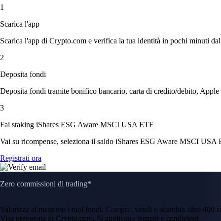
1
Scarica l'app
Scarica l'app di Crypto.com e verifica la tua identità in pochi minuti dal
2
Deposita fondi
Deposita fondi tramite bonifico bancario, carta di credito/debito, Apple
3
Fai staking iShares ESG Aware MSCI USA ETF
Vai su ricompense, seleziona il saldo iShares ESG Aware MSCI USA ETF,
Registrati ora
Zero commissioni di trading*
Valorizza al massimo i tuoi fondi. Compra, vendi o scambia oltre 400 
Visa prepagata di Crypto.com. Si applicano termini e condizioni.