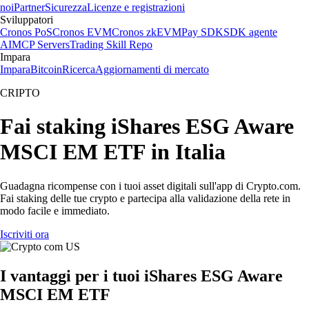
noi
Partner
Sicurezza
Licenze e registrazioni
Sviluppatori
Cronos PoS
Cronos EVM
Cronos zkEVM
Pay SDK
SDK agente
AI
MCP Servers
Trading Skill Repo
Impara
Impara
Bitcoin
Ricerca
Aggiornamenti di mercato
CRIPTO
Fai staking iShares ESG Aware
MSCI EM ETF in Italia
Guadagna ricompense con i tuoi asset digitali sull'app di Crypto.com.
Fai staking delle tue crypto e partecipa alla validazione della rete in
modo facile e immediato.
Iscriviti ora
I vantaggi per i tuoi iShares ESG Aware
MSCI EM ETF