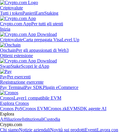
Criptovalute
Tutti i token
Panieri
Earn
Staking
Crypto.com App
Per tutti gli utenti
Inizia
Criptovalute
Carta prepagata Visa
Level Up
Onchain
Per gli appassionati di Web3
Ottieni estensione
Swap
Stake
Scopri le dApp
Pay
Per esercenti
Registrazione esercente
Pay Terminal
Pay SDK
Plugin eCommerce
Cronos
Layer1 compatibile EVM
Esplora Cronos
Cronos PoS
Cronos EVM
Cronos zkEVM
SDK agente AI
Esplora
Affiliazione
Istituzionali
Custodia
Crypto.com
Chi siamo
Notizie aziendali
Novità sui prodotti
Eventi
Lavora con