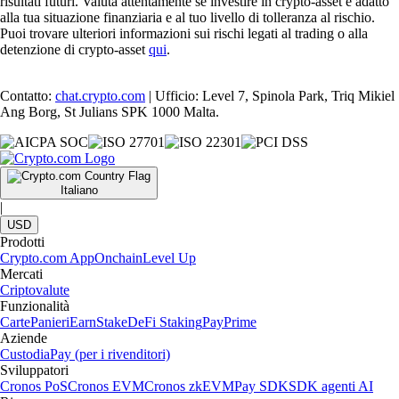
risultati futuri. Valuta attentamente se investire in crypto-asset è adatto
alla tua situazione finanziaria e al tuo livello di tolleranza al rischio.
Puoi trovare ulteriori informazioni sui rischi legati al trading o alla
detenzione di crypto-asset
qui
.
Contatto:
chat.crypto.com
| Ufficio: Level 7, Spinola Park, Triq Mikiel
Ang Borg, St Julians SPK 1000 Malta.
Italiano
|
USD
Prodotti
Crypto.com App
Onchain
Level Up
Mercati
Criptovalute
Funzionalità
Carte
Panieri
Earn
Stake
DeFi Staking
Pay
Prime
Aziende
Custodia
Pay (per i rivenditori)
Sviluppatori
Cronos PoS
Cronos EVM
Cronos zkEVM
Pay SDK
SDK agenti AI