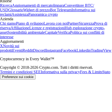
Risorse
Ricerca
Aggiornamenti di mercato
Impara
Convertitore BTC/
USD
Glossario
Widget di prezzo
Bot Telegram
Informativa sui
reclami
Assistenza
Panoramica crypto
Azienda
Chi siamo
Piano di sviluppo
Lavora con noi
Partner
Sicurezza
Prova di
riserva
Affiliazione
Licenze e registrazioni
Hub esplorazione crypto-
asset
Sostenibilità ambientale
Capitale
Verifica
Politica sui conflitti di
interesse
Aggiornamenti
X
Novità sui
prodotti
Eventi
Reddit
Discord
Instagram
Facebook
Linkedin
TradingView
Cryptocurrency in Every Wallet™
Copyright © 2018-2026 Crypto.com. Tutti i diritti riservati.
Termini e condizioni SEE
Informativa sulla privacy
Fees & Limits
Stato
Preferenze sui cookie