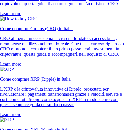
criptovalute, questa guida ti accompagnerà nell’acquisto di CRO.
Learn more
Come comprare Cronos (CRO) in Italia
CRO alimenta un ecosistema in crescita fondato su accessibilità,
ricompense e utilizzo nel mondo reale. Che tu sia curioso riguardo a
CRO o pronto a compiere il tuo primo passo negli investimenti in
criptovalute, questa guida ti accompagnerà nell’acquisto di CRO.
Learn more
Come comprare XRP (Ripple) in Italia
L'XRP è la criptovaluta innovativa di Ripple, progettata per
rivoluzionare i pagamenti transfrontalieri grazie a velocità elevate e
costi contenuti. Scopri come acquistare XRP in modo sicuro con
questa semplice guida passo dopo passo.
Learn more
Come comprare XRP (Ripple) in Italia