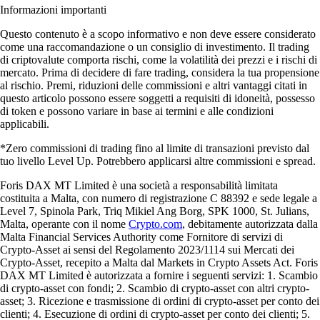
Informazioni importanti
Questo contenuto è a scopo informativo e non deve essere considerato
come una raccomandazione o un consiglio di investimento. Il trading
di criptovalute comporta rischi, come la volatilità dei prezzi e i rischi di
mercato. Prima di decidere di fare trading, considera la tua propensione
al rischio. Premi, riduzioni delle commissioni e altri vantaggi citati in
questo articolo possono essere soggetti a requisiti di idoneità, possesso
di token e possono variare in base ai termini e alle condizioni
applicabili.
*Zero commissioni di trading fino al limite di transazioni previsto dal
tuo livello Level Up. Potrebbero applicarsi altre commissioni e spread.
Foris DAX MT Limited è una società a responsabilità limitata
costituita a Malta, con numero di registrazione C 88392 e sede legale a
Level 7, Spinola Park, Triq Mikiel Ang Borg, SPK 1000, St. Julians,
Malta, operante con il nome
Crypto.com
, debitamente autorizzata dalla
Malta Financial Services Authority come Fornitore di servizi di
Crypto-Asset ai sensi del Regolamento 2023/1114 sui Mercati dei
Crypto-Asset, recepito a Malta dal Markets in Crypto Assets Act. Foris
DAX MT Limited è autorizzata a fornire i seguenti servizi: 1. Scambio
di crypto-asset con fondi; 2. Scambio di crypto-asset con altri crypto-
asset; 3. Ricezione e trasmissione di ordini di crypto-asset per conto dei
clienti; 4. Esecuzione di ordini di crypto-asset per conto dei clienti; 5.