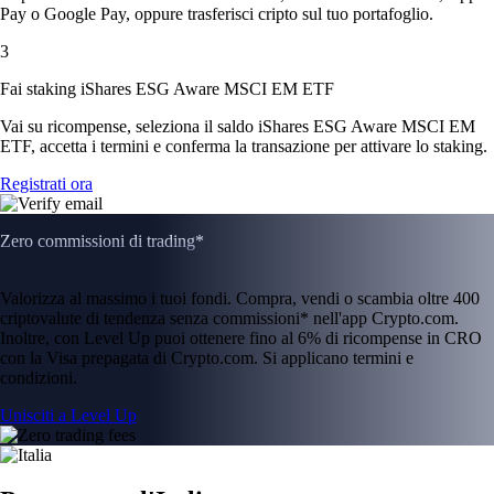
Pay o Google Pay, oppure trasferisci cripto sul tuo portafoglio.
3
Fai staking iShares ESG Aware MSCI EM ETF
Vai su ricompense, seleziona il saldo iShares ESG Aware MSCI EM
ETF, accetta i termini e conferma la transazione per attivare lo staking.
Registrati ora
Zero commissioni di trading*
Valorizza al massimo i tuoi fondi. Compra, vendi o scambia oltre 400
criptovalute di tendenza senza commissioni* nell'app Crypto.com.
Inoltre, con Level Up puoi ottenere fino al 6% di ricompense in CRO
con la Visa prepagata di Crypto.com. Si applicano termini e
condizioni.
Unisciti a Level Up