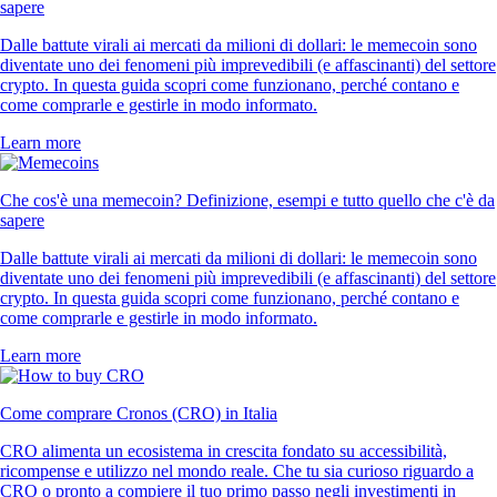
sapere
Dalle battute virali ai mercati da milioni di dollari: le memecoin sono
diventate uno dei fenomeni più imprevedibili (e affascinanti) del settore
crypto. In questa guida scopri come funzionano, perché contano e
come comprarle e gestirle in modo informato.
Learn more
Che cos'è una memecoin? Definizione, esempi e tutto quello che c'è da
sapere
Dalle battute virali ai mercati da milioni di dollari: le memecoin sono
diventate uno dei fenomeni più imprevedibili (e affascinanti) del settore
crypto. In questa guida scopri come funzionano, perché contano e
come comprarle e gestirle in modo informato.
Learn more
Come comprare Cronos (CRO) in Italia
CRO alimenta un ecosistema in crescita fondato su accessibilità,
ricompense e utilizzo nel mondo reale. Che tu sia curioso riguardo a
CRO o pronto a compiere il tuo primo passo negli investimenti in