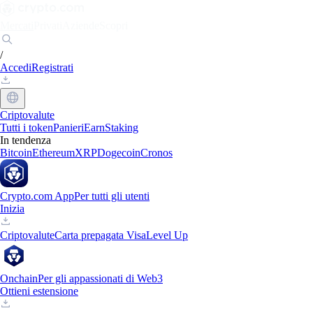
Mercati
Privati
Aziende
Scopri
/
Accedi
Registrati
Criptovalute
Tutti i token
Panieri
Earn
Staking
In tendenza
Bitcoin
Ethereum
XRP
Dogecoin
Cronos
Crypto.com App
Per tutti gli utenti
Inizia
Criptovalute
Carta prepagata Visa
Level Up
Onchain
Per gli appassionati di Web3
Ottieni estensione