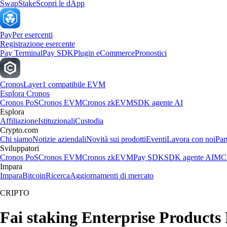
Swap
Stake
Scopri le dApp
Pay
Per esercenti
Registrazione esercente
Pay Terminal
Pay SDK
Plugin eCommerce
Pronostici
Cronos
Layer1 compatibile EVM
Esplora Cronos
Cronos PoS
Cronos EVM
Cronos zkEVM
SDK agente AI
Esplora
Affiliazione
Istituzionali
Custodia
Crypto.com
Chi siamo
Notizie aziendali
Novità sui prodotti
Eventi
Lavora con noi
Par
Sviluppatori
Cronos PoS
Cronos EVM
Cronos zkEVM
Pay SDK
SDK agente AI
MCP
Impara
Impara
Bitcoin
Ricerca
Aggiornamenti di mercato
CRIPTO
Fai staking Enterprise Products P