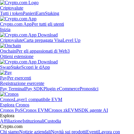
Criptovalute
Tutti i token
Panieri
Earn
Staking
Crypto.com App
Per tutti gli utenti
Inizia
Criptovalute
Carta prepagata Visa
Level Up
Onchain
Per gli appassionati di Web3
Ottieni estensione
Swap
Stake
Scopri le dApp
Pay
Per esercenti
Registrazione esercente
Pay Terminal
Pay SDK
Plugin eCommerce
Pronostici
Cronos
Layer1 compatibile EVM
Esplora Cronos
Cronos PoS
Cronos EVM
Cronos zkEVM
SDK agente AI
Esplora
Affiliazione
Istituzionali
Custodia
Crypto.com
Chi siamo
Notizie aziendali
Novità sui prodotti
Eventi
Lavora con