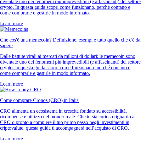
diventate uno dei fenomeni più imprevedibili (e affascinanti) del settore
crypto. In questa guida scopri come funzionano, perché contano e
come comprarle e gestirle in modo informato.
Learn more
Che cos'è una memecoin? Definizione, esempi e tutto quello che c'è da
sapere
Dalle battute virali ai mercati da milioni di dollari: le memecoin sono
diventate uno dei fenomeni più imprevedibili (e affascinanti) del settore
crypto. In questa guida scopri come funzionano, perché contano e
come comprarle e gestirle in modo informato.
Learn more
Come comprare Cronos (CRO) in Italia
CRO alimenta un ecosistema in crescita fondato su accessibilità,
ricompense e utilizzo nel mondo reale. Che tu sia curioso riguardo a
CRO o pronto a compiere il tuo primo passo negli investimenti in
criptovalute, questa guida ti accompagnerà nell’acquisto di CRO.
Learn more