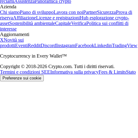
reclami
Assistenza
Panoramica crypto
Azienda
Chi siamo
Piano di sviluppo
Lavora con noi
Partner
Sicurezza
Prova di
riserva
Affiliazione
Licenze e registrazioni
Hub esplorazione crypto-
asset
Sostenibilità ambientale
Capitale
Verifica
Politica sui conflitti di
interesse
Aggiornamenti
X
Novità sui
prodotti
Eventi
Reddit
Discord
Instagram
Facebook
Linkedin
TradingView
Cryptocurrency in Every Wallet™
Copyright © 2018-2026 Crypto.com. Tutti i diritti riservati.
Termini e condizioni SEE
Informativa sulla privacy
Fees & Limits
Stato
Preferenze sui cookie