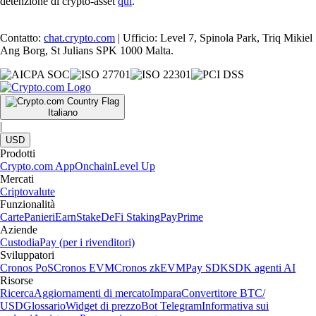
detenzione di crypto-asset
qui
.
Contatto:
chat.crypto.com
| Ufficio: Level 7, Spinola Park, Triq Mikiel
Ang Borg, St Julians SPK 1000 Malta.
Italiano
|
USD
Prodotti
Crypto.com App
Onchain
Level Up
Mercati
Criptovalute
Funzionalità
Carte
Panieri
Earn
Stake
DeFi Staking
Pay
Prime
Aziende
Custodia
Pay (per i rivenditori)
Sviluppatori
Cronos PoS
Cronos EVM
Cronos zkEVM
Pay SDK
SDK agenti AI
Risorse
Ricerca
Aggiornamenti di mercato
Impara
Convertitore BTC/
USD
Glossario
Widget di prezzo
Bot Telegram
Informativa sui