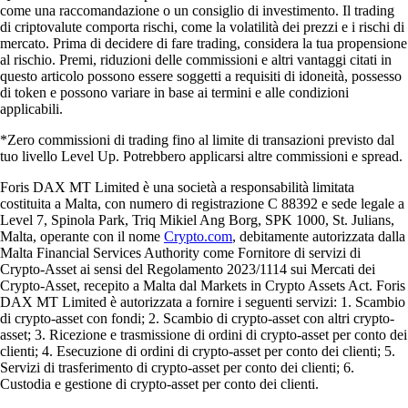
come una raccomandazione o un consiglio di investimento. Il trading
di criptovalute comporta rischi, come la volatilità dei prezzi e i rischi di
mercato. Prima di decidere di fare trading, considera la tua propensione
al rischio. Premi, riduzioni delle commissioni e altri vantaggi citati in
questo articolo possono essere soggetti a requisiti di idoneità, possesso
di token e possono variare in base ai termini e alle condizioni
applicabili.
*Zero commissioni di trading fino al limite di transazioni previsto dal
tuo livello Level Up. Potrebbero applicarsi altre commissioni e spread.
Foris DAX MT Limited è una società a responsabilità limitata
costituita a Malta, con numero di registrazione C 88392 e sede legale a
Level 7, Spinola Park, Triq Mikiel Ang Borg, SPK 1000, St. Julians,
Malta, operante con il nome
Crypto.com
, debitamente autorizzata dalla
Malta Financial Services Authority come Fornitore di servizi di
Crypto-Asset ai sensi del Regolamento 2023/1114 sui Mercati dei
Crypto-Asset, recepito a Malta dal Markets in Crypto Assets Act. Foris
DAX MT Limited è autorizzata a fornire i seguenti servizi: 1. Scambio
di crypto-asset con fondi; 2. Scambio di crypto-asset con altri crypto-
asset; 3. Ricezione e trasmissione di ordini di crypto-asset per conto dei
clienti; 4. Esecuzione di ordini di crypto-asset per conto dei clienti; 5.
Servizi di trasferimento di crypto-asset per conto dei clienti; 6.
Custodia e gestione di crypto-asset per conto dei clienti.