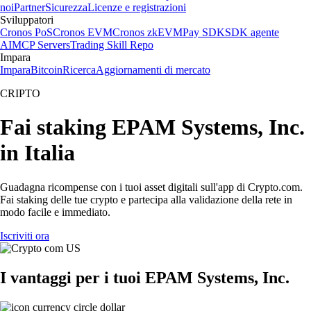
noi
Partner
Sicurezza
Licenze e registrazioni
Sviluppatori
Cronos PoS
Cronos EVM
Cronos zkEVM
Pay SDK
SDK agente
AI
MCP Servers
Trading Skill Repo
Impara
Impara
Bitcoin
Ricerca
Aggiornamenti di mercato
CRIPTO
Fai staking EPAM Systems, Inc.
in Italia
Guadagna ricompense con i tuoi asset digitali sull'app di Crypto.com.
Fai staking delle tue crypto e partecipa alla validazione della rete in
modo facile e immediato.
Iscriviti ora
I vantaggi per i tuoi EPAM Systems, Inc.