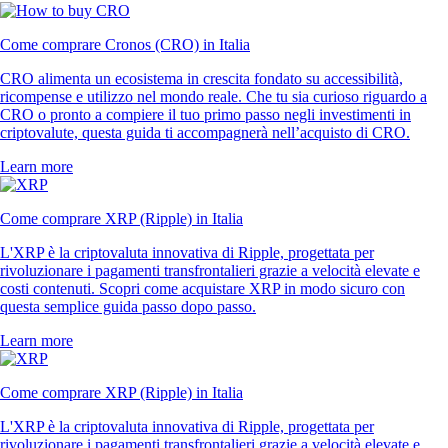
Come comprare Cronos (CRO) in Italia
CRO alimenta un ecosistema in crescita fondato su accessibilità,
ricompense e utilizzo nel mondo reale. Che tu sia curioso riguardo a
CRO o pronto a compiere il tuo primo passo negli investimenti in
criptovalute, questa guida ti accompagnerà nell’acquisto di CRO.
Learn more
Come comprare XRP (Ripple) in Italia
L'XRP è la criptovaluta innovativa di Ripple, progettata per
rivoluzionare i pagamenti transfrontalieri grazie a velocità elevate e
costi contenuti. Scopri come acquistare XRP in modo sicuro con
questa semplice guida passo dopo passo.
Learn more
Come comprare XRP (Ripple) in Italia
L'XRP è la criptovaluta innovativa di Ripple, progettata per
rivoluzionare i pagamenti transfrontalieri grazie a velocità elevate e