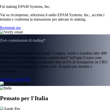
Fai staking EPAM Systems, Inc.
Vai su ricompense, seleziona il saldo EPAM Systems, Inc., accetta i
termini e conferma la transazione per attivare lo staking.
Registrati ora
Zero commissioni di trading*
Valorizza al massimo i tuoi fondi. Compra, vendi o scambia oltre 400
criptovalute di tendenza senza commissioni* nell'app Crypto.com.
Inoltre, con Level Up puoi ottenere fino al 6% di ricompense in CRO
con la Visa prepagata di Crypto.com. Si applicano termini e
condizioni.
Unisciti a Level Up
Pensato per l'Italia