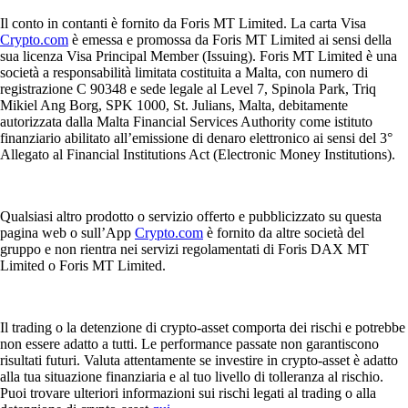
Il conto in contanti è fornito da Foris MT Limited. La carta Visa
Crypto.com
è emessa e promossa da Foris MT Limited ai sensi della
sua licenza Visa Principal Member (Issuing). Foris MT Limited è una
società a responsabilità limitata costituita a Malta, con numero di
registrazione C 90348 e sede legale al Level 7, Spinola Park, Triq
Mikiel Ang Borg, SPK 1000, St. Julians, Malta, debitamente
autorizzata dalla Malta Financial Services Authority come istituto
finanziario abilitato all’emissione di denaro elettronico ai sensi del 3°
Allegato al Financial Institutions Act (Electronic Money Institutions).
Qualsiasi altro prodotto o servizio offerto e pubblicizzato su questa
pagina web o sull’App
Crypto.com
è fornito da altre società del
gruppo e non rientra nei servizi regolamentati di Foris DAX MT
Limited o Foris MT Limited.
Il trading o la detenzione di crypto-asset comporta dei rischi e potrebbe
non essere adatto a tutti. Le performance passate non garantiscono
risultati futuri. Valuta attentamente se investire in crypto-asset è adatto
alla tua situazione finanziaria e al tuo livello di tolleranza al rischio.
Puoi trovare ulteriori informazioni sui rischi legati al trading o alla