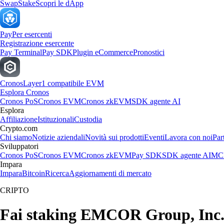
Swap
Stake
Scopri le dApp
Pay
Per esercenti
Registrazione esercente
Pay Terminal
Pay SDK
Plugin eCommerce
Pronostici
Cronos
Layer1 compatibile EVM
Esplora Cronos
Cronos PoS
Cronos EVM
Cronos zkEVM
SDK agente AI
Esplora
Affiliazione
Istituzionali
Custodia
Crypto.com
Chi siamo
Notizie aziendali
Novità sui prodotti
Eventi
Lavora con noi
Par
Sviluppatori
Cronos PoS
Cronos EVM
Cronos zkEVM
Pay SDK
SDK agente AI
MCP
Impara
Impara
Bitcoin
Ricerca
Aggiornamenti di mercato
CRIPTO
Fai staking EMCOR Group, Inc. 