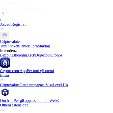
Mercati
Privati
Aziende
Scopri
/
Accedi
Registrati
Criptovalute
Tutti i token
Panieri
Earn
Staking
In tendenza
Bitcoin
Ethereum
XRP
Dogecoin
Cronos
Crypto.com App
Per tutti gli utenti
Inizia
Criptovalute
Carta prepagata Visa
Level Up
Onchain
Per gli appassionati di Web3
Ottieni estensione