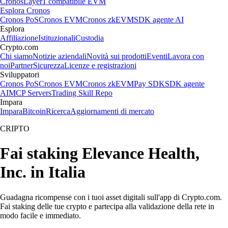
Cronos
Layer1 compatibile EVM
Esplora Cronos
Cronos PoS
Cronos EVM
Cronos zkEVM
SDK agente AI
Esplora
Affiliazione
Istituzionali
Custodia
Crypto.com
Chi siamo
Notizie aziendali
Novità sui prodotti
Eventi
Lavora con
noi
Partner
Sicurezza
Licenze e registrazioni
Sviluppatori
Cronos PoS
Cronos EVM
Cronos zkEVM
Pay SDK
SDK agente
AI
MCP Servers
Trading Skill Repo
Impara
Impara
Bitcoin
Ricerca
Aggiornamenti di mercato
CRIPTO
Fai staking Elevance Health,
Inc. in Italia
Guadagna ricompense con i tuoi asset digitali sull'app di Crypto.com.
Fai staking delle tue crypto e partecipa alla validazione della rete in
modo facile e immediato.