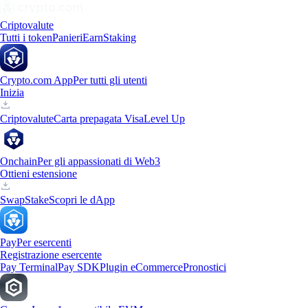
Criptovalute
Tutti i token
Panieri
Earn
Staking
Crypto.com App
Per tutti gli utenti
Inizia
Criptovalute
Carta prepagata Visa
Level Up
Onchain
Per gli appassionati di Web3
Ottieni estensione
Swap
Stake
Scopri le dApp
Pay
Per esercenti
Registrazione esercente
Pay Terminal
Pay SDK
Plugin eCommerce
Pronostici