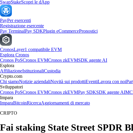
Swap
Stake
Scopri le dApp
Pay
Per esercenti
Registrazione esercente
Pay Terminal
Pay SDK
Plugin eCommerce
Pronostici
Cronos
Layer1 compatibile EVM
Esplora Cronos
Cronos PoS
Cronos EVM
Cronos zkEVM
SDK agente AI
Esplora
Affiliazione
Istituzionali
Custodia
Crypto.com
Chi siamo
Notizie aziendali
Novità sui prodotti
Eventi
Lavora con noi
Par
Sviluppatori
Cronos PoS
Cronos EVM
Cronos zkEVM
Pay SDK
SDK agente AI
MCP
Impara
Impara
Bitcoin
Ricerca
Aggiornamenti di mercato
CRIPTO
Fai staking State Street SPDR 