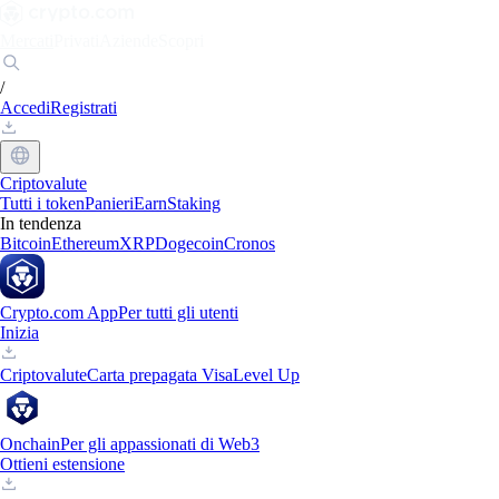
Mercati
Privati
Aziende
Scopri
/
Accedi
Registrati
Criptovalute
Tutti i token
Panieri
Earn
Staking
In tendenza
Bitcoin
Ethereum
XRP
Dogecoin
Cronos
Crypto.com App
Per tutti gli utenti
Inizia
Criptovalute
Carta prepagata Visa
Level Up
Onchain
Per gli appassionati di Web3
Ottieni estensione