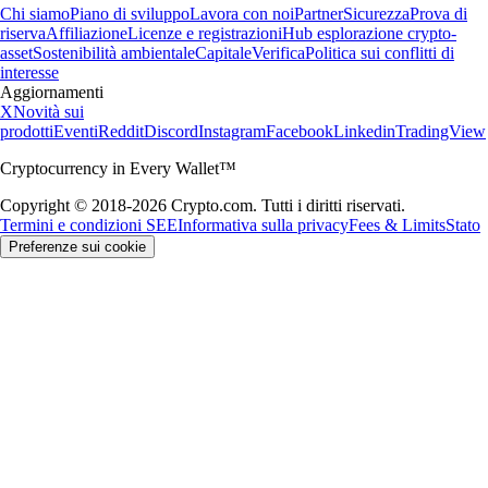
Chi siamo
Piano di sviluppo
Lavora con noi
Partner
Sicurezza
Prova di
riserva
Affiliazione
Licenze e registrazioni
Hub esplorazione crypto-
asset
Sostenibilità ambientale
Capitale
Verifica
Politica sui conflitti di
interesse
Aggiornamenti
X
Novità sui
prodotti
Eventi
Reddit
Discord
Instagram
Facebook
Linkedin
TradingView
Cryptocurrency in Every Wallet™
Copyright © 2018-2026 Crypto.com. Tutti i diritti riservati.
Termini e condizioni SEE
Informativa sulla privacy
Fees & Limits
Stato
Preferenze sui cookie