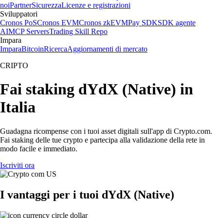
noi
Partner
Sicurezza
Licenze e registrazioni
Sviluppatori
Cronos PoS
Cronos EVM
Cronos zkEVM
Pay SDK
SDK agente
AI
MCP Servers
Trading Skill Repo
Impara
Impara
Bitcoin
Ricerca
Aggiornamenti di mercato
CRIPTO
Fai staking dYdX (Native) in
Italia
Guadagna ricompense con i tuoi asset digitali sull'app di Crypto.com.
Fai staking delle tue crypto e partecipa alla validazione della rete in
modo facile e immediato.
Iscriviti ora
I vantaggi per i tuoi dYdX (Native)