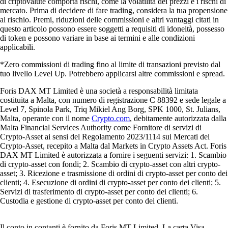
di criptovalute comporta rischi, come la volatilità dei prezzi e i rischi di
mercato. Prima di decidere di fare trading, considera la tua propensione
al rischio. Premi, riduzioni delle commissioni e altri vantaggi citati in
questo articolo possono essere soggetti a requisiti di idoneità, possesso
di token e possono variare in base ai termini e alle condizioni
applicabili.
*Zero commissioni di trading fino al limite di transazioni previsto dal
tuo livello Level Up. Potrebbero applicarsi altre commissioni e spread.
Foris DAX MT Limited è una società a responsabilità limitata
costituita a Malta, con numero di registrazione C 88392 e sede legale a
Level 7, Spinola Park, Triq Mikiel Ang Borg, SPK 1000, St. Julians,
Malta, operante con il nome
Crypto.com
, debitamente autorizzata dalla
Malta Financial Services Authority come Fornitore di servizi di
Crypto-Asset ai sensi del Regolamento 2023/1114 sui Mercati dei
Crypto-Asset, recepito a Malta dal Markets in Crypto Assets Act. Foris
DAX MT Limited è autorizzata a fornire i seguenti servizi: 1. Scambio
di crypto-asset con fondi; 2. Scambio di crypto-asset con altri crypto-
asset; 3. Ricezione e trasmissione di ordini di crypto-asset per conto dei
clienti; 4. Esecuzione di ordini di crypto-asset per conto dei clienti; 5.
Servizi di trasferimento di crypto-asset per conto dei clienti; 6.
Custodia e gestione di crypto-asset per conto dei clienti.
Il conto in contanti è fornito da Foris MT Limited. La carta Visa