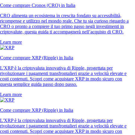
Come comprare Cronos (CRO) in Italia
CRO alimenta un ecosistema in crescita fondato su accessibilità,
ricompense e utilizzo nel mondo reale. Che tu sia curioso riguardo a
CRO o pronto a compiere il tuo primo passo negli investimenti in
criptovalute, questa guida ti accompagnerà nell’acquisto di CRO.
Learn more
Come comprare XRP (Ripple) in Italia
L'XRP è la criptovaluta innovativa di Ripple, progettata per
rivoluzionare i pagamenti transfrontalieri grazie a velocità elevate e
costi contenuti. Scopri come acquistare XRP in modo sicuro con
questa semplice guida passo dopo passo.
Learn more
Come comprare XRP (Ripple) in Italia
L'XRP è la criptovaluta innovativa di Ripple, progettata per
rivoluzionare i pagamenti transfrontalieri grazie a velocità elevate e
costi contenuti. Scopri come acquistare XRP in modo sicuro con