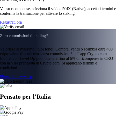
Vai su ricompense, seleziona il saldo dYdX (Native), accetta i termini e
conferma la transazione per attivare lo staking.
Registrati ora
Zero commissioni di trading*
Valorizza al massimo i tuoi fondi. Compra, vendi o scambia oltre 400
criptovalute di tendenza senza commissioni* nell'app Crypto.com.
Inoltre, con Level Up puoi ottenere fino al 6% di ricompense in CRO
con la Visa prepagata di Crypto.com. Si applicano termini e
condizioni.
Unisciti a Level Up
Pensato per l'Italia