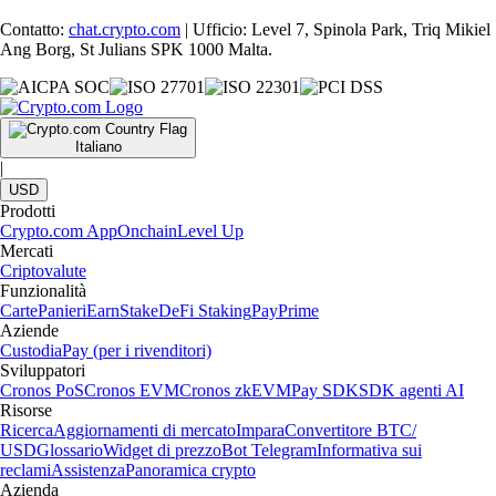
Contatto:
chat.crypto.com
| Ufficio: Level 7, Spinola Park, Triq Mikiel
Ang Borg, St Julians SPK 1000 Malta.
Italiano
|
USD
Prodotti
Crypto.com App
Onchain
Level Up
Mercati
Criptovalute
Funzionalità
Carte
Panieri
Earn
Stake
DeFi Staking
Pay
Prime
Aziende
Custodia
Pay (per i rivenditori)
Sviluppatori
Cronos PoS
Cronos EVM
Cronos zkEVM
Pay SDK
SDK agenti AI
Risorse
Ricerca
Aggiornamenti di mercato
Impara
Convertitore BTC/
USD
Glossario
Widget di prezzo
Bot Telegram
Informativa sui
reclami
Assistenza
Panoramica crypto
Azienda