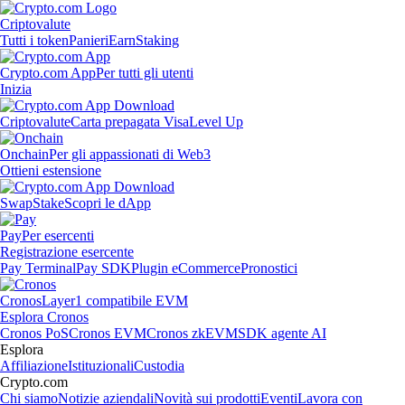
Criptovalute
Tutti i token
Panieri
Earn
Staking
Crypto.com App
Per tutti gli utenti
Inizia
Criptovalute
Carta prepagata Visa
Level Up
Onchain
Per gli appassionati di Web3
Ottieni estensione
Swap
Stake
Scopri le dApp
Pay
Per esercenti
Registrazione esercente
Pay Terminal
Pay SDK
Plugin eCommerce
Pronostici
Cronos
Layer1 compatibile EVM
Esplora Cronos
Cronos PoS
Cronos EVM
Cronos zkEVM
SDK agente AI
Esplora
Affiliazione
Istituzionali
Custodia
Crypto.com
Chi siamo
Notizie aziendali
Novità sui prodotti
Eventi
Lavora con