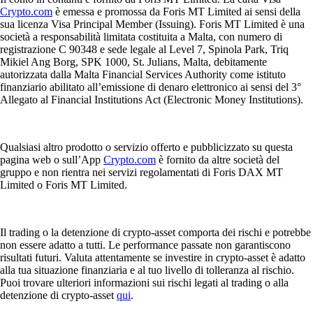
Crypto.com
è emessa e promossa da Foris MT Limited ai sensi della
sua licenza Visa Principal Member (Issuing). Foris MT Limited è una
società a responsabilità limitata costituita a Malta, con numero di
registrazione C 90348 e sede legale al Level 7, Spinola Park, Triq
Mikiel Ang Borg, SPK 1000, St. Julians, Malta, debitamente
autorizzata dalla Malta Financial Services Authority come istituto
finanziario abilitato all’emissione di denaro elettronico ai sensi del 3°
Allegato al Financial Institutions Act (Electronic Money Institutions).
Qualsiasi altro prodotto o servizio offerto e pubblicizzato su questa
pagina web o sull’App
Crypto.com
è fornito da altre società del
gruppo e non rientra nei servizi regolamentati di Foris DAX MT
Limited o Foris MT Limited.
Il trading o la detenzione di crypto-asset comporta dei rischi e potrebbe
non essere adatto a tutti. Le performance passate non garantiscono
risultati futuri. Valuta attentamente se investire in crypto-asset è adatto
alla tua situazione finanziaria e al tuo livello di tolleranza al rischio.
Puoi trovare ulteriori informazioni sui rischi legati al trading o alla
detenzione di crypto-asset
qui
.