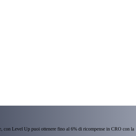
re, con Level Up puoi ottenere fino al 6% di ricompense in CRO con la