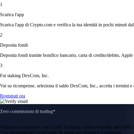
1
Scarica l'app
Scarica l'app di Crypto.com e verifica la tua identità in pochi minuti dal
2
Deposita fondi
Deposita fondi tramite bonifico bancario, carta di credito/debito, Apple
3
Fai staking DexCom, Inc.
Vai su ricompense, seleziona il saldo DexCom, Inc., accetta i termini e 
Registrati ora
Zero commissioni di trading*
Valorizza al massimo i tuoi fondi. Compra, vendi o scambia oltre 400 
Visa prepagata di Crypto.com. Si applicano termini e condizioni.