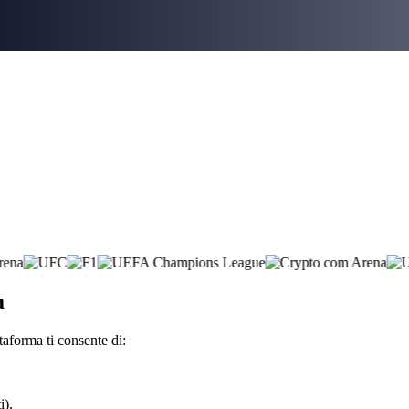
a
taforma ti consente di:
i).