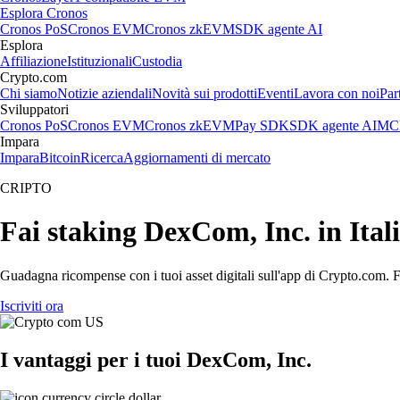
Esplora Cronos
Cronos PoS
Cronos EVM
Cronos zkEVM
SDK agente AI
Esplora
Affiliazione
Istituzionali
Custodia
Crypto.com
Chi siamo
Notizie aziendali
Novità sui prodotti
Eventi
Lavora con noi
Par
Sviluppatori
Cronos PoS
Cronos EVM
Cronos zkEVM
Pay SDK
SDK agente AI
MCP
Impara
Impara
Bitcoin
Ricerca
Aggiornamenti di mercato
CRIPTO
Fai staking DexCom, Inc. in Ital
Guadagna ricompense con i tuoi asset digitali sull'app di Crypto.com. Fa
Iscriviti ora
I vantaggi per i tuoi DexCom, Inc.