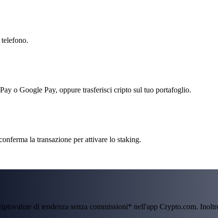
 telefono.
 Pay o Google Pay, oppure trasferisci cripto sul tuo portafoglio.
conferma la transazione per attivare lo staking.
criptovalute di tendenza senza commissioni* nell'app Crypto.com. Inolt