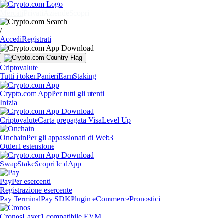
Mercati
Privati
Aziende
Scopri
/
Accedi
Registrati
Criptovalute
Tutti i token
Panieri
Earn
Staking
Crypto.com App
Per tutti gli utenti
Inizia
Criptovalute
Carta prepagata Visa
Level Up
Onchain
Per gli appassionati di Web3
Ottieni estensione
Swap
Stake
Scopri le dApp
Pay
Per esercenti
Registrazione esercente
Pay Terminal
Pay SDK
Plugin eCommerce
Pronostici
Cronos
Layer1 compatibile EVM