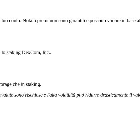
uo conto. Nota: i premi non sono garantiti e possono variare in base all
e lo staking DexCom, Inc..
storage che in staking.
ovalute sono rischiose e l'alta volatilità può ridurre drasticamente il val