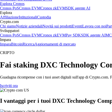
Esplora Cronos
Cronos PoS
Cronos EVM
Cronos zkEVM
SDK agente AI
Esplora
Affiliazione
Istituzionali
Custodia
Crypto.com
Chi siamo
Notizie aziendali
Novità sui prodotti
Eventi
Lavora con noi
Par
Sviluppatori
Cronos PoS
Cronos EVM
Cronos zkEVM
Pay SDK
SDK agente AI
MCP
Impara
Impara
Bitcoin
Ricerca
Aggiornamenti di mercato
CRIPTO
Fai staking DXC Technology Com
Guadagna ricompense con i tuoi asset digitali sull'app di Crypto.com. Fa
Iscriviti ora
I vantaggi per i tuoi DXC Technology Com