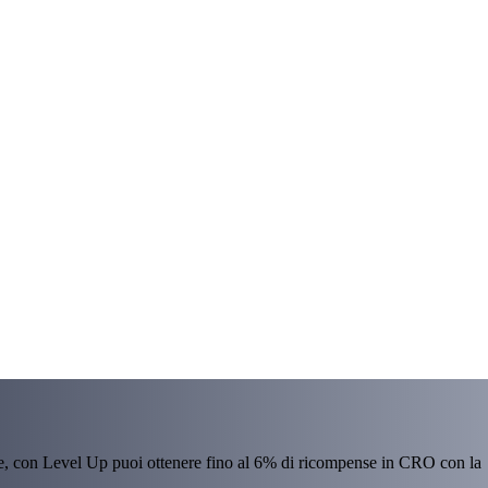
re, con Level Up puoi ottenere fino al 6% di ricompense in CRO con la