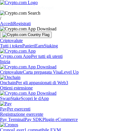
Mercati
Privati
Aziende
Scopri
/
Accedi
Registrati
Criptovalute
Tutti i token
Panieri
Earn
Staking
Crypto.com App
Per tutti gli utenti
Inizia
Criptovalute
Carta prepagata Visa
Level Up
Onchain
Per gli appassionati di Web3
Ottieni estensione
Swap
Stake
Scopri le dApp
Pay
Per esercenti
Registrazione esercente
Pay Terminal
Pay SDK
Plugin eCommerce
Cronos
Layer1 compatibile EVM