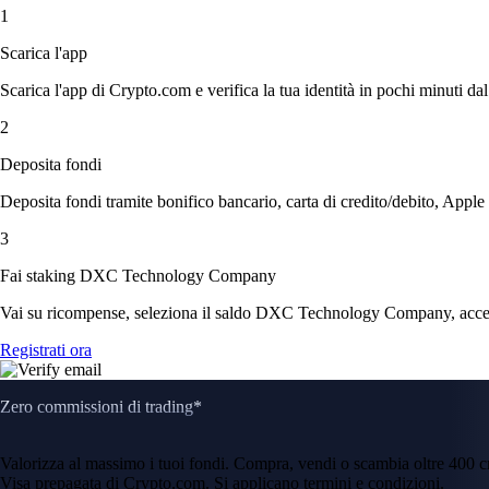
1
Scarica l'app
Scarica l'app di Crypto.com e verifica la tua identità in pochi minuti dal
2
Deposita fondi
Deposita fondi tramite bonifico bancario, carta di credito/debito, Apple
3
Fai staking DXC Technology Company
Vai su ricompense, seleziona il saldo DXC Technology Company, accetta 
Registrati ora
Zero commissioni di trading*
Valorizza al massimo i tuoi fondi. Compra, vendi o scambia oltre 400 
Visa prepagata di Crypto.com. Si applicano termini e condizioni.