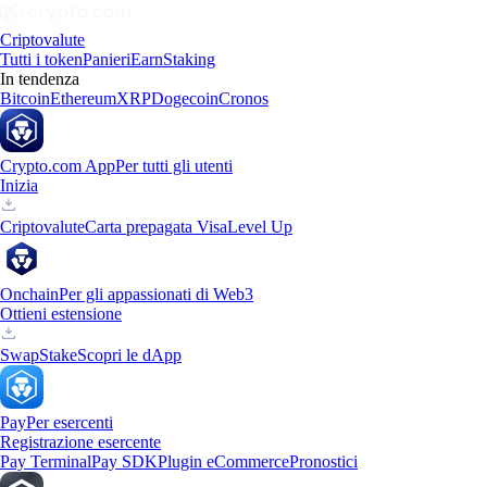
Criptovalute
Tutti i token
Panieri
Earn
Staking
In tendenza
Bitcoin
Ethereum
XRP
Dogecoin
Cronos
Crypto.com App
Per tutti gli utenti
Inizia
Criptovalute
Carta prepagata Visa
Level Up
Onchain
Per gli appassionati di Web3
Ottieni estensione
Swap
Stake
Scopri le dApp
Pay
Per esercenti
Registrazione esercente
Pay Terminal
Pay SDK
Plugin eCommerce
Pronostici