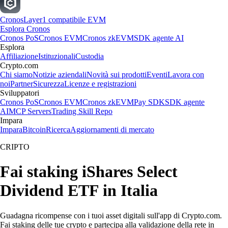
Cronos
Layer1 compatibile EVM
Esplora Cronos
Cronos PoS
Cronos EVM
Cronos zkEVM
SDK agente AI
Esplora
Affiliazione
Istituzionali
Custodia
Crypto.com
Chi siamo
Notizie aziendali
Novità sui prodotti
Eventi
Lavora con
noi
Partner
Sicurezza
Licenze e registrazioni
Sviluppatori
Cronos PoS
Cronos EVM
Cronos zkEVM
Pay SDK
SDK agente
AI
MCP Servers
Trading Skill Repo
Impara
Impara
Bitcoin
Ricerca
Aggiornamenti di mercato
CRIPTO
Fai staking iShares Select
Dividend ETF in Italia
Guadagna ricompense con i tuoi asset digitali sull'app di Crypto.com.
Fai staking delle tue crypto e partecipa alla validazione della rete in