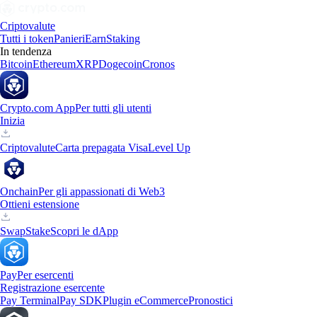
Criptovalute
Tutti i token
Panieri
Earn
Staking
In tendenza
Bitcoin
Ethereum
XRP
Dogecoin
Cronos
Crypto.com App
Per tutti gli utenti
Inizia
Criptovalute
Carta prepagata Visa
Level Up
Onchain
Per gli appassionati di Web3
Ottieni estensione
Swap
Stake
Scopri le dApp
Pay
Per esercenti
Registrazione esercente
Pay Terminal
Pay SDK
Plugin eCommerce
Pronostici