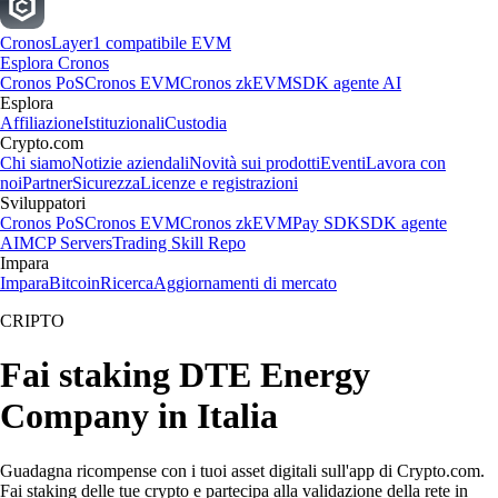
Cronos
Layer1 compatibile EVM
Esplora Cronos
Cronos PoS
Cronos EVM
Cronos zkEVM
SDK agente AI
Esplora
Affiliazione
Istituzionali
Custodia
Crypto.com
Chi siamo
Notizie aziendali
Novità sui prodotti
Eventi
Lavora con
noi
Partner
Sicurezza
Licenze e registrazioni
Sviluppatori
Cronos PoS
Cronos EVM
Cronos zkEVM
Pay SDK
SDK agente
AI
MCP Servers
Trading Skill Repo
Impara
Impara
Bitcoin
Ricerca
Aggiornamenti di mercato
CRIPTO
Fai staking DTE Energy
Company in Italia
Guadagna ricompense con i tuoi asset digitali sull'app di Crypto.com.
Fai staking delle tue crypto e partecipa alla validazione della rete in