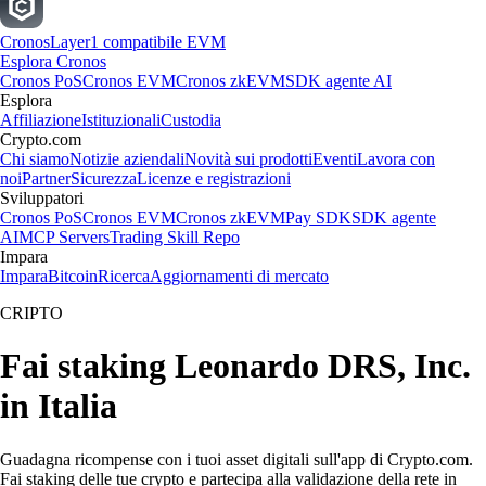
Cronos
Layer1 compatibile EVM
Esplora Cronos
Cronos PoS
Cronos EVM
Cronos zkEVM
SDK agente AI
Esplora
Affiliazione
Istituzionali
Custodia
Crypto.com
Chi siamo
Notizie aziendali
Novità sui prodotti
Eventi
Lavora con
noi
Partner
Sicurezza
Licenze e registrazioni
Sviluppatori
Cronos PoS
Cronos EVM
Cronos zkEVM
Pay SDK
SDK agente
AI
MCP Servers
Trading Skill Repo
Impara
Impara
Bitcoin
Ricerca
Aggiornamenti di mercato
CRIPTO
Fai staking Leonardo DRS, Inc.
in Italia
Guadagna ricompense con i tuoi asset digitali sull'app di Crypto.com.
Fai staking delle tue crypto e partecipa alla validazione della rete in