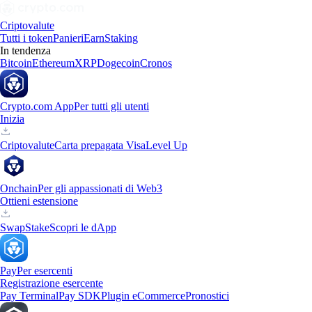
Criptovalute
Tutti i token
Panieri
Earn
Staking
In tendenza
Bitcoin
Ethereum
XRP
Dogecoin
Cronos
Crypto.com App
Per tutti gli utenti
Inizia
Criptovalute
Carta prepagata Visa
Level Up
Onchain
Per gli appassionati di Web3
Ottieni estensione
Swap
Stake
Scopri le dApp
Pay
Per esercenti
Registrazione esercente
Pay Terminal
Pay SDK
Plugin eCommerce
Pronostici