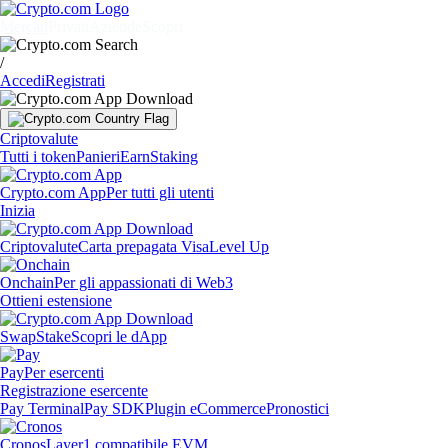
Mercati
Privati
Aziende
Scopri
/
Accedi
Registrati
Criptovalute
Tutti i token
Panieri
Earn
Staking
Crypto.com App
Per tutti gli utenti
Inizia
Criptovalute
Carta prepagata Visa
Level Up
Onchain
Per gli appassionati di Web3
Ottieni estensione
Swap
Stake
Scopri le dApp
Pay
Per esercenti
Registrazione esercente
Pay Terminal
Pay SDK
Plugin eCommerce
Pronostici
Cronos
Layer1 compatibile EVM