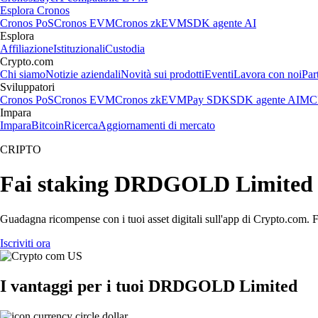
Esplora Cronos
Cronos PoS
Cronos EVM
Cronos zkEVM
SDK agente AI
Esplora
Affiliazione
Istituzionali
Custodia
Crypto.com
Chi siamo
Notizie aziendali
Novità sui prodotti
Eventi
Lavora con noi
Par
Sviluppatori
Cronos PoS
Cronos EVM
Cronos zkEVM
Pay SDK
SDK agente AI
MCP
Impara
Impara
Bitcoin
Ricerca
Aggiornamenti di mercato
CRIPTO
Fai staking DRDGOLD Limited i
Guadagna ricompense con i tuoi asset digitali sull'app di Crypto.com. Fa
Iscriviti ora
I vantaggi per i tuoi DRDGOLD Limited