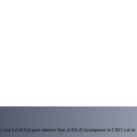
re, con Level Up puoi ottenere fino al 6% di ricompense in CRO con la