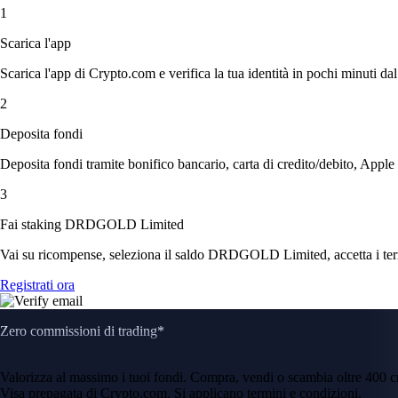
1
Scarica l'app
Scarica l'app di Crypto.com e verifica la tua identità in pochi minuti dal
2
Deposita fondi
Deposita fondi tramite bonifico bancario, carta di credito/debito, Apple
3
Fai staking DRDGOLD Limited
Vai su ricompense, seleziona il saldo DRDGOLD Limited, accetta i termi
Registrati ora
Zero commissioni di trading*
Valorizza al massimo i tuoi fondi. Compra, vendi o scambia oltre 400 
Visa prepagata di Crypto.com. Si applicano termini e condizioni.