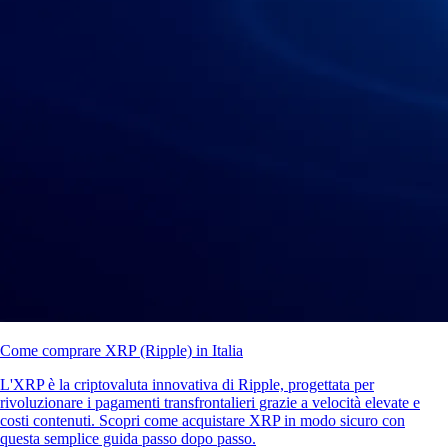
Come comprare XRP (Ripple) in Italia
L'XRP è la criptovaluta innovativa di Ripple, progettata per
rivoluzionare i pagamenti transfrontalieri grazie a velocità elevate e
costi contenuti. Scopri come acquistare XRP in modo sicuro con
questa semplice guida passo dopo passo.