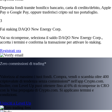
Deposita fondi tramite bonifico bancario, carta di credito/debito, Apple
Pay o Google Pay, oppure trasferisci cripto sul tuo portafoglio.
3
Fai staking DAQO New Energy Corp.
Vai su ricompense, seleziona il saldo DAQO New Energy Corp.,
accetta i termini e conferma la transazione per attivare lo staking.
Registrati ora
Zero commissioni di trading*
Valorizza al massimo i tuoi fondi. Compra, vendi o scambia oltre 400
criptovalute di tendenza senza commissioni* nell'app Crypto.com.
Inoltre, con Level Up puoi ottenere fino al 6% di ricompense in CRO
con la Visa prepagata di Crypto.com. Si applicano termini e
condizioni.
Unisciti a Level Up