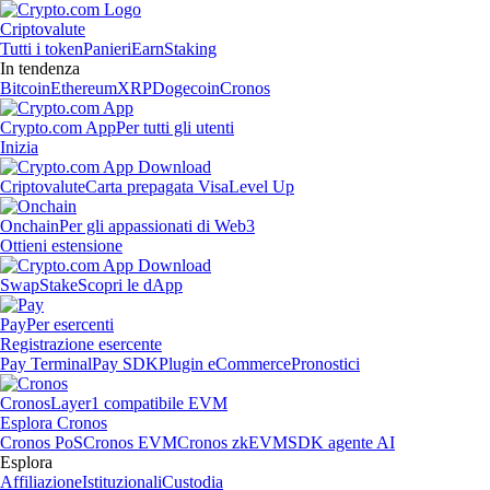
Criptovalute
Tutti i token
Panieri
Earn
Staking
In tendenza
Bitcoin
Ethereum
XRP
Dogecoin
Cronos
Crypto.com App
Per tutti gli utenti
Inizia
Criptovalute
Carta prepagata Visa
Level Up
Onchain
Per gli appassionati di Web3
Ottieni estensione
Swap
Stake
Scopri le dApp
Pay
Per esercenti
Registrazione esercente
Pay Terminal
Pay SDK
Plugin eCommerce
Pronostici
Cronos
Layer1 compatibile EVM
Esplora Cronos
Cronos PoS
Cronos EVM
Cronos zkEVM
SDK agente AI
Esplora
Affiliazione
Istituzionali
Custodia