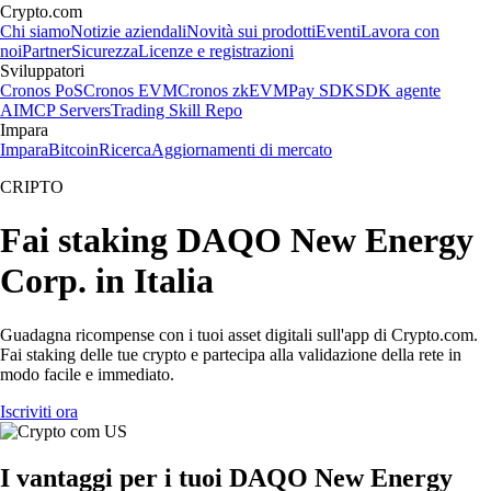
Crypto.com
Chi siamo
Notizie aziendali
Novità sui prodotti
Eventi
Lavora con
noi
Partner
Sicurezza
Licenze e registrazioni
Sviluppatori
Cronos PoS
Cronos EVM
Cronos zkEVM
Pay SDK
SDK agente
AI
MCP Servers
Trading Skill Repo
Impara
Impara
Bitcoin
Ricerca
Aggiornamenti di mercato
CRIPTO
Fai staking DAQO New Energy
Corp. in Italia
Guadagna ricompense con i tuoi asset digitali sull'app di Crypto.com.
Fai staking delle tue crypto e partecipa alla validazione della rete in
modo facile e immediato.
Iscriviti ora
I vantaggi per i tuoi DAQO New Energy